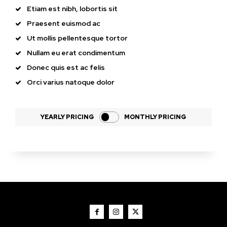
Etiam est nibh, lobortis sit
Praesent euismod ac
Ut mollis pellentesque tortor
Nullam eu erat condimentum
Donec quis est ac felis
Actualidad
Orci varius natoque dolor
Choque entre un vehículo y
un ciclomotor en la avenida
Periodista Beatriz Cienfuegos
YEARLY PRICING
MONTHLY PRICING
Lo más leído