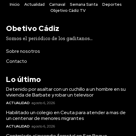
Inicio
Actualidad
Carnaval
Semana Santa
Deportes
Objetivo Cádiz TV
Obetivo Cádiz
Somos el periódico de los gaditanos...
Actualidad
Sobre nosotros
Detenido por asaltar con un cuchillo a un
hombre en su vivienda de Barbate y robar un
Contacto
televisor
Lo último
Detenido por asaltar con un cuchillo a un hombre en su
vivienda de Barbate y robar un televisor
ACTUALIDAD
agosto 6, 2026
Habilitado un colegio en Ceuta para atender a mas de
un centenar de menores migrantes
ACTUALIDAD
agosto 6, 2026
Controlado el incendio forestal en San Roque