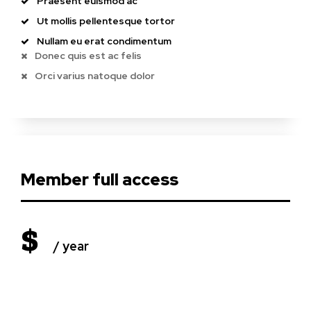
Praesent euismod ac
Ut mollis pellentesque tortor
Detenido por asaltar con un cuchillo a un
Nullam eu erat condimentum
hombre en su vivienda de Barbate y robar un
televisor
Donec quis est ac felis
Actualidad
2 horas ago
Orci varius natoque dolor
Habilitado un colegio en Ceuta para atender a
mas de un centenar de menores migrantes
Actualidad
2 horas ago
Controlado el incendio forestal en San Roque
En portada
2 horas ago
Member full access
$
/ year
placeholder text