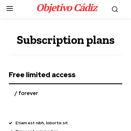
Objetivo Cádiz
.
Subscription plans
Portada
LEER MÁS
Actualidad
José Manuel Soto
ataca a Pedro
Free limited access
Sánchez: «Es una
pesadilla
/ forever
interminable que este
país no se merece»
Etiam est nibh, lobortis sit
12 horas ago