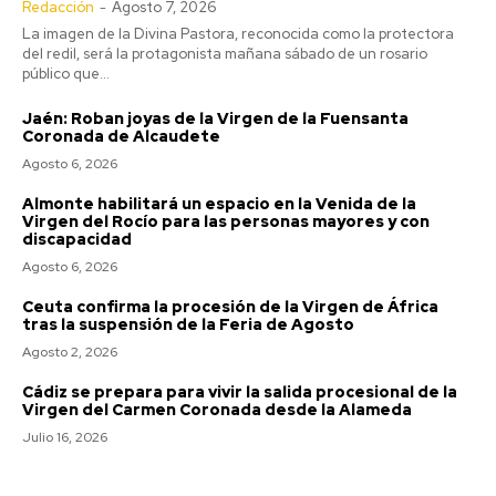
Redacción
-
Agosto 7, 2026
La imagen de la Divina Pastora, reconocida como la protectora
del redil, será la protagonista mañana sábado de un rosario
público que...
Jaén: Roban joyas de la Virgen de la Fuensanta
Coronada de Alcaudete
Agosto 6, 2026
Almonte habilitará un espacio en la Venida de la
Virgen del Rocío para las personas mayores y con
discapacidad
Jerez: Las obras de mejora en la
barriada Olivar de Rivero entran en su
Agosto 6, 2026
fase final
Ceuta confirma la procesión de la Virgen de África
Redacción
-
Agosto 8, 2026
tras la suspensión de la Feria de Agosto
El teniente de alcaldesa de Coordinación de Servicios en el
Agosto 2, 2026
Ayuntamiento de Jerez de la Frontera (Cádiz), Jaime Espinar, ha
visitado las...
Cádiz se prepara para vivir la salida procesional de la
Virgen del Carmen Coronada desde la Alameda
El coro de Julio Pardo anuncia el nombre para el COAC
Julio 16, 2026
2027
Agosto 7, 2026