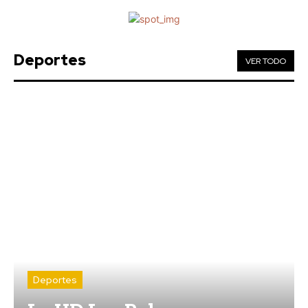
EEUU vuelve a atacar al Gobierno español por la crisis
de Ceuta
Agosto 7, 2026
Deportes
Más de 100 centros docentes de Cádiz participaron el
VER TODO
curso pasado en el programa ‘ComunicA’
Agosto 7, 2026
Teruel destaca el importante esfuerzo del personal
de los servicios de playas de Cádiz para que estén en
perfecto estado
Agosto 7, 2026
Carnaval
VIEW ALL
Deportes