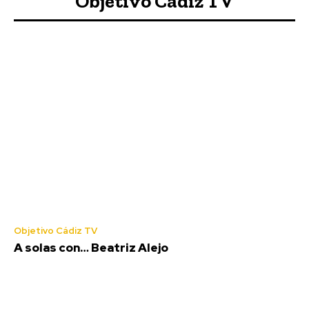
Objetivo Cádiz TV
Deportes
Última prueba para el Cádiz en la
pretemporada en su Trofeo
Objetivo Cádiz TV
A solas con… Beatriz Alejo