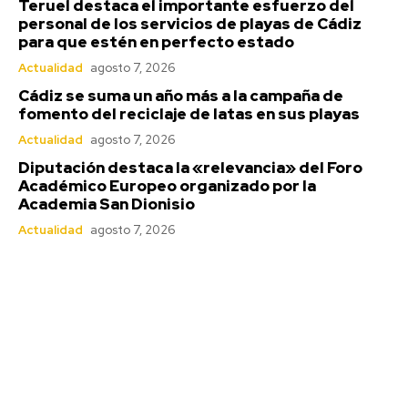
anuncia el nombre
Teruel destaca el importante esfuerzo del
personal de los servicios de playas de Cádiz
para el COAC 2027
para que estén en perfecto estado
Actualidad
agosto 7, 2026
2 días ago
Cádiz se suma un año más a la campaña de
La UD Las Palmas se corona campeón del
fomento del reciclaje de latas en sus playas
Trofeo Carranza 2026
Actualidad
agosto 7, 2026
Deportes
6 horas ago
Diputación destaca la «relevancia» del Foro
Última prueba para el Cádiz en la
Académico Europeo organizado por la
pretemporada en su Trofeo
Academia San Dionisio
Deportes
21 horas ago
Actualidad
agosto 7, 2026
Jerez: Las obras de mejora en la barriada Olivar
de Rivero entran en su fase final
Actualidad
21 horas ago