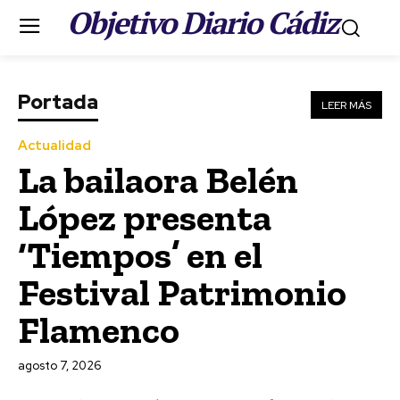
Objetivo Diario Cádiz
.
Portada
LEER MÁS
Actualidad
La bailaora Belén
López presenta
‘Tiempos’ en el
Festival Patrimonio
Portada
LEER MÁS
Flamenco
Carnaval
El coro de Julio Pardo
agosto 7, 2026