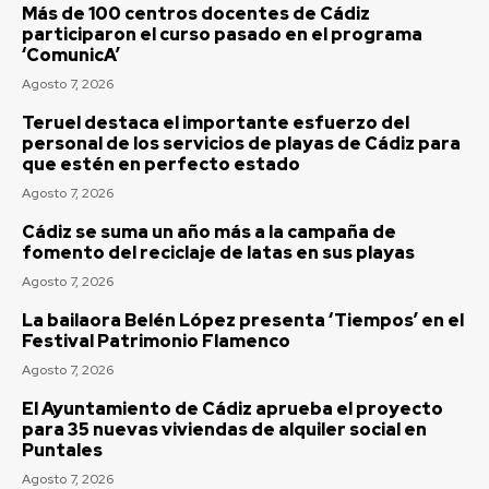
El coro de Julio Pardo anuncia el nombre para el
Más de 100 centros docentes de Cádiz
COAC 2027
participaron el curso pasado en el programa
‘ComunicA’
Agosto 7, 2026
Agosto 7, 2026
EEUU vuelve a atacar al Gobierno español por la
crisis de Ceuta
Teruel destaca el importante esfuerzo del
Agosto 7, 2026
personal de los servicios de playas de Cádiz para
que estén en perfecto estado
Más de 100 centros docentes de Cádiz
Agosto 7, 2026
participaron el curso pasado en el programa
‘ComunicA’
Cádiz se suma un año más a la campaña de
Agosto 7, 2026
fomento del reciclaje de latas en sus playas
Teruel destaca el importante esfuerzo del
Agosto 7, 2026
personal de los servicios de playas de Cádiz para
que estén en perfecto estado
La bailaora Belén López presenta ‘Tiempos’ en el
Festival Patrimonio Flamenco
Agosto 7, 2026
Agosto 7, 2026
Cádiz se suma un año más a la campaña de
fomento del reciclaje de latas en sus playas
El Ayuntamiento de Cádiz aprueba el proyecto
para 35 nuevas viviendas de alquiler social en
Agosto 7, 2026
Puntales
Agosto 7, 2026