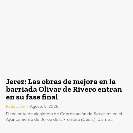
La UD Las Palmas se corona
campeón del Trofeo Carranza
2026
Jerez: Las obras de mejora en la
barriada Olivar de Rivero entran
Redacción
-
Agosto 8, 2026
en su fase final
El Trofeo Carranza de 2026 no permanecerá en el territorio
local, ya que la UD Las Palmas se...
Redacción
-
Agosto 8, 2026
El teniente de alcaldesa de Coordinación de Servicios en el
Ayuntamiento de Jerez de la Frontera (Cádiz), Jaime...