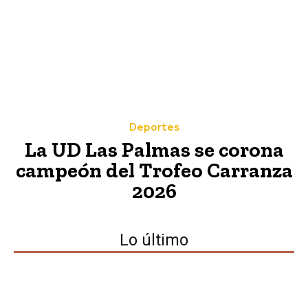
Deportes
La UD Las Palmas se corona
Deportes
campeón del Trofeo Carranza
El Real Madrid hace oficial a
2026
Yan Diomande
Lo último
Lo más leído