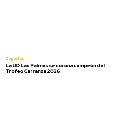
Deportes
Deportes
La UD Las Palmas se corona campeón del
La UD Las Palmas se corona campeón del
Trofeo Carranza 2026
Trofeo Carranza 2026