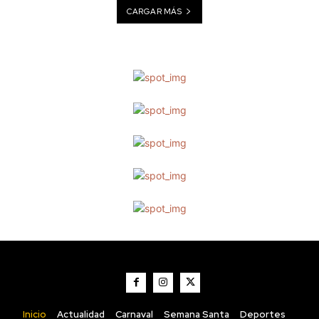
CARGAR MÁS
Deportes
La UD Las Palmas se
corona campeón del
Trofeo Carranza 2026
Redacción
-
Agosto 8, 2026
Inicio
Actualidad
Carnaval
Semana Santa
Deportes