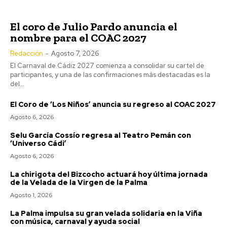
Última prueba para el Cádiz en la pretemporada en su
El coro de Julio Pardo anuncia el
Trofeo
nombre para el COAC 2027
Agosto 8, 2026
Redacción
-
Agosto 7, 2026
Jerez: Las obras de mejora en la barriada Olivar de
Rivero entran en su fase final
El Carnaval de Cádiz 2027 comienza a consolidar su cartel de
Agosto 8, 2026
participantes, y una de las confirmaciones más destacadas es la
del...
El coro de Julio Pardo anuncia el nombre para el COAC
2027
El Coro de ‘Los Niños’ anuncia su regreso al COAC 2027
Agosto 7, 2026
Agosto 6, 2026
EEUU vuelve a atacar al Gobierno español por la crisis
Selu García Cossío regresa al Teatro Pemán con
de Ceuta
‘Universo Cádi’
Agosto 7, 2026
Agosto 6, 2026
La chirigota del Bizcocho actuará hoy última jornada
de la Velada de la Virgen de la Palma
Agosto 1, 2026
La Palma impulsa su gran velada solidaria en la Viña
con música, carnaval y ayuda social