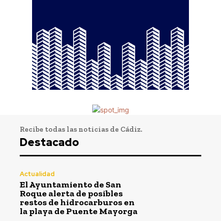
Semana Santa
La Divina Pastora de
Sagasta en rosario por
las calles de la
feligresía
Recibe todas las noticias de Cádiz.
Redacción
-
Agosto 7, 2026
Destacado
Actualidad
El Ayuntamiento de San
Roque alerta de posibles
restos de hidrocarburos en
la playa de Puente Mayorga