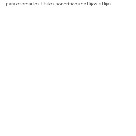
para otorgar los títulos honoríficos de Hijos e Hijas...
El CD San Fernando jugará su Trofeo de la Sal frente
al Sevilla FC C
Agosto 6, 2026
Carnaval
VIEW ALL
Actualidad