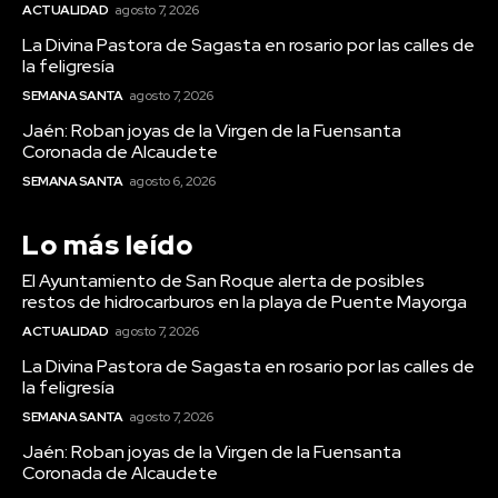
ACTUALIDAD
agosto 7, 2026
La Divina Pastora de Sagasta en rosario por las calles de
la feligresía
SEMANA SANTA
agosto 7, 2026
Jaén: Roban joyas de la Virgen de la Fuensanta
Coronada de Alcaudete
SEMANA SANTA
agosto 6, 2026
Lo más leído
El Ayuntamiento de San Roque alerta de posibles
restos de hidrocarburos en la playa de Puente Mayorga
Deportes
El delantero brasileño Vinícius renueva con el
ACTUALIDAD
agosto 7, 2026
Real Madrid hasta 2032
La Divina Pastora de Sagasta en rosario por las calles de
la feligresía
SEMANA SANTA
agosto 7, 2026
Jaén: Roban joyas de la Virgen de la Fuensanta
Coronada de Alcaudete