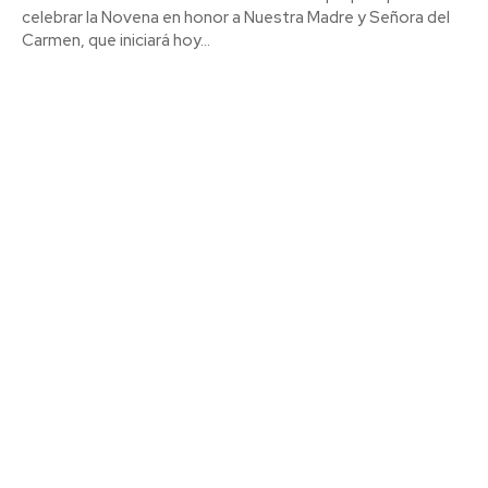
alerta de posibles restos de
celebrar la Novena en honor a Nuestra Madre y Señora del
hidrocarburos en la playa de
Carmen, que iniciará hoy...
Puente Mayorga
Semana Santa
La Divina Pastora de Sagasta en
rosario por las calles de la