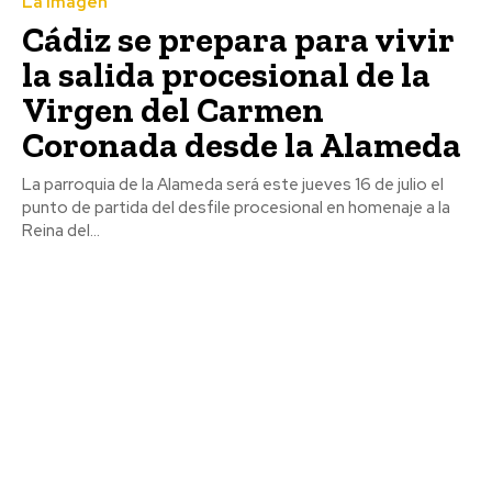
La imagen
Agosto 6, 2026
Cádiz se prepara para vivir
La Junta anima a los entes locales gaditanos a
solicitar las ayudas para promover la igualdad y
la salida procesional de la
conciliación
Virgen del Carmen
Agosto 6, 2026
Coronada desde la Alameda
Jerez: Restauran las antiguas marquesinas de forja
de la parada de autobuses de Esteve
Agosto 6, 2026
La parroquia de la Alameda será este jueves 16 de julio el
punto de partida del desfile procesional en homenaje a la
Reina del...
Semana Santa