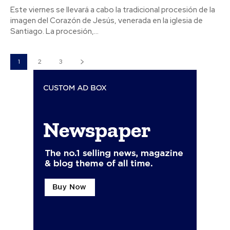
Este viernes se llevará a cabo la tradicional procesión de la
imagen del Corazón de Jesús, venerada en la iglesia de
Actualidad
Santiago. La procesión,...
La Junta anima a los entes
locales gaditanos a solicitar las
ayudas para promover la
igualdad y conciliación
1
2
3
Objetivo Cádiz TV