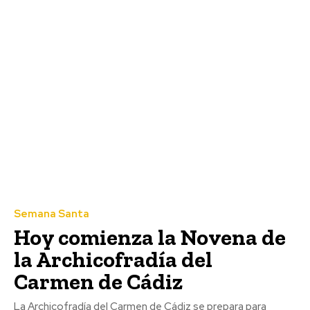
La Divina Pastora de
Sagasta en rosario por las
calles de la feligresía
Semana Santa
Hoy comienza la Novena de
la Archicofradía del
Carmen de Cádiz
Actualidad
El Ayuntamiento de San Roque
La Archicofradía del Carmen de Cádiz se prepara para