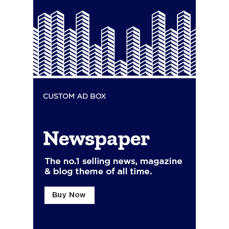
Actualidad
El Ayuntamiento de
San Roque alerta de
posibles restos de
hidrocarburos en la
playa de Puente