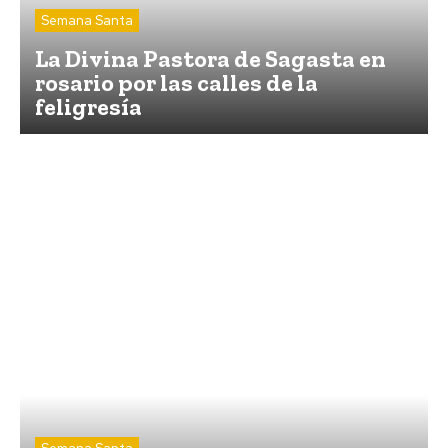
Coronada de Alcaudete
Semana Santa
Semana Santa
9 horas ago
La Divina Pastora de Sagasta en
rosario por las calles de la
feligresía
Actualidad
Marruecos procesa a 86