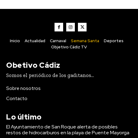
Actualidad
La Junta anima a los entes locales gaditanos a
solicitar las ayudas para promover la igualdad
y conciliación
Inicio
Actualidad
Carnaval
Semana Santa
Deportes
Objetivo Cádiz TV
Obetivo Cádiz
Somos el periódico de los gaditanos...
Sobre nosotros
Contacto
Lo último
Actualidad
Jerez: Restauran las antiguas marquesinas de
El Ayuntamiento de San Roque alerta de posibles
forja de la parada de autobuses de Esteve
restos de hidrocarburos en la playa de Puente Mayorga