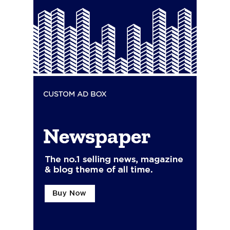
El Ayuntamiento de San Roque
alerta de posibles restos de
hidrocarburos en la playa de
Puente Mayorga
Redacción
-
Agosto 7, 2026
El alcalde de San Roque (Cádiz), Juan Carlos Ruiz Boix
(PSOE), ha alertado sobre la aparición de restos...