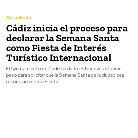
El Ayuntamiento de San
Roque alerta de posibles
Actualidad
restos de hidrocarburos en
Cádiz inicia el proceso para
la playa de Puente
declarar la Semana Santa
Mayorga
como Fiesta de Interés
Turístico Internacional
El Ayuntamiento de Cádiz ha dado este jueves el primer
paso para solicitar que la Semana Santa de la ciudad sea
reconocida como Fiesta...
Semana Santa