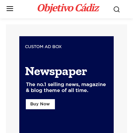
Objetivo Cádiz
.
Portada
LEER MÁS
Actualidad
La Junta anima a los