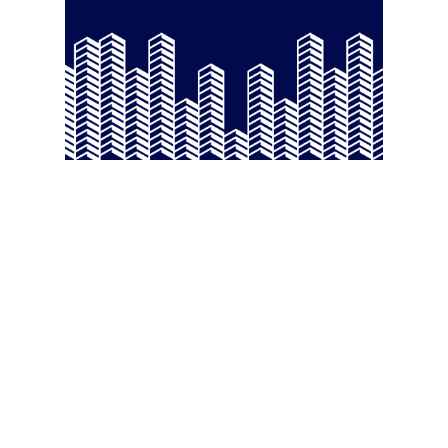
La Divina Pastora de Sagasta en
rosario por las calles de la
feligresía
Redacción
-
Agosto 7, 2026
La imagen de la Divina Pastora, reconocida como la
protectora del redil, será la protagonista mañana sábado de...
Jaén: Roban joyas de la Virgen de la Fuensanta
Coronada de Alcaudete
Agosto 6, 2026
La Junta anima a los entes locales gaditanos a
solicitar las ayudas para promover la igualdad y
conciliación
Agosto 6, 2026
Jerez: Restauran las antiguas marquesinas de
forja de la parada de autobuses de Esteve