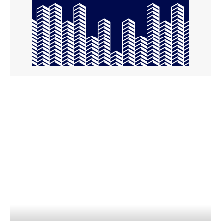
entes locales
gaditanos a solicitar
las ayudas para
promover la igualdad
y conciliación
10 horas ago
El Ayuntamiento de San Roque alerta de
posibles restos de hidrocarburos en la playa de
Puente Mayorga
Actualidad
6 minutos ago
La Divina Pastora de Sagasta en rosario por las
calles de la feligresía
Semana Santa
11 minutos ago
Jaén: Roban joyas de la Virgen de la Fuensanta