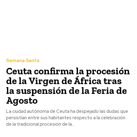
Agosto 6, 2026
El delantero brasileño Vinícius renueva con el
Real Madrid hasta 2032
Agosto 6, 2026
El CD San Fernando jugará su Trofeo de la Sal
frente al Sevilla FC C
Agosto 6, 2026
Semana Santa
El Teide registra un repunte en actividad sísmica
Ceuta confirma la procesión
Agosto 6, 2026
de la Virgen de África tras
la suspensión de la Feria de
Deportes
Agosto
La ciudad autónoma de Ceuta ha despejado las dudas que
persistían entre sus habitantes respecto a la celebración
de la tradicional procesión de la...