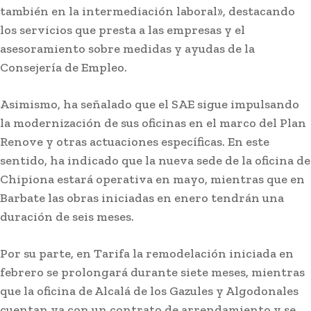
también en la intermediación laboral», destacando
los servicios que presta a las empresas y el
asesoramiento sobre medidas y ayudas de la
Consejería de Empleo.
Asimismo, ha señalado que el SAE sigue impulsando
la modernización de sus oficinas en el marco del Plan
Renove y otras actuaciones específicas. En este
Deportes
sentido, ha indicado que la nueva sede de la oficina de
Javier Tebas, contra la FIFA: «Pedir perdón no
Chipiona estará operativa en mayo, mientras que en
sustituye a rendir cuentas»
Barbate las obras iniciadas en enero tendrán una
duración de seis meses.
Por su parte, en Tarifa la remodelación iniciada en
febrero se prolongará durante siete meses, mientras
que la oficina de Alcalá de los Gazules y Algodonales
cuentan ya con un contrato de arrendamiento y se