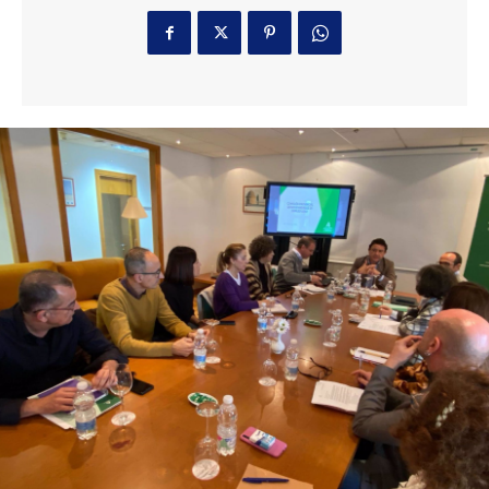
3 horas ago
Javier Tebas, contra la FIFA: «Pedir perdón no
sustituye a rendir cuentas»
Deportes
13 minutos ago
Denunciada una discoteca de Rota por doblar
su aforo máximo y tener bloqueadas dos
salidas de emergencia
Actualidad
24 minutos ago
El Ayuntamiento de San Roque alerta de
posibles restos de hidrocarburos en la playa de
Puente Mayorga
Actualidad
3 horas ago