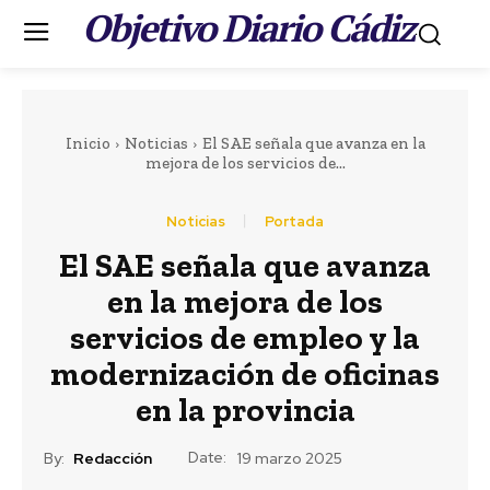
Objetivo Diario Cádiz
.
Inicio
Noticias
El SAE señala que avanza en la
mejora de los servicios de...
Noticias
Portada
El SAE señala que avanza
Portada
LEER MÁS
en la mejora de los
Semana Santa
servicios de empleo y la
La Divina Pastora de
modernización de oficinas
Sagasta en rosario
en la provincia
por las calles de la
Date:
By:
Redacción
19 marzo 2025
feligresía