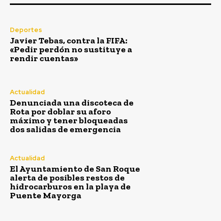
Semana Santa
Deportes
Javier Tebas, contra la FIFA:
«Pedir perdón no sustituye a
rendir cuentas»
Actualidad
Denunciada una discoteca de
Rota por doblar su aforo
máximo y tener bloqueadas
dos salidas de emergencia
Actualidad
El Ayuntamiento de San Roque
El Ayuntamiento de San Roque alerta
alerta de posibles restos de
de posibles restos de hidrocarburos en
hidrocarburos en la playa de
la playa de Puente Mayorga
Puente Mayorga
Redacción
-
Agosto 7, 2026