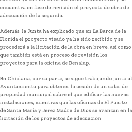
encuentra en fase de revisión el proyecto de obra de
adecuación de la segunda.
Además, la Junta ha explicado que en La Barca de la
Actualidad
Florida el proyecto visado ya ha sido recibido y se
Denunciada una discoteca de Rota por doblar
procederá a la licitación de la obra en breve, así como
su aforo máximo y tener bloqueadas dos
salidas de emergencia
que también está en proceso de revisión los
proyectos para la oficina de Benalup.
Stay on top of what's going on
SUBSCRIBE
En Chiclana, por su parte, se sigue trabajando junto al
with our subscription deal!
Ayuntamiento para obtener la cesión de un solar de
propiedad municipal sobre el que edificar las nuevas
instalaciones, mientras que las oficinas de El Puerto
Actualidad
VIEW ALL
de Santa María y Jerez Madre de Dios se avanzan en la
licitación de los proyectos de adecuación.