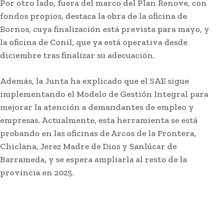
Por otro lado, fuera del marco del Plan Renove, con
fondos propios, destaca la obra de la oficina de
Bornos, cuya finalización está prevista para mayo, y
la oficina de Conil, que ya está operativa desde
diciembre tras finalizar su adecuación.
Además, la Junta ha explicado que el SAE sigue
implementando el Modelo de Gestión Integral para
mejorar la atención a demandantes de empleo y
empresas. Actualmente, esta herramienta se está
Javier Tebas, contra la FIFA:
probando en las oficinas de Arcos de la Frontera,
«Pedir perdón no sustituye a
Chiclana, Jerez Madre de Dios y Sanlúcar de
rendir cuentas»
Barrameda, y se espera ampliarla al resto de la
Redacción
-
Agosto 7, 2026
provincia en 2025.
El presidente de LaLiga, Javier Tebas, cargó este viernes
contra la FIFA y su presidente, Gianni Infantino, al...