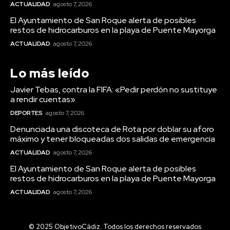
ACTUALIDAD
agosto 7, 2026
El Ayuntamiento de San Roque alerta de posibles
restos de hidrocarburos en la playa de Puente Mayorga
ACTUALIDAD
agosto 7, 2026
Lo más leído
Javier Tebas, contra la FIFA: «Pedir perdón no sustituye
a rendir cuentas»
DEPORTES
agosto 7, 2026
Actualidad
Denunciada una discoteca de Rota por doblar su aforo
Denunciada una discoteca
máximo y tener bloqueadas dos salidas de emergencia
de Rota por doblar su aforo
ACTUALIDAD
agosto 7, 2026
máximo y tener
El Ayuntamiento de San Roque alerta de posibles
restos de hidrocarburos en la playa de Puente Mayorga
bloqueadas dos salidas de
ACTUALIDAD
agosto 7, 2026
emergencia
© 2025 ObjetivoCádiz. Todos los derechos reservados