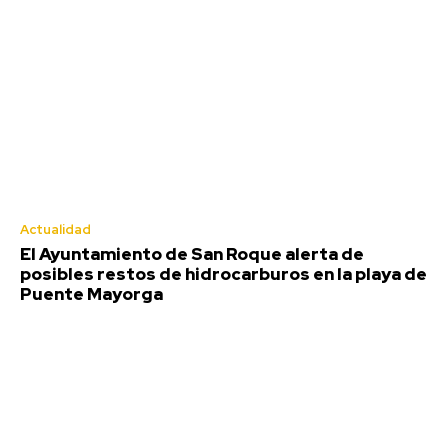
Real Madrid hasta 2032
Agosto 6, 2026
Deportes
Actualidad
El Ayuntamiento de San Roque alerta de
posibles restos de hidrocarburos en la playa de
Puente Mayorga
Javier Tebas, contra la FIFA: «Pedir