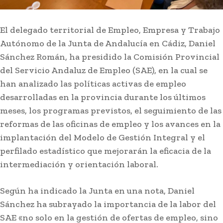
El delegado territorial de Empleo, Empresa y Trabajo
Autónomo de la Junta de Andalucía en Cádiz, Daniel
Sánchez Román, ha presidido la Comisión Provincial
del Servicio Andaluz de Empleo (SAE), en la cual se
han analizado las políticas activas de empleo
desarrolladas en la provincia durante los últimos
meses, los programas previstos, el seguimiento de las
Deportes
El Cádiz CF muestra su mejor
reformas de las oficinas de empleo y los avances en la
implantación del Modelo de Gestión Integral y el
versión y vence 2-0 al
perfilado estadístico que mejorarán la eficacia de la
Granada en pretemporada
intermediación y orientación laboral.
Lo más leído
Según ha indicado la Junta en una nota, Daniel
Sánchez ha subrayado la importancia de la labor del
SAE «no solo en la gestión de ofertas de empleo, sino