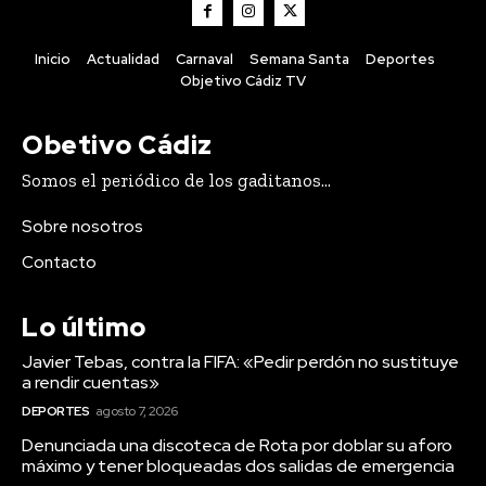
Carnaval
VIEW ALL
Inicio
Actualidad
Carnaval
Semana Santa
Deportes
Objetivo Cádiz TV
Obetivo Cádiz
Somos el periódico de los gaditanos...
Sobre nosotros
Contacto
Lo último
Deportes
Javier Tebas, contra la FIFA: «Pedir perdón no sustituye
Javier Tebas, contra la
a rendir cuentas»
FIFA: «Pedir perdón no
DEPORTES
agosto 7, 2026
sustituye a rendir
Denunciada una discoteca de Rota por doblar su aforo
cuentas»
máximo y tener bloqueadas dos salidas de emergencia