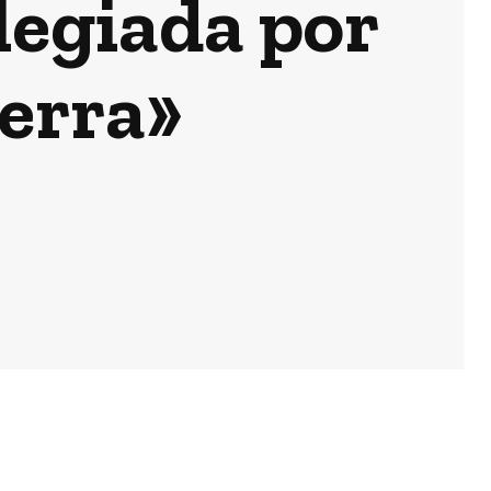
legiada por
ierra»