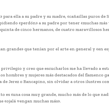
ra» para ella a su padre y su madre, «cañaillas puros 
 pidiendo «perdón» a su padre por tener «muchas más
«la quinta de cinco hermanos, de cuatro maravillosos h
tan grande» que tenían por el arte en general y «en es
 privilegio y creo que escucharlos me ha llevado a es
los hombres y mujeres más destacados del flamenco gad
 de Jerez o Rancapino, sin olvidar a otros ilustres co
 es «una cosa muy grande, mucho más de lo que nadie
ue «ojalá vengan muchas más».