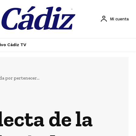
 Cádiz
.
Mi cuenta
ivo Cádiz TV
da por pertenecer...
lecta de la