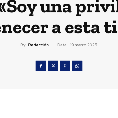
 «Soy una privi
necer a esta t
By:
Redacción
Date:
19 marzo 2025