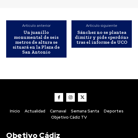
Artículo anterior
Artículo siguiente
Un juanillo
Sánchez no se plantea
monumental de seis
dimitir y pide «perdón»
metros de altura se
tras el informe de UCO
situará en la Plaza de
San Antonio
Deportes
Inicio
Actualidad
Carnaval
Semana Santa
Deportes
El Real Madrid gana sin
Objetivo Cádiz TV
destellos al Ferencvaros
Obetivo Cádiz