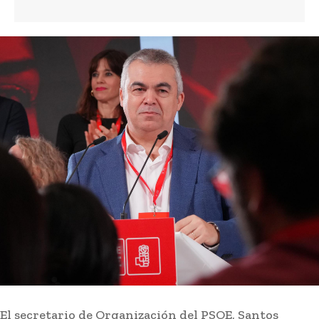
gastronomía
2 horas ago
El Real Madrid gana sin destellos al
Ferencvaros
Deportes
1 hora ago
Un migrante en Ceuta entrar en una casa y se
mete en la cama de la propietaria mientras su
marido y su hijo estaban...
Actualidad
1 hora ago
Interceptada esta madrugada una
embarcación con una veintena de migrantes en
la playa de La Línea
Actualidad
2 horas ago
El secretario de Organización del PSOE, Santos