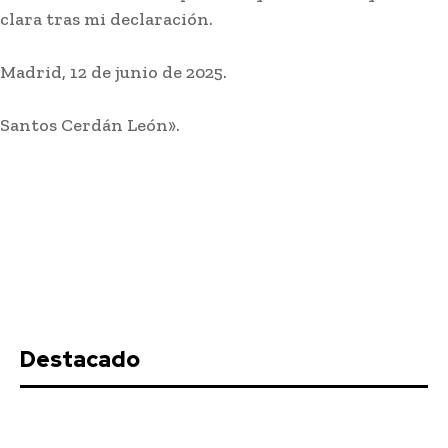
clara tras mi declaración.
Madrid, 12 de junio de 2025.
Santos Cerdán León».
El Real Madrid gana sin destellos
al Ferencvaros
Redacción
-
Agosto 9, 2026
Destacado
El Real Madrid ha ganado este sábado por un reñido 1-2 al
Ferencvaros en el cuarto compromiso amistoso...