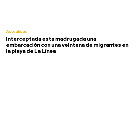
andaluz
Agosto 9, 2026
Actualidad
Deportes
Interceptada esta madrugada una
embarcación con una veintena de migrantes en
la playa de La Línea
El Real Madrid gana sin destellos al