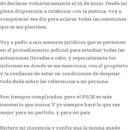
de declarar voluntariamente el 25 de junio. Desde mi
plena disposición a colaborar con la justicia, voy a
comparecer ese día para aclarar todas las cuestiones
que se me planteen.
Voy a pedir a mis asesores jurídicos que se personen
Actualidad
en el procedimiento judicial para estudiar todas las
Un migrante en Ceuta entrar en una casa y se
actuaciones llevadas a cabo, y especialmente los
mete en la cama de la propietaria mientras su
marido y su hijo estaban...
informes en donde se me menciona, con el propósito
y la confianza de estar en condiciones de despejar
toda duda sobre las referencias a mi persona.
Stay on top of what's going on
SUBSCRIBE
with our subscription deal!
Son tiempos complicados, pero el PSOE es más
necesario que nunca. Y yo siempre haré lo que sea
mejor para mi partido, y para mi país.
Actualidad
VIEW ALL
Reitero mi inocencia y confío que la misma quede