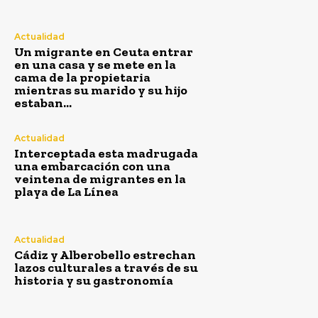
Una embarcación en la que viajaban 20 personas de origen
magrebí ha sido interceptada en la madrugada de este domingo
en las...
Actualidad
Un migrante en Ceuta entrar
Cádiz y Alberobello estrechan lazos culturales a
en una casa y se mete en la
través de su historia y su gastronomía
cama de la propietaria
Agosto 9, 2026
mientras su marido y su hijo
estaban...
Muere una persona atropellada esta madrugada en la
A-7 a su paso por Málaga
Agosto 9, 2026
Actualidad
Interceptada esta madrugada
«Mi padre quería abusar de mí»: La pesadilla de
una embarcación con una
mujeres jóvenes que buscan refugio en Ceuta
veintena de migrantes en la
Agosto 9, 2026
playa de La Línea
Ceuta sigue siendo una ciudad sin ley y la Policía
Nacional ya se encuentran al límite
Agosto 9, 2026
Actualidad
Cádiz y Alberobello estrechan
lazos culturales a través de su
historia y su gastronomía
Carnaval
VIEW ALL