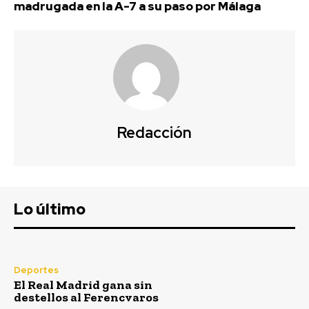
madrugada en la A-7 a su paso por Málaga
Semana Santa
Redacción
Lo último
Interceptada esta madrugada una
embarcación con una veintena de
Deportes
migrantes en la playa de La Línea
El Real Madrid gana sin
destellos al Ferencvaros
Redacción
-
Agosto 9, 2026