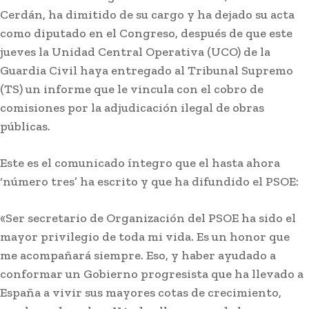
Cerdán, ha dimitido de su cargo y ha dejado su acta
como diputado en el Congreso, después de que este
jueves la Unidad Central Operativa (UCO) de la
Guardia Civil haya entregado al Tribunal Supremo
(TS) un informe que le vincula con el cobro de
comisiones por la adjudicación ilegal de obras
públicas.
Este es el comunicado íntegro que el hasta ahora
Semana Santa
‘número tres’ ha escrito y que ha difundido el PSOE:
Jaén: Roban joyas de la
Virgen de la Fuensanta
«Ser secretario de Organización del PSOE ha sido el
Coronada de Alcaudete
mayor privilegio de toda mi vida. Es un honor que
me acompañará siempre. Eso, y haber ayudado a
conformar un Gobierno progresista que ha llevado a
Lo más leído
España a vivir sus mayores cotas de crecimiento,