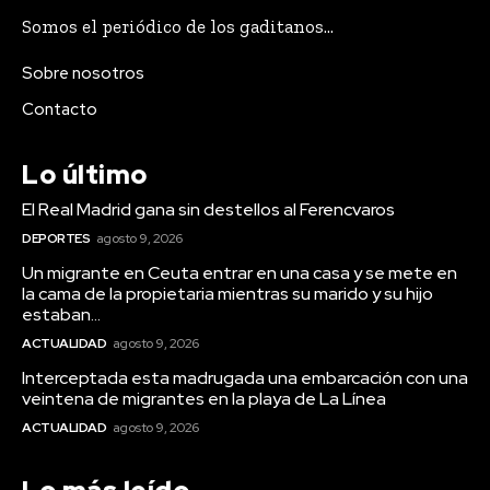
Somos el periódico de los gaditanos...
Sobre nosotros
Contacto
Lo último
El Real Madrid gana sin destellos al Ferencvaros
Actualidad
DEPORTES
agosto 9, 2026
Un migrante en Ceuta
Un migrante en Ceuta entrar en una casa y se mete en
entrar en una casa y se
la cama de la propietaria mientras su marido y su hijo
estaban...
mete en la cama de la
ACTUALIDAD
agosto 9, 2026
propietaria mientras su
Interceptada esta madrugada una embarcación con una
marido y su hijo estaban...
veintena de migrantes en la playa de La Línea
ACTUALIDAD
agosto 9, 2026