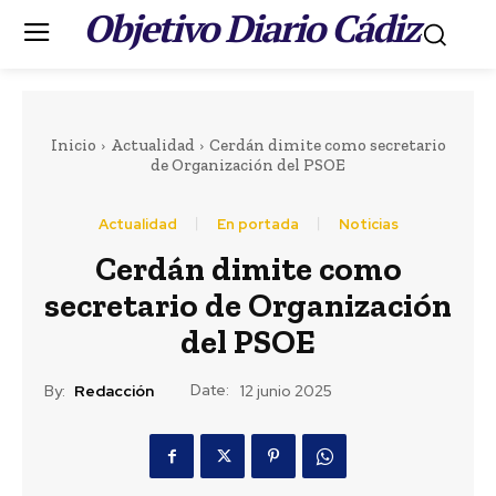
Objetivo Diario Cádiz
.
Inicio
Actualidad
Cerdán dimite como secretario
de Organización del PSOE
Actualidad
En portada
Noticias
Portada
Cerdán dimite como
LEER MÁS
secretario de Organización
Actualidad
del PSOE
Cádiz y Alberobello
estrechan lazos
Date:
By:
Redacción
12 junio 2025
culturales a través de
su historia y su