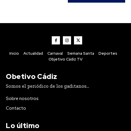
Inicio
Actualidad
Carnaval
Semana Santa
Deportes
Objetivo Cádiz TV
Obetivo Cádiz
Somos el periódico de los gaditanos...
Cine en Familia continúa el 13 de
agosto con ‘Futbolísimos 2: El misterio
Sobre nosotros
del tesoro pirata’
Contacto
Redacción
-
Agosto 10, 2026
La Delegación Municipal de Juventud e Infancia continúa con el
programa Cine en Familia 2026, que este año alcanza su
Lo último
decimonovena edición,...