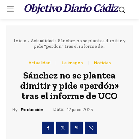
Objetivo Diario Cádiz
.
Inicio
Actualidad
Sánchez no se plantea dimitir y
pide "perdón" tras el informe de...
Actualidad
La imagen
Noticias
Portada
LEER MÁS
Sánchez no se plantea
dimitir y pide «perdón»
Actualidad
El histórico eclipse de
tras el informe de UCO
Solar del 12 de agosto
Date:
By:
Redacción
12 junio 2025
5 horas ago
Diputación destina 520.000 euros a proyectos
de igualdad de asociaciones de mujeres y