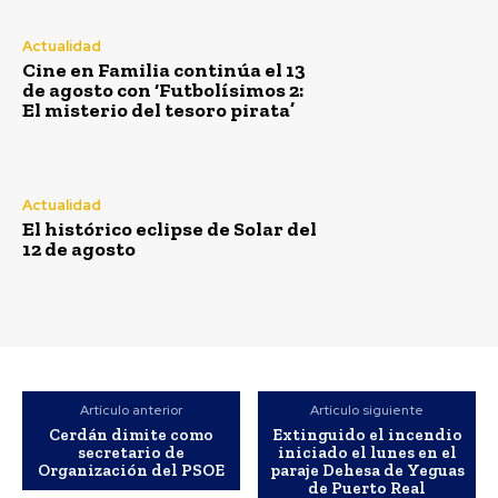
Actualidad
Cine en Familia continúa el 13
de agosto con ‘Futbolísimos 2:
El misterio del tesoro pirata’
Actualidad
El histórico eclipse de Solar del
12 de agosto
Artículo anterior
Artículo siguiente
Cerdán dimite como
Extinguido el incendio
secretario de
iniciado el lunes en el
Semana Santa
Organización del PSOE
paraje Dehesa de Yeguas
de Puerto Real