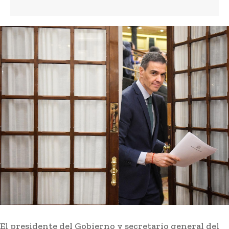
colectivos Lgtbi
Actualidad
4 minutos ago
Ceuta: El Ministerio de Defensa anula los
permisos de las fuerzas armadas desplegadas
para proteger la frontera
Actualidad
47 minutos ago
Cine en Familia continúa el 13 de agosto con
‘Futbolísimos 2: El misterio del tesoro pirata’
Actualidad
56 minutos ago
El presidente del Gobierno y secretario general del