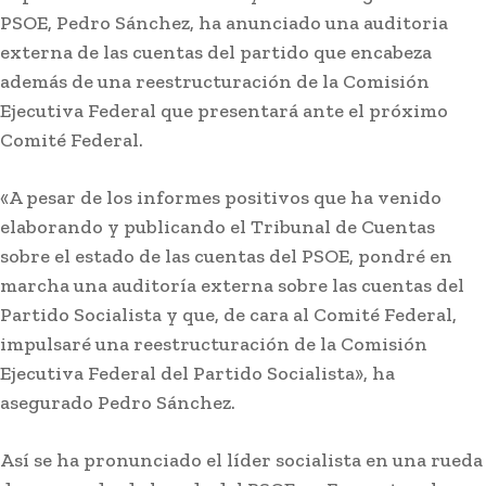
PSOE, Pedro Sánchez, ha anunciado una auditoria
externa de las cuentas del partido que encabeza
además de una reestructuración de la Comisión
Ejecutiva Federal que presentará ante el próximo
Actualidad
Comité Federal.
El Ayuntamiento de Cádiz
aprueba el proyecto para 35
«A pesar de los informes positivos que ha venido
nuevas viviendas de alquiler
elaborando y publicando el Tribunal de Cuentas
sobre el estado de las cuentas del PSOE, pondré en
social en Puntales
marcha una auditoría externa sobre las cuentas del
Partido Socialista y que, de cara al Comité Federal,
Lo más leído
impulsaré una reestructuración de la Comisión
Ejecutiva Federal del Partido Socialista», ha
asegurado Pedro Sánchez.
Así se ha pronunciado el líder socialista en una rueda