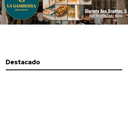
Actualidad
Ceuta: El Ministerio de Defensa anula los
permisos de las fuerzas armadas desplegadas
para proteger la frontera
Stay on top of what's going on
SUBSCRIBE
Destacado
with our subscription deal!
Actualidad
VIEW ALL