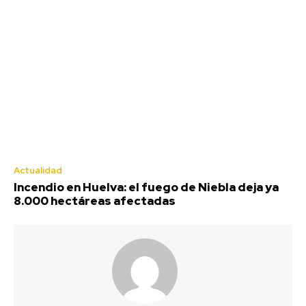
Deportes
Actualidad
Incendio en Huelva: el fuego de Niebla deja ya
8.000 hectáreas afectadas
Diputación destina 520.000 euros a
proyectos de igualdad de asociaciones
de mujeres y colectivos Lgtbi