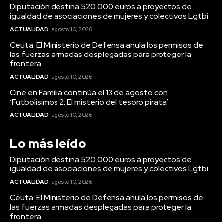
Diputación destina 520.000 euros a proyectos de
El histórico eclipse de Solar del 12 de agosto
igualdad de asociaciones de mujeres y colectivos Lgtbi
Agosto 10, 2026
ACTUALIDAD
agosto 10, 2026
Incendio en Huelva: el fuego de Niebla deja ya 8.000
Ceuta: El Ministerio de Defensa anula los permisos de
hectáreas afectadas
las fuerzas armadas desplegadas para proteger la
Agosto 9, 2026
frontera
El Cádiz CF incorpora a Cristian Gutiérrez en calidad
ACTUALIDAD
agosto 10, 2026
de cedido hasta final de temporada
Cine en Familia continúa el 13 de agosto con
Agosto 9, 2026
‘Futbolísimos 2: El misterio del tesoro pirata’
Ceuta se unen en una multitudinaria concentración
ACTUALIDAD
agosto 10, 2026
para exigir apoyo y denunciar el abandono tras la crisis
migratoria
Agosto 9, 2026
Lo más leído
Diputación destina 520.000 euros a proyectos de
igualdad de asociaciones de mujeres y colectivos Lgtbi
ACTUALIDAD
agosto 10, 2026
Carnaval
VIEW ALL
Ceuta: El Ministerio de Defensa anula los permisos de
las fuerzas armadas desplegadas para proteger la
frontera