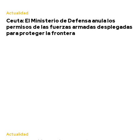
Actualidad
Ceuta: El Ministerio de Defensa anula los
permisos de las fuerzas armadas desplegadas
para proteger la frontera
Ceuta: El Ministerio de Defensa
anula los permisos de las fuerzas
armadas desplegadas para
proteger la frontera
Javier Taboas
-
Agosto 10, 2026
Ante las recientes advertencias de los servicios de
Inteligencia españoles sobre un posible nuevo cruce masivo
e irregular...
Actualidad