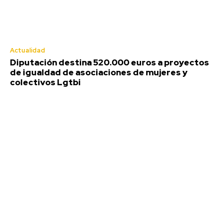
Actualidad
Diputación destina 520.000 euros a proyectos
de igualdad de asociaciones de mujeres y
colectivos Lgtbi
Diputación destina 520.000 euros
a proyectos de igualdad de
asociaciones de mujeres y
colectivos Lgtbi
Redacción
-
Agosto 10, 2026
El tablón de anuncios de la Diputación de Cádiz ha publicado
la resolución definitiva de la convocatoria de...