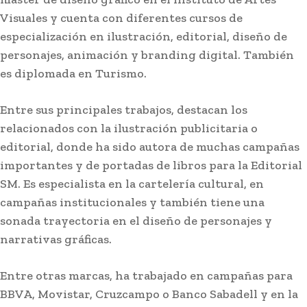
Visuales y cuenta con diferentes cursos de
especialización en ilustración, editorial, diseño de
personajes, animación y branding digital. También
es diplomada en Turismo.
Actualidad
La Junta anima a los entes locales gaditanos a
Entre sus principales trabajos, destacan los
solicitar las ayudas para promover la igualdad
relacionados con la ilustración publicitaria o
y conciliación
editorial, donde ha sido autora de muchas campañas
importantes y de portadas de libros para la Editorial
Stay on top of what's going on
SM. Es especialista en la cartelería cultural, en
SUBSCRIBE
with our subscription deal!
campañas institucionales y también tiene una
sonada trayectoria en el diseño de personajes y
narrativas gráficas.
Actualidad
VIEW ALL
Entre otras marcas, ha trabajado en campañas para
BBVA, Movistar, Cruzcampo o Banco Sabadell y en la