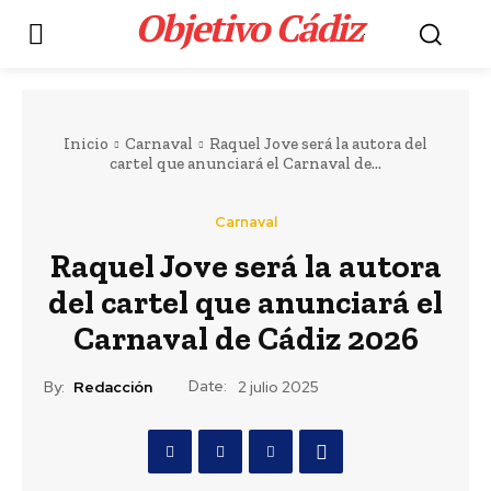
Objetivo Cádiz
.
Inicio
Carnaval
Raquel Jove será la autora del
cartel que anunciará el Carnaval de...
Carnaval
Raquel Jove será la autora
Portada
LEER MÁS
del cartel que anunciará el
Deportes
Carnaval de Cádiz 2026
El delantero brasileño
Vinícius renueva con
Date:
By:
Redacción
2 julio 2025
el Real Madrid hasta
2032