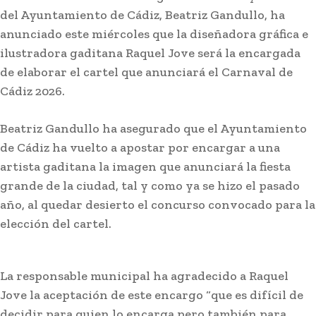
del Ayuntamiento de Cádiz, Beatriz Gandullo, ha
anunciado este miércoles que la diseñadora gráfica e
ilustradora gaditana Raquel Jove será la encargada
de elaborar el cartel que anunciará el Carnaval de
Cádiz 2026.
Beatriz Gandullo ha asegurado que el Ayuntamiento
Actualidad
de Cádiz ha vuelto a apostar por encargar a una
Adela del Moral ya da nombre
artista gaditana la imagen que anunciará la fiesta
a su colegio tras retirar el de
grande de la ciudad, tal y como ya se hizo el pasado
Juan Carlos Aragón por
año, al quedar desierto el concurso convocado para la
sentencia de malos tratos
elección del cartel.
Lo más leído
La responsable municipal ha agradecido a Raquel
Jove la aceptación de este encargo “que es difícil de
decidir para quien lo encarga pero también para