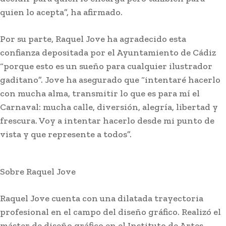
quien lo acepta”, ha afirmado.
Por su parte, Raquel Jove ha agradecido esta
confianza depositada por el Ayuntamiento de Cádiz
“porque esto es un sueño para cualquier ilustrador
gaditano”. Jove ha asegurado que “intentaré hacerlo
con mucha alma, transmitir lo que es para mí el
Carnaval: mucha calle, diversión, alegría, libertad y
Semana Santa
frescura. Voy a intentar hacerlo desde mi punto de
Jaén: Roban joyas de la Virgen de la Fuensanta
vista y que represente a todos”.
Coronada de Alcaudete
Sobre Raquel Jove
Raquel Jove cuenta con una dilatada trayectoria
profesional en el campo del diseño gráfico. Realizó el
máster de diseño gráfico en el Instituto de Artes