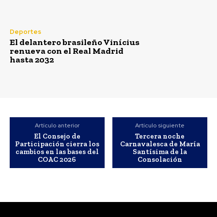
Deportes
El delantero brasileño Vinícius
renueva con el Real Madrid
hasta 2032
Semana Santa
Artículo anterior
Artículo siguiente
Jaén: Roban joyas de la
El Consejo de
Tercera noche
Virgen de la Fuensanta
Participación cierra los
Carnavalesca de María
cambios en las bases del
Santísima de la
Coronada de Alcaudete
COAC 2026
Consolación