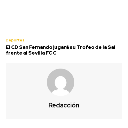
Deportes
El CD San Fernando jugará su Trofeo de la Sal
frente al Sevilla FC C
Jerez: Restauran las antiguas
marquesinas de forja de la parada de
autobuses de Esteve
Redacción
Redacción
-
Agosto 6, 2026
El Ayuntamiento de Jerez de la Frontera (Cádiz), a través de la
Tenencia de Alcaldía de Servicios Públicos, está procediendo a la...