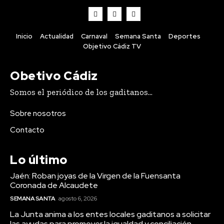
Inicio
Actualidad
Carnaval
Semana Santa
Deportes
Objetivo Cádiz TV
Actualidad
Obetivo Cádiz
La Junta anima a los entes
Somos el periódico de los gaditanos...
locales gaditanos a
solicitar las ayudas para
Sobre nosotros
promover la igualdad y
Contacto
conciliación
Lo último
Jaén: Roban joyas de la Virgen de la Fuensanta
Coronada de Alcaudete
SEMANA SANTA
agosto 6, 2026
La Junta anima a los entes locales gaditanos a solicitar
las ayudas para promover la igualdad y conciliación