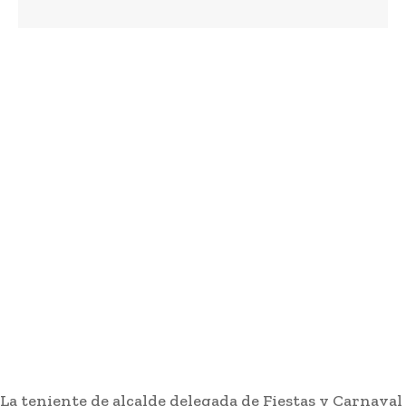
8 horas ago
Jaén: Roban joyas de la Virgen de la Fuensanta
Coronada de Alcaudete
Semana Santa
7 horas ago
La Junta anima a los entes locales gaditanos a
solicitar las ayudas para promover la igualdad
y conciliación
Actualidad
8 horas ago
Jerez: Restauran las antiguas marquesinas de
forja de la parada de autobuses de Esteve
Actualidad
8 horas ago
La teniente de alcalde delegada de Fiestas y Carnaval