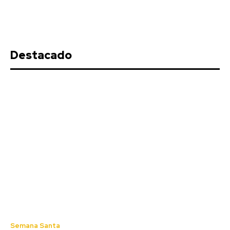
Destacado
La Junta anima a los entes locales
gaditanos a solicitar las ayudas
para promover la igualdad y
conciliación
Redacción
-
Agosto 6, 2026
La Delegación Territorial de Empleo, Empresa y Trabajo
Autónomo y de Inteligencia Artificial, Desarrollo Digital y
Semana Santa
Administración Pública...