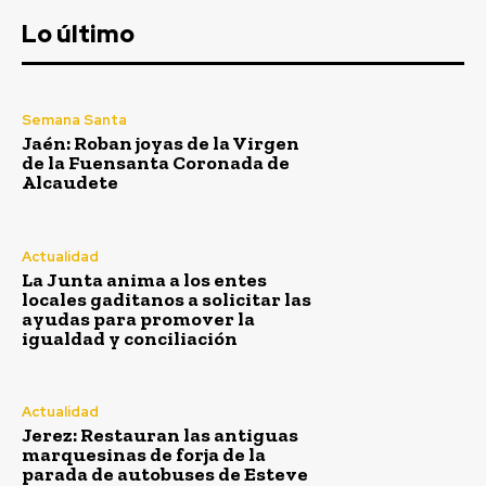
El delantero brasileño Vinícius renueva con el Real
Lo último
Madrid hasta 2032
Agosto 6, 2026
El CD San Fernando jugará su Trofeo de la Sal frente
Semana Santa
al Sevilla FC C
Jaén: Roban joyas de la Virgen
Agosto 6, 2026
de la Fuensanta Coronada de
Alcaudete
El Teide registra un repunte en actividad sísmica
Agosto 6, 2026
Chiclana: El Proyecto ‘Vestigium’ profundiza en la rica
Actualidad
historia del litoral
La Junta anima a los entes
Agosto 6, 2026
locales gaditanos a solicitar las
ayudas para promover la
igualdad y conciliación
Carnaval
VIEW ALL
Actualidad
Jerez: Restauran las antiguas
marquesinas de forja de la
parada de autobuses de Esteve