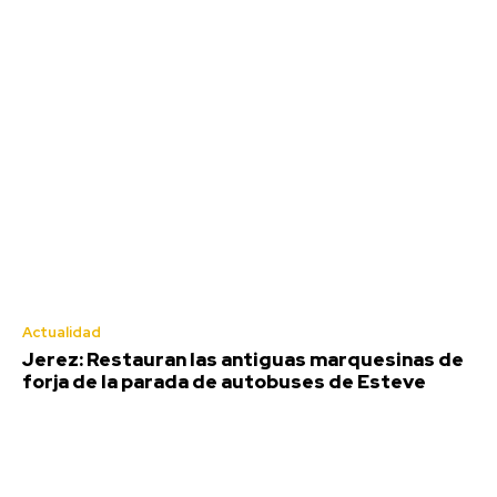
Agosto 6, 2026
Deportes
Actualidad
Jerez: Restauran las antiguas marquesinas de
forja de la parada de autobuses de Esteve
Jaén: Roban joyas de la Virgen de la
Fuensanta Coronada de Alcaudete