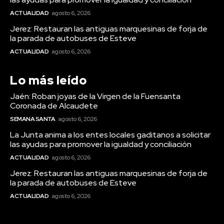
ACTUALIDAD
agosto 6, 2026
Jerez: Restauran las antiguas marquesinas de forja de
la parada de autobuses de Esteve
ACTUALIDAD
agosto 6, 2026
Lo más leído
Semana Santa
Jaén: Roban joyas de la Virgen de la Fuensanta
Jaén: Roban joyas de la Virgen de
Coronada de Alcaudete
la Fuensanta Coronada de
SEMANA SANTA
agosto 6, 2026
Alcaudete
La Junta anima a los entes locales gaditanos a solicitar
las ayudas para promover la igualdad y conciliación
ACTUALIDAD
agosto 6, 2026
Jerez: Restauran las antiguas marquesinas de forja de
la parada de autobuses de Esteve
ACTUALIDAD
agosto 6, 2026