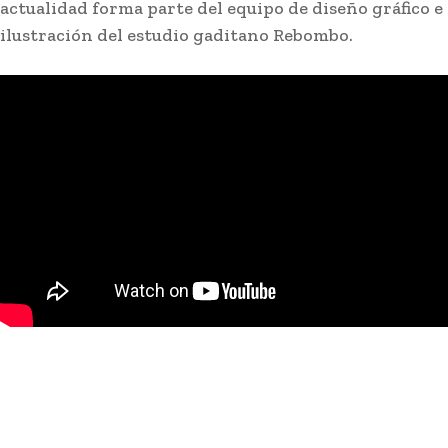
actualidad forma parte del equipo de diseño gráfico e
ilustración del estudio gaditano Rebombo.
Jaén: Roban joyas de la Virgen de
la Fuensanta Coronada de
Alcaudete
Redacción
-
Agosto 6, 2026
La Cofradía de la Santísima Virgen de la Fuensanta Coronada
de Alcaudete (Jaén) ha denunciado el robo de...