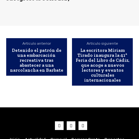
Artículo anterior
Artículo siguiente
Detenido el patrón de
La escritora Míriam
una embarcación
Tirado inaugura la 41ª
recreativa tras
Feria del Libro de Cádiz,
abastecer a una
que acoge a nuevos
narcolancha en Barbate
lectores y eventos
culturales
internacionales