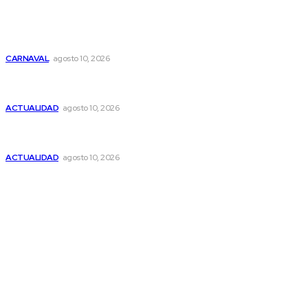
La Terraza de Fundación Unicaja acoge el viernes la
actuación de la comparta ‘DSAS3’
CARNAVAL
agosto 10, 2026
Al menos 74 muertos tras un terremoto de magnitud 7,4
en Colombia
ACTUALIDAD
agosto 10, 2026
El Puerto: Arde un edificio abandonado que estaba siendo
ocupado, sin daños personales
ACTUALIDAD
agosto 10, 2026
© 2025 ObjetivoCádiz. Todos los derechos reservados