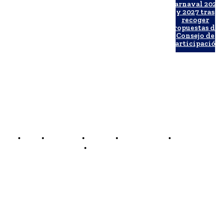
Carnaval 202
y 2027 tras
recoger
propuestas de
Consejo de
Participación
Inicio
Actualidad
Carnaval
Semana Santa
Deportes
Objetivo Cádiz TV
Obetivo Cádiz
Somos el periódico de los gaditanos...