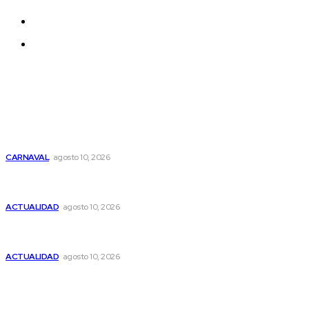
Sobre nosotros
Contacto
Lo último
La Terraza de Fundación Unicaja acoge el viernes la
actuación de la comparta ‘DSAS3’
CARNAVAL
agosto 10, 2026
Al menos 74 muertos tras un terremoto de magnitud 7,4
en Colombia
ACTUALIDAD
agosto 10, 2026
El Puerto: Arde un edificio abandonado que estaba siendo
ocupado, sin daños personales
ACTUALIDAD
agosto 10, 2026
Lo más leído