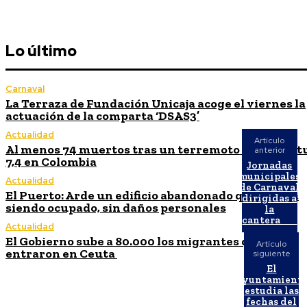
Lo último
Carnaval
La Terraza de Fundación Unicaja acoge el viernes la
actuación de la comparta ‘DSAS3’
Actualidad
Artículo
Al menos 74 muertos tras un terremoto de magnit
anterior
7,4 en Colombia
Jornadas
municipales
Actualidad
de Carnaval
El Puerto: Arde un edificio abandonado que estaba
dirigidas a
siendo ocupado, sin daños personales
la
cantera
Actualidad
El Gobierno sube a 80.000 los migrantes que
Artículo
entraron en Ceuta
siguiente
El
Ayuntamient
estudia las
fechas del