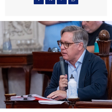
2 horas ago
EEUU vuelve a atacar al Gobierno español por la
crisis de Ceuta
Actualidad
59 minutos ago
Más de 100 centros docentes de Cádiz
participaron el curso pasado en el programa
‘ComunicA’
Actualidad
1 hora ago
Teruel destaca el importante esfuerzo del
personal de los servicios de playas de Cádiz
para que estén en perfecto estado
Actualidad
1 hora ago