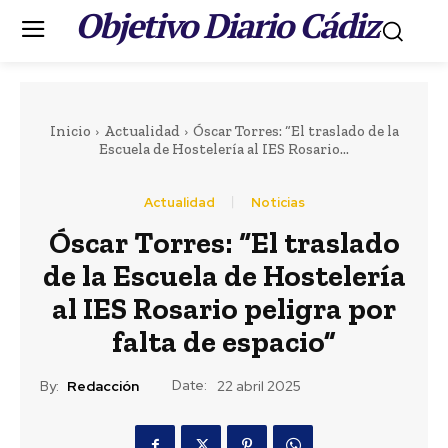
Objetivo Diario Cádiz
.
Inicio
Actualidad
Óscar Torres: “El traslado de la
Escuela de Hostelería al IES Rosario...
Actualidad
Noticias
Portada
Óscar Torres: “El traslado
LEER MÁS
de la Escuela de Hostelería
Actualidad
al IES Rosario peligra por
Cádiz se suma un año
falta de espacio”
más a la campaña de
fomento del reciclaje
Date:
By:
Redacción
22 abril 2025
de latas en sus playas