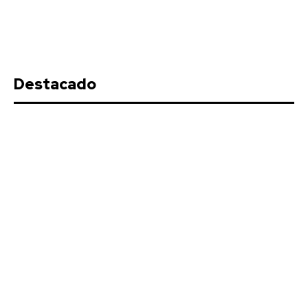
Destacado
EEUU vuelve a atacar al Gobierno
español por la crisis de Ceuta
Redacción
-
Agosto 7, 2026
Estados Unidos ha vuelto a cargar contra el Gobierno de
España a cuenta de la crisis migratoria en...