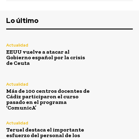
Semana Santa
Lo último
Actualidad
EEUU vuelve a atacar al
Gobierno español por la crisis
de Ceuta
Actualidad
Más de 100 centros docentes de
Cádiz participaron el curso
pasado en el programa
Teruel destaca el importante esfuerzo
‘ComunicA’
del personal de los servicios de playas
de Cádiz para que estén en perfecto
estado
Actualidad
Teruel destaca el importante
Redacción
-
Agosto 7, 2026
esfuerzo del personal de los