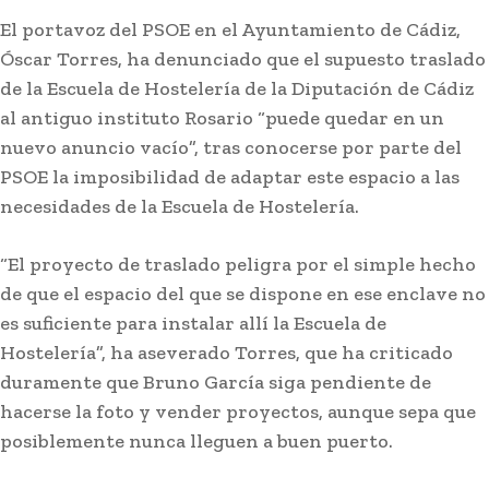
El portavoz del PSOE en el Ayuntamiento de Cádiz,
Óscar Torres, ha denunciado que el supuesto traslado
de la Escuela de Hostelería de la Diputación de Cádiz
al antiguo instituto Rosario “puede quedar en un
nuevo anuncio vacío”, tras conocerse por parte del
PSOE la imposibilidad de adaptar este espacio a las
necesidades de la Escuela de Hostelería.
Actualidad
Ceuta señala que el Gobierno
“El proyecto de traslado peligra por el simple hecho
de que el espacio del que se dispone en ese enclave no
sabe de la entrada masiva
es suficiente para instalar allí la Escuela de
que se espera el 15 de agosto
Hostelería”, ha aseverado Torres, que ha criticado
duramente que Bruno García siga pendiente de
Lo más leído
hacerse la foto y vender proyectos, aunque sepa que
posiblemente nunca lleguen a buen puerto.