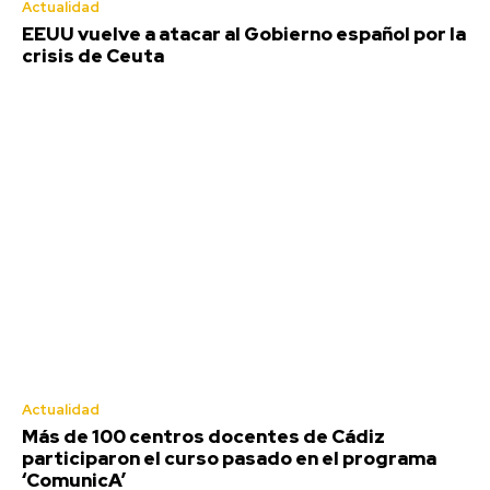
Actualidad
EEUU vuelve a atacar al Gobierno español por la
crisis de Ceuta
Más de 100 centros docentes de
Cádiz participaron el curso
pasado en el programa
‘ComunicA’
Redacción
-
Agosto 7, 2026
Un total de 109 centros educativos públicos de la provincia
Actualidad
de Cádiz participaron en el programa 'ComunicA' durante...
Más de 100 centros docentes de Cádiz
participaron el curso pasado en el programa
Teruel destaca el importante esfuerzo del
‘ComunicA’