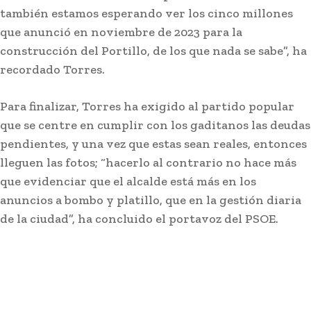
también estamos esperando ver los cinco millones
que anunció en noviembre de 2023 para la
construcción del Portillo, de los que nada se sabe”, ha
recordado Torres.
Actualidad
Más de 100 centros docentes de Cádiz
Para finalizar, Torres ha exigido al partido popular
participaron el curso pasado en el programa
‘ComunicA’
que se centre en cumplir con los gaditanos las deudas
pendientes, y una vez que estas sean reales, entonces
lleguen las fotos; “hacerlo al contrario no hace más
Stay on top of what's going on
SUBSCRIBE
with our subscription deal!
que evidenciar que el alcalde está más en los
anuncios a bombo y platillo, que en la gestión diaria
de la ciudad”, ha concluido el portavoz del PSOE.
Actualidad
VIEW ALL