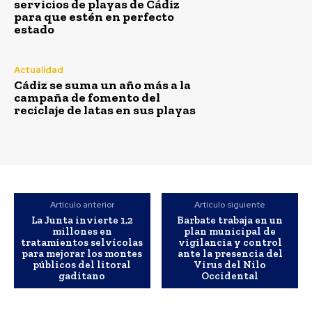
El teniente de alcalde delegado de Medio Ambiente y Playas del
servicios de playas de Cádiz
Ayuntamiento de Cádiz, José Carlos Teruel, ha lamentado la
para que estén en perfecto
campaña de...
estado
Cádiz se suma un año más a la campaña de fomento del
reciclaje de latas en sus playas
Actualidad
Agosto 7, 2026
Cádiz se suma un año más a la
campaña de fomento del
La bailaora Belén López presenta ‘Tiempos’ en el
reciclaje de latas en sus playas
Festival Patrimonio Flamenco
Agosto 7, 2026
El Ayuntamiento de Cádiz aprueba el proyecto para 35
nuevas viviendas de alquiler social en Puntales
Agosto 7, 2026
Accidente de trafico en la autovía de Cádiz a San
Artículo anterior
Artículo siguiente
Fernando
La Junta invierte 1,2
Barbate trabaja en un
millones en
plan municipal de
Agosto 7, 2026
tratamientos selvícolas
vigilancia y control
para mejorar los montes
ante la presencia del
públicos del litoral
Virus del Nilo
gaditano
Occidental
Carnaval
VIEW ALL