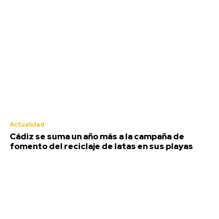
Agosto 7, 2026
Deportes
Actualidad
Cádiz se suma un año más a la campaña de
fomento del reciclaje de latas en sus playas
EEUU vuelve a atacar al Gobierno
español por la crisis de Ceuta