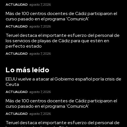
ACTUALIDAD
agosto 7, 2026
Más de 100 centros docentes de Cádiz participaron el
curso pasado en el programa ‘ComunicA’
ACTUALIDAD
agosto 7, 2026
Teruel destaca el importante esfuerzo del personal de
los servicios de playas de Cádiz para que estén en
perfecto estado
ACTUALIDAD
agosto 7, 2026
Actualidad
Más de 100 centros
Lo más leído
docentes de Cádiz
EEUU vuelve a atacar al Gobierno español por la crisis de
participaron el curso
Ceuta
pasado en el programa
ACTUALIDAD
agosto 7, 2026
‘ComunicA’
Más de 100 centros docentes de Cádiz participaron el
curso pasado en el programa ‘ComunicA’
ACTUALIDAD
agosto 7, 2026
Teruel destaca el importante esfuerzo del personal de