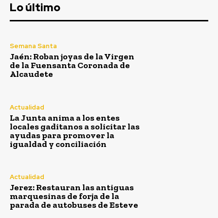
Lo último
Semana Santa
Jaén: Roban joyas de la Virgen
de la Fuensanta Coronada de
Alcaudete
Actualidad
La Junta anima a los entes
Semana Santa
locales gaditanos a solicitar las
ayudas para promover la
Jaén: Roban joyas de la
igualdad y conciliación
Virgen de la Fuensanta
Coronada de Alcaudete
Actualidad
Jerez: Restauran las antiguas
marquesinas de forja de la
parada de autobuses de Esteve