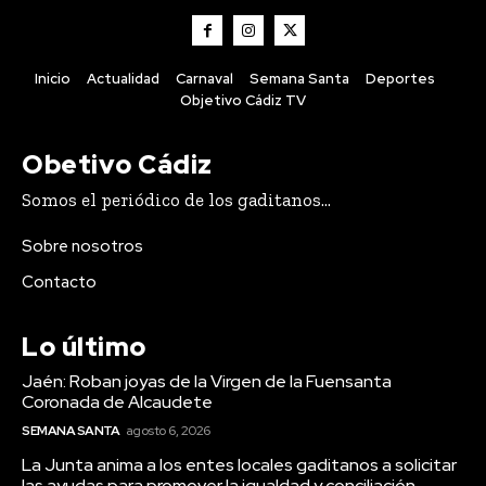
Inicio
Actualidad
Carnaval
Semana Santa
Deportes
Objetivo Cádiz TV
Obetivo Cádiz
Somos el periódico de los gaditanos...
Semana Santa
Jaén: Roban joyas de la Virgen de
Sobre nosotros
la Fuensanta Coronada de
Contacto
Alcaudete
Lo último
Jaén: Roban joyas de la Virgen de la Fuensanta
Coronada de Alcaudete
SEMANA SANTA
agosto 6, 2026
La Junta anima a los entes locales gaditanos a solicitar
las ayudas para promover la igualdad y conciliación