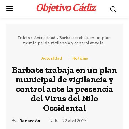
Objetivo Cádiz
.
Inicio
Actualidad
Barbate trabaja en un plan
municipal de vigilancia y control ante la...
Actualidad
Noticias
Barbate trabaja en un plan
Portada
LEER MÁS
municipal de vigilancia y
Deportes
control ante la presencia
El delantero brasileño
del Virus del Nilo
Vinícius renueva con
Occidental
el Real Madrid hasta
Date:
By:
Redacción
22 abril 2025