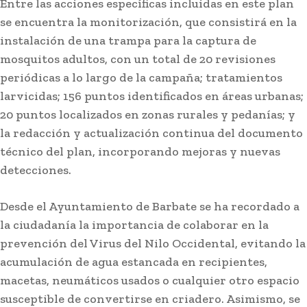
Entre las acciones específicas incluidas en este plan
se encuentra la monitorización, que consistirá en la
instalación de una trampa para la captura de
mosquitos adultos, con un total de 20 revisiones
periódicas a lo largo de la campaña; tratamientos
larvicidas; 156 puntos identificados en áreas urbanas;
20 puntos localizados en zonas rurales y pedanías; y
la redacción y actualización continua del documento
técnico del plan, incorporando mejoras y nuevas
detecciones.
Jaén: Roban joyas de la Virgen de
Desde el Ayuntamiento de Barbate se ha recordado a
la Fuensanta Coronada de
Alcaudete
la ciudadanía la importancia de colaborar en la
prevención del Virus del Nilo Occidental, evitando la
Redacción
-
Agosto 6, 2026
acumulación de agua estancada en recipientes,
La Cofradía de la Santísima Virgen de la Fuensanta Coronada
de Alcaudete (Jaén) ha denunciado el robo de...
macetas, neumáticos usados o cualquier otro espacio
susceptible de convertirse en criadero. Asimismo, se