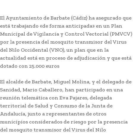
El Ayuntamiento de Barbate (Cádiz) ha asegurado que
está trabajando «de forma anticipada» en un Plan
Municipal de Vigilancia y Control Vectorial (PMVCV)
por la presencia del mosquito transmisor del Virus
del Nilo Occidental (VNO), un plan que en la
actualidad está en proceso de adjudicación y que está
Actualidad
dotado con 25.000 euros
Adela del Moral ya da nombre
a su colegio tras retirar el de
El alcalde de Barbate, Miguel Molina, y el delegado de
Juan Carlos Aragón por
Sanidad, Mario Caballero, han participado en una
sentencia de malos tratos
reunión telemática con Eva Pajares, delegada
territorial de Salud y Consumo de la Junta de
Andalucía, junto a representantes de otros
Lo más leído
municipios considerados de riesgo por la presencia
del mosquito transmisor del Virus del Nilo