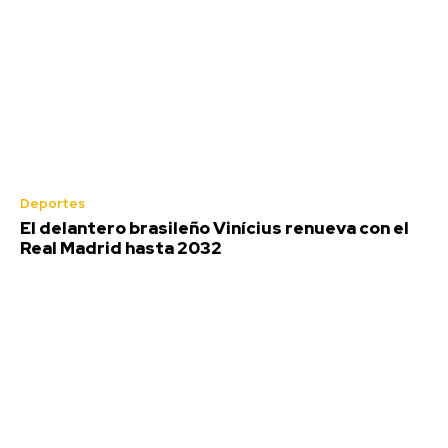
Semana Santa
Deportes
El delantero brasileño Vinícius renueva con el
Real Madrid hasta 2032
Jerez: Restauran las antiguas
marquesinas de forja de la parada de
autobuses de Esteve
Redacción
-
Agosto 6, 2026
El Ayuntamiento de Jerez de la Frontera (Cádiz), a través de la
Tenencia de Alcaldía de Servicios Públicos, está procediendo a la...