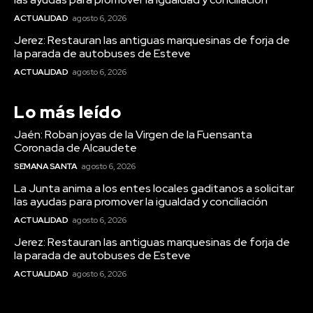
ACTUALIDAD
agosto 6, 2026
Jerez: Restauran las antiguas marquesinas de forja de
la parada de autobuses de Esteve
ACTUALIDAD
agosto 6, 2026
Actualidad
La Junta anima a los entes locales
Lo más leído
gaditanos a solicitar las ayudas
Jaén: Roban joyas de la Virgen de la Fuensanta
para promover la igualdad y
Coronada de Alcaudete
conciliación
SEMANA SANTA
agosto 6, 2026
La Junta anima a los entes locales gaditanos a solicitar
las ayudas para promover la igualdad y conciliación
ACTUALIDAD
agosto 6, 2026
Jerez: Restauran las antiguas marquesinas de forja de
la parada de autobuses de Esteve
ACTUALIDAD
agosto 6, 2026