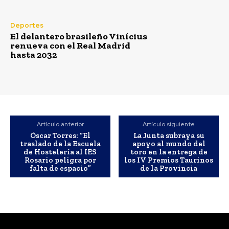
Deportes
El delantero brasileño Vinícius
renueva con el Real Madrid
hasta 2032
Actualidad
La Junta anima a los entes
locales gaditanos a
solicitar las ayudas para
Artículo anterior
Artículo siguiente
Óscar Torres: “El
La Junta subraya su
promover la igualdad y
traslado de la Escuela
apoyo al mundo del
conciliación
de Hostelería al IES
toro en la entrega de
Rosario peligra por
los IV Premios Taurinos
falta de espacio”
de la Provincia