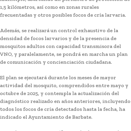
1,5 kilómetros, así como en zonas rurales
frecuentadas y otros posibles focos de cría larvaria.
Además, se realizará un control exhaustivo de la
densidad de focos larvarios y de la presencia de
Actualidad
mosquitos adultos con capacidad transmisora del
La Junta anima a los entes locales gaditanos a
VNO, y paralelamente, se pondrá en marcha un plan
solicitar las ayudas para promover la igualdad
y conciliación
de comunicación y concienciación ciudadana.
El plan se ejecutará durante los meses de mayor
Stay on top of what's going on
SUBSCRIBE
with our subscription deal!
actividad del mosquito, comprendidos entre mayo y
octubre de 2025, y contempla la actualización del
diagnóstico realizado en años anteriores, incluyendo
todos los focos de cría detectados hasta la fecha, ha
Actualidad
VIEW ALL
indicado el Ayuntamiento de Barbate.