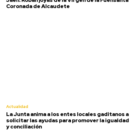
Jaén: Roban joyas de la Virgen de la Fuensanta
Coronada de Alcaudete
Agosto 6, 2026
Deportes
Actualidad
La Junta anima a los entes locales gaditanos a
solicitar las ayudas para promover la igualdad
y conciliación
Jaén: Roban joyas de la Virgen de la
Fuensanta Coronada de Alcaudete