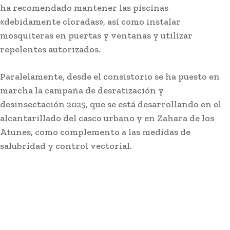
ha recomendado mantener las piscinas
«debidamente cloradas», así como instalar
mosquiteras en puertas y ventanas y utilizar
repelentes autorizados.
Paralelamente, desde el consistorio se ha puesto en
marcha la campaña de desratización y
desinsectación 2025, que se está desarrollando en el
alcantarillado del casco urbano y en Zahara de los
Atunes, como complemento a las medidas de
salubridad y control vectorial.
La Junta anima a los entes locales
gaditanos a solicitar las ayudas
para promover la igualdad y
conciliación
Redacción
-
Agosto 6, 2026
La Delegación Territorial de Empleo, Empresa y Trabajo
Autónomo y de Inteligencia Artificial, Desarrollo Digital y