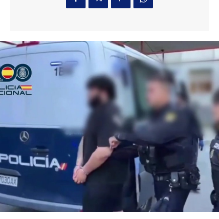
bloqueadas dos
salidas de emergencia
3 horas ago
Diputación destaca la «relevancia» del Foro
Académico Europeo organizado por la
Academia San Dionisio
Actualidad
1 hora ago
El sector del vino de Jerez apuesta por
productos «premium» para mejorar ventas
tras caer un 6% las exportaciones
Actualidad
2 horas ago
Javier Tebas, contra la FIFA: «Pedir perdón no
sustituye a rendir cuentas»
Deportes
3 horas ago