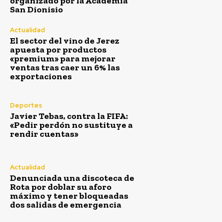
organizado por la Academia
Agosto 7, 2026
San Dionisio
El Ayuntamiento de San Roque alerta de posibles
restos de hidrocarburos en la playa de Puente
Actualidad
Mayorga
El sector del vino de Jerez
apuesta por productos
Agosto 7, 2026
«premium» para mejorar
ventas tras caer un 6% las
exportaciones
Semana Santa
Deportes
Javier Tebas, contra la FIFA:
«Pedir perdón no sustituye a
rendir cuentas»
Actualidad
Denunciada una discoteca de
Rota por doblar su aforo
máximo y tener bloqueadas
dos salidas de emergencia