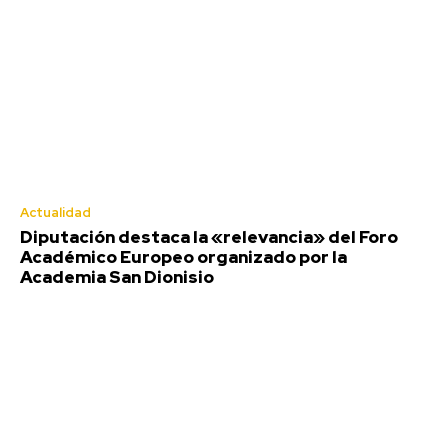
Actualidad
Diputación destaca la «relevancia» del Foro
Académico Europeo organizado por la
Academia San Dionisio
Diputación destaca la
«relevancia» del Foro Académico
Europeo organizado por la
Academia San Dionisio
Redacción
-
Agosto 7, 2026
La presidenta de la Diputación de Cádiz, Almudena Martínez,