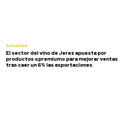
se ha reunido con la Junta de Gobierno de...
Actualidad
El sector del vino de Jerez apuesta por
productos «premium» para mejorar ventas
tras caer un 6% las exportaciones
El sector del vino de Jerez apuesta
por productos «premium» para
mejorar ventas tras caer un 6% las
exportaciones