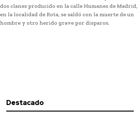
dos clanes producido en la calle Humanes de Madrid,
en la localidad de Rota, se saldó con la muerte de un
hombre y otro herido grave por disparos.
Actualidad
El sector del vino de Jerez apuesta por
productos «premium» para mejorar ventas
tras caer un 6% las exportaciones
Stay on top of what's going on
SUBSCRIBE
with our subscription deal!
Destacado
Actualidad
VIEW ALL