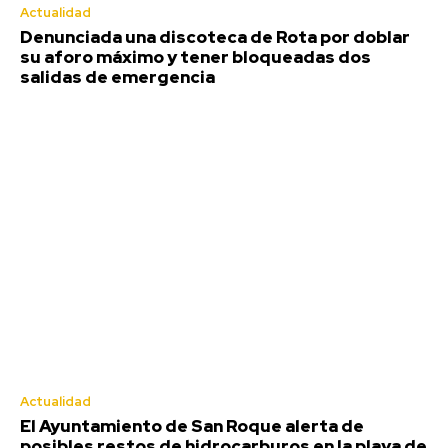
Coronada de Alcaudete
Actualidad
Denunciada una discoteca de Rota por doblar
Agosto 6, 2026
su aforo máximo y tener bloqueadas dos
La Junta anima a los entes locales gaditanos a
salidas de emergencia
solicitar las ayudas para promover la igualdad y
conciliación
Agosto 6, 2026
Deportes
Actualidad
El Ayuntamiento de San Roque alerta de
posibles restos de hidrocarburos en la playa de