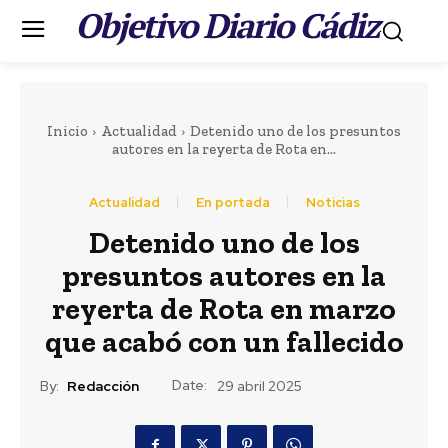
Objetivo Diario Cádiz
.
Inicio
Actualidad
Detenido uno de los presuntos
autores en la reyerta de Rota en...
Actualidad
En portada
Noticias
Portada
LEER MÁS
Detenido uno de los
presuntos autores en la
Actualidad
Denunciada una
reyerta de Rota en marzo
que acabó con un fallecido
discoteca de Rota por
doblar su aforo
Date:
By:
Redacción
29 abril 2025
máximo y tener