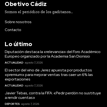
Obetivo Cádiz
Coronada de Alcaudete
Agosto 6, 2026
Somos el periódico de los gaditanos...
Sobre nosotros
Contacto
Carnaval
VIEW ALL
Lo último
Diputación destaca la «relevancia» del Foro Académico
Europeo organizado por la Academia San Dionisio
ACTUALIDAD
agosto 7, 2026
El sector del vino de Jerez apuesta por productos
«premium» para mejorar ventas tras caer un 6% las
exportaciones
ACTUALIDAD
agosto 7, 2026
Javier Tebas, contra la FIFA: «Pedir perdón no sustituye
Actualidad
a rendir cuentas»
Diputación destaca la
DEPORTES
agosto 7, 2026