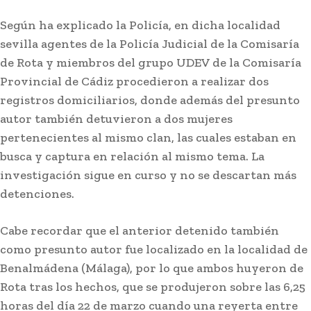
Según ha explicado la Policía, en dicha localidad
sevilla agentes de la Policía Judicial de la Comisaría
de Rota y miembros del grupo UDEV de la Comisaría
Provincial de Cádiz procedieron a realizar dos
registros domiciliarios, donde además del presunto
autor también detuvieron a dos mujeres
pertenecientes al mismo clan, las cuales estaban en
busca y captura en relación al mismo tema. La
investigación sigue en curso y no se descartan más
Actualidad
detenciones.
Diputación destaca la «relevancia» del Foro
Académico Europeo organizado por la
Academia San Dionisio
Cabe recordar que el anterior detenido también
como presunto autor fue localizado en la localidad de
Benalmádena (Málaga), por lo que ambos huyeron de
Rota tras los hechos, que se produjeron sobre las 6,25
horas del día 22 de marzo cuando una reyerta entre