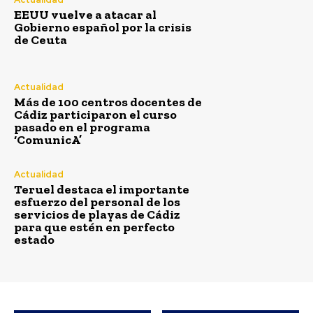
Semana Santa
EEUU vuelve a atacar al
Gobierno español por la crisis
de Ceuta
Actualidad
Más de 100 centros docentes de
Cádiz participaron el curso
pasado en el programa
‘ComunicA’
Actualidad
Teruel destaca el importante
esfuerzo del personal de los
servicios de playas de Cádiz
para que estén en perfecto
Más de 100 centros docentes de Cádiz
estado
participaron el curso pasado en el
programa ‘ComunicA’
Redacción
-
Agosto 7, 2026
Un total de 109 centros educativos públicos de la provincia de
Cádiz participaron en el programa 'ComunicA' durante el pasado