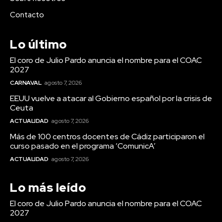
Contacto
Lo último
El coro de Julio Pardo anuncia el nombre para el COAC
2027
CARNAVAL
agosto 7, 2026
EEUU vuelve a atacar al Gobierno español por la crisis de
Ceuta
ACTUALIDAD
agosto 7, 2026
Más de 100 centros docentes de Cádiz participaron el
Carnaval
curso pasado en el programa ‘ComunicA’
ACTUALIDAD
agosto 7, 2026
El coro de Julio Pardo
anuncia el nombre para el
Lo más leído
COAC 2027
El coro de Julio Pardo anuncia el nombre para el COAC
2027