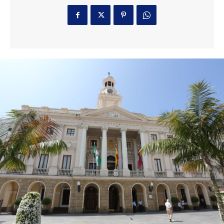
Cádiz para que estén
en perfecto estado
3 horas ago
El coro de Julio Pardo anuncia el nombre para el
COAC 2027
Carnaval
2 horas ago
EEUU vuelve a atacar al Gobierno español por la
crisis de Ceuta
Actualidad
3 horas ago
Más de 100 centros docentes de Cádiz
participaron el curso pasado en el programa
‘ComunicA’
Actualidad
3 horas ago