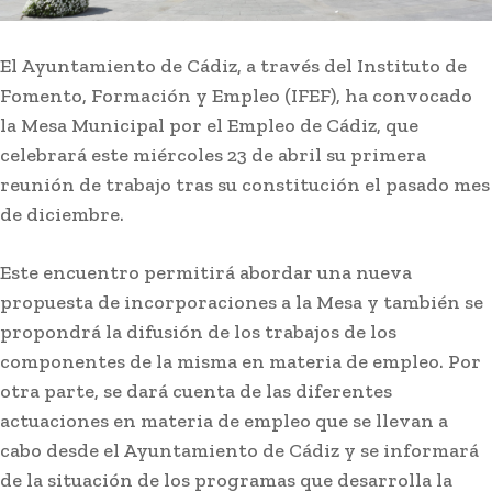
El Ayuntamiento de Cádiz, a través del Instituto de
Fomento, Formación y Empleo (IFEF), ha convocado
la Mesa Municipal por el Empleo de Cádiz, que
celebrará este miércoles 23 de abril su primera
reunión de trabajo tras su constitución el pasado mes
de diciembre.
Este encuentro permitirá abordar una nueva
Carnaval
propuesta de incorporaciones a la Mesa y también se
Selu García Cossío regresa al
propondrá la difusión de los trabajos de los
Teatro Pemán con ‘Universo
componentes de la misma en materia de empleo. Por
Cádi’
otra parte, se dará cuenta de las diferentes
actuaciones en materia de empleo que se llevan a
cabo desde el Ayuntamiento de Cádiz y se informará
Lo más leído
de la situación de los programas que desarrolla la