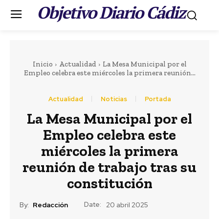
Objetivo Diario Cádiz
.
Inicio
Actualidad
La Mesa Municipal por el
Empleo celebra este miércoles la primera reunión...
Actualidad
Noticias
Portada
Portada
LEER MÁS
La Mesa Municipal por el
Empleo celebra este
Actualidad
Teruel destaca el
miércoles la primera
importante esfuerzo
reunión de trabajo tras su
constitución
del personal de los
servicios de playas de
Date:
By:
Redacción
20 abril 2025