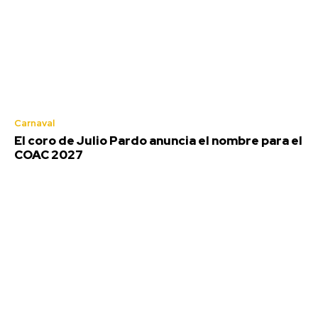
Carnaval
El coro de Julio Pardo anuncia el nombre para el
COAC 2027
El coro de Julio Pardo anuncia el
nombre para el COAC 2027
Redacción
-
Agosto 7, 2026
El Carnaval de Cádiz 2027 comienza a consolidar su cartel de
participantes, y una de las confirmaciones más...