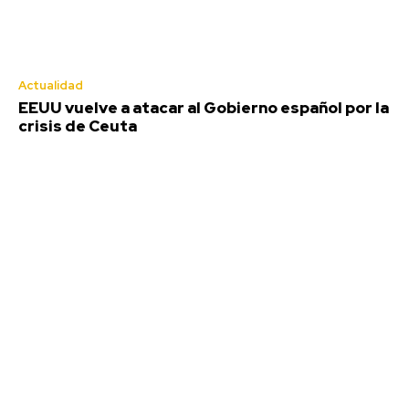
Actualidad
EEUU vuelve a atacar al Gobierno español por la
crisis de Ceuta
EEUU vuelve a atacar al Gobierno
español por la crisis de Ceuta
Redacción
-
Agosto 7, 2026
Estados Unidos ha vuelto a cargar contra el Gobierno de
España a cuenta de la crisis migratoria en...
Más de 100 centros docentes de Cádiz
participaron el curso pasado en el programa