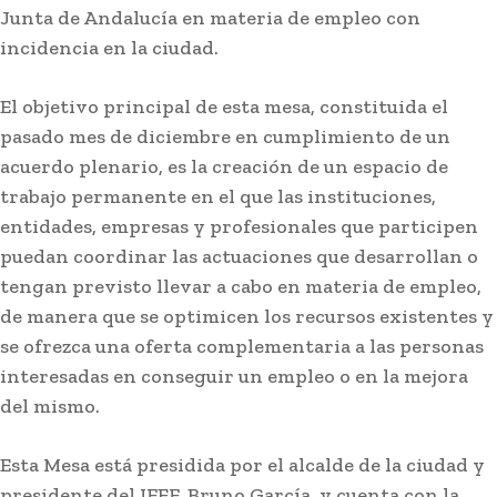
Junta de Andalucía en materia de empleo con
incidencia en la ciudad.
El objetivo principal de esta mesa, constituida el
pasado mes de diciembre en cumplimiento de un
acuerdo plenario, es la creación de un espacio de
trabajo permanente en el que las instituciones,
entidades, empresas y profesionales que participen
puedan coordinar las actuaciones que desarrollan o
tengan previsto llevar a cabo en materia de empleo,
Carnaval
de manera que se optimicen los recursos existentes y
El coro de Julio Pardo anuncia el nombre para el
COAC 2027
se ofrezca una oferta complementaria a las personas
interesadas en conseguir un empleo o en la mejora
del mismo.
Esta Mesa está presidida por el alcalde de la ciudad y
presidente del IFEF, Bruno García, y cuenta con la