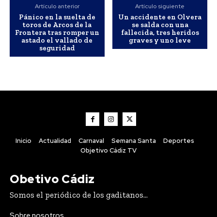
Artículo anterior
Artículo siguiente
curso escolar...
Pánico en la suelta de
Un accidente en Olvera
toros de Arcos de la
se salda con una
Teruel destaca el importante esfuerzo del personal
Frontera tras romper un
fallecida, tres heridos
de los servicios de playas de Cádiz para que estén en
astado el vallado de
graves y uno leve
perfecto estado
seguridad
Agosto 7, 2026
Cádiz se suma un año más a la campaña de fomento del
reciclaje de latas en sus playas
Agosto 7, 2026
La bailaora Belén López presenta ‘Tiempos’ en el
Festival Patrimonio Flamenco
Agosto 7, 2026
El Ayuntamiento de Cádiz aprueba el proyecto para 35
Inicio
Actualidad
Carnaval
Semana Santa
Deportes
nuevas viviendas de alquiler social en Puntales
Objetivo Cádiz TV
Agosto 7, 2026
Obetivo Cádiz
Somos el periódico de los gaditanos...
Carnaval
VIEW ALL
Sobre nosotros