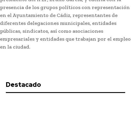
presencia de los grupos políticos con representación
en el Ayuntamiento de Cádiz, representantes de
diferentes delegaciones municipales, entidades
públicas, sindicatos, así como asociaciones
empresariales y entidades que trabajan por el empleo
en la ciudad.
Actualidad
EEUU vuelve a atacar al Gobierno español por la
crisis de Ceuta
Stay on top of what's going on
SUBSCRIBE
Destacado
with our subscription deal!
Actualidad
VIEW ALL