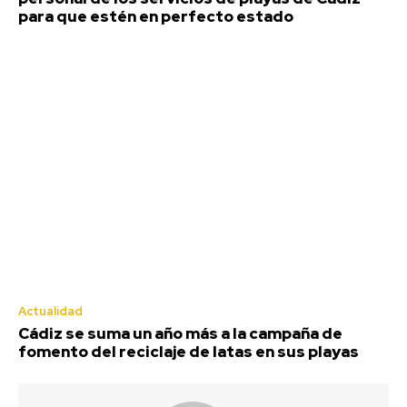
Agosto 7, 2026
para que estén en perfecto estado
Deportes
Actualidad
Cádiz se suma un año más a la campaña de
fomento del reciclaje de latas en sus playas
El coro de Julio Pardo anuncia el
nombre para el COAC 2027