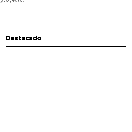
proyecto.
Destacado
Almonte habilitará un espacio en
la Venida de la Virgen del Rocío
para las personas mayores y con
discapacidad
Redacción
-
Agosto 6, 2026
Con motivo del traslado de la Virgen del Rocío desde su
aldea hasta Almonte (Huelva), una tradición que...