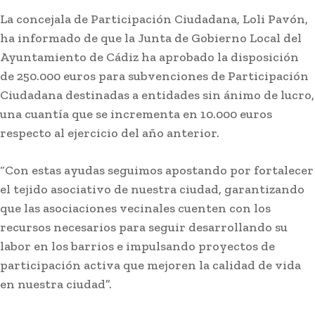
La concejala de Participación Ciudadana, Loli Pavón,
ha informado de que la Junta de Gobierno Local del
Ayuntamiento de Cádiz ha aprobado la disposición
de 250.000 euros para subvenciones de Participación
Ciudadana destinadas a entidades sin ánimo de lucro,
una cuantía que se incrementa en 10.000 euros
respecto al ejercicio del año anterior.
“Con estas ayudas seguimos apostando por fortalecer
Actualidad
el tejido asociativo de nuestra ciudad, garantizando
Confirmado un nuevo caso de
que las asociaciones vecinales cuenten con los
fiebre del Nilo occidental en
recursos necesarios para seguir desarrollando su
Andalucía
labor en los barrios e impulsando proyectos de
participación activa que mejoren la calidad de vida
en nuestra ciudad”.
Lo más leído