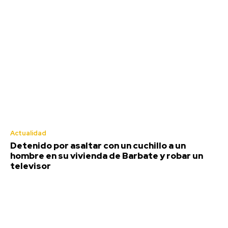
El Cádiz CF muestra su mejor versión y vence 2-0
al Granada en pretemporada
Agosto 5, 2026
Deportes
Actualidad
Detenido por asaltar con un cuchillo a un
hombre en su vivienda de Barbate y robar un
televisor