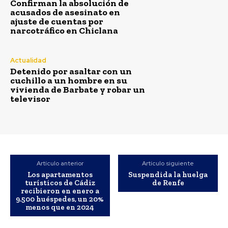
Confirman la absolución de
El Tribunal Superior de Justicia de Andalucía (TSJA) ha
acusados de asesinato en
desestimando íntegramente los recursos formulados por el
ajuste de cuentas por
Ministerio Fiscal y por la acusación...
narcotráfico en Chiclana
Detenido por asaltar con un cuchillo a un hombre en su
vivienda de Barbate y robar un televisor
Actualidad
Agosto 6, 2026
Detenido por asaltar con un
cuchillo a un hombre en su
Habilitado un colegio en Ceuta para atender a mas de
vivienda de Barbate y robar un
un centenar de menores migrantes
televisor
Agosto 6, 2026
Controlado el incendio forestal en San Roque
Agosto 6, 2026
José Manuel Soto ataca a Pedro Sánchez: «Es una
pesadilla interminable que este país no se merece»
Artículo anterior
Artículo siguiente
Agosto 5, 2026
Los apartamentos
Suspendida la huelga
turísticos de Cádiz
de Renfe
recibieron en enero a
9.500 huéspedes, un 20%
menos que en 2024