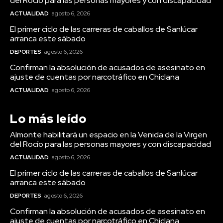
del Rocío para las personas mayores y con discapacidad
ACTUALIDAD
agosto 6, 2026
El primer ciclo de las carreras de caballos de Sanlúcar
arranca este sábado
DEPORTES
agosto 6, 2026
Confirman la absolución de acusados de asesinato en
ajuste de cuentas por narcotráfico en Chiclana
ACTUALIDAD
agosto 6, 2026
Lo más leído
Deportes
Almonte habilitará un espacio en la Venida de la Virgen
del Rocío para las personas mayores y con discapacidad
El primer ciclo de las
ACTUALIDAD
agosto 6, 2026
carreras de caballos de
El primer ciclo de las carreras de caballos de Sanlúcar
Sanlúcar arranca este
arranca este sábado
sábado
DEPORTES
agosto 6, 2026
Confirman la absolución de acusados de asesinato en
ajuste de cuentas por narcotráfico en Chiclana