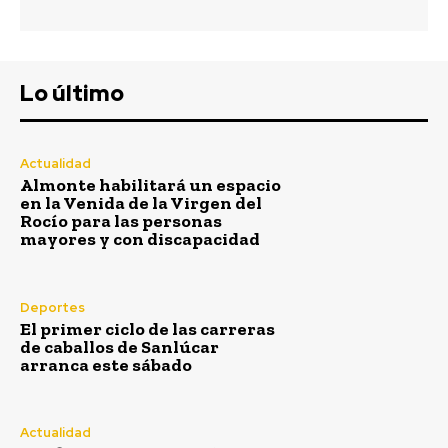
Semana Santa
Lo último
Actualidad
Almonte habilitará un espacio
en la Venida de la Virgen del
Rocío para las personas
mayores y con discapacidad
Deportes
El primer ciclo de las carreras
de caballos de Sanlúcar
arranca este sábado
Confirman la absolución de acusados de
asesinato en ajuste de cuentas por
narcotráfico en Chiclana
Actualidad
Redacción
-
Agosto 6, 2026