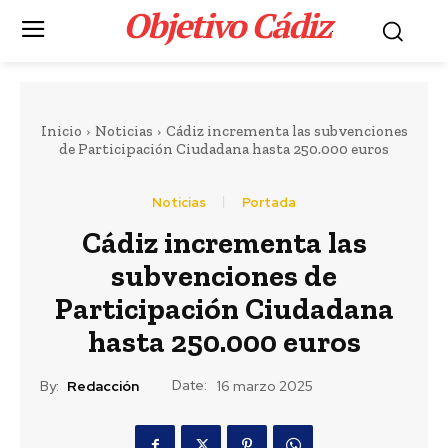
Objetivo Cádiz
.
Inicio
Noticias
Cádiz incrementa las subvenciones
de Participación Ciudadana hasta 250.000 euros
Noticias
Portada
Portada
Cádiz incrementa las
LEER MÁS
subvenciones de
Actualidad
Detenido por asaltar
Participación Ciudadana
hasta 250.000 euros
con un cuchillo a un
hombre en su
Date:
By:
Redacción
16 marzo 2025
vivienda de Barbate y