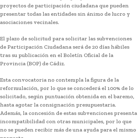
proyectos de participación ciudadana que pueden
presentar todas las entidades sin ánimo de lucro y
asociaciones vecinales.
El plazo de solicitud para solicitar las subvenciones
de Participación Ciudadana será de 20 días hábiles
Deportes
tras su publicación en el Boletín Oficial de la
El primer ciclo de las carreras de caballos de
Provincia (BOP) de Cádiz.
Sanlúcar arranca este sábado
Esta convocatoria no contempla la figura de la
Stay on top of what's going on
reformulación, por lo que se concederá el 100% de lo
SUBSCRIBE
with our subscription deal!
solicitado, según puntuación obtenida en el baremo,
hasta agotar la consignación presupuestaria.
Además, la concesión de estas subvenciones presenta
Actualidad
incompatibilidad con otras municipales, por lo que
VIEW ALL
no se pueden recibir más de una ayuda para el mismo