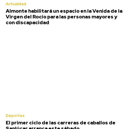
Actualidad
Almonte habilitará un espacio en la Venida de la
Virgen del Rocío para las personas mayores y
con discapacidad
El primer ciclo de las carreras de
caballos de Sanlúcar arranca este
sábado
Deportes
Redacción
-
Agosto 6, 2026
El primer ciclo de las carreras de caballos de
La 181 edición de las carreras de caballos de Sanlúcar de
Sanlúcar arranca este sábado