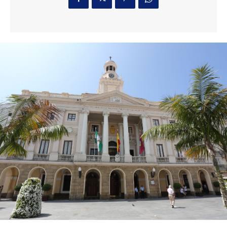
robar un televisor
5 horas ago
Almonte habilitará un espacio en la Venida de la
Virgen del Rocío para las personas mayores y
con discapacidad
Actualidad
47 minutos ago
El primer ciclo de las carreras de caballos de
Sanlúcar arranca este sábado
Deportes
1 hora ago
Confirman la absolución de acusados de
asesinato en ajuste de cuentas por
narcotráfico en Chiclana
Actualidad
2 horas ago