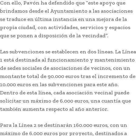
Con ello, Pavón ha defendido que “este apoyo que
brindamos desde el Ayuntamiento a las asociaciones
se traduce en última instancia en una mejora de la
propia ciudad, con actividades, servicios y espacios
que se ponen a disposición de la vecindad”.
Las subvenciones se establecen en dos líneas. La Línea
1 está destinada al funcionamiento y mantenimiento
de sedes sociales de asociaciones de vecinos, con un
montante total de 90.000 euros tras el incremento de
Actualidad
Almonte habilitará un espacio en la Venida de la
10.000 euros en las subvenciones para este año.
Virgen del Rocío para las personas mayores y
Dentro de esta línea, cada asociación vecinal puede
con discapacidad
solicitar un máximo de 6.000 euros, una cuantía que
también aumenta respecto al año anterior.
Para la Línea 2 se destinarán 160.000 euros, con un
máximo de 6.000 euros por proyecto, destinados a