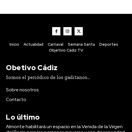
Carnaval
VIEW ALL
Inicio
Actualidad
Carnaval
Semana Santa
Deportes
Objetivo Cádiz TV
Obetivo Cádiz
Somos el periódico de los gaditanos...
Actualidad
Sobre nosotros
Almonte habilitará un
espacio en la Venida de la
Contacto
Virgen del Rocío para las
personas mayores y con
Lo último
discapacidad
Almonte habilitará un espacio en la Venida de la Virgen