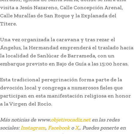
Lo más leído
visita a Jesús Nazareno, Calle Concepción Arenal,
Calle Murallas de San Roque y la Explanada del
Títere.
Una vez organizada la caravana y tras rezar el
Ángelus, la Hermandad emprenderá el traslado hacia
la localidad de Sanlúcar de Barrameda, con un
embarque previsto en Bajo de Guía a las 15:00 horas.
Esta tradicional peregrinación forma parte de la
devoción local y congrega a numerosos fieles que
Actualidad
participan en esta manifestación religiosa en honor
José Manuel Soto ataca a Pedro Sánchez: «Es
a la Virgen del Rocío.
una pesadilla interminable que este país no se
merece»
Más noticias de www.
objetivocadiz,net
en las redes
sociales:
Instagram
,
Facebook
o
X
,. Puedes ponerte en