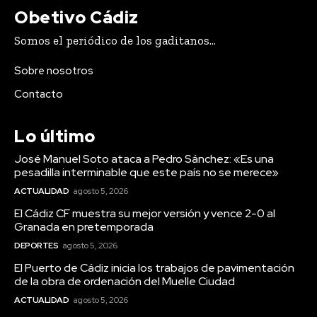
Obetivo Cádiz
Somos el periódico de los gaditanos...
El Puerto de Cádiz inicia los trabajos de
pavimentación de la obra de
Sobre nosotros
ordenación del Muelle Ciudad
Contacto
Redacción
-
Agosto 5, 2026
La Autoridad Portuaria de la Bahía de Cádiz (APBC) ha iniciado
una nueva fase de ejecución de la obra de ordenación del...
Lo último
Marruecos procesa a 86 personas tras la crisis
José Manuel Soto ataca a Pedro Sánchez: «Es una
migratoria en Ceuta y España debate reparto de
pesadilla interminable que este país no se merece»
menores extranjeros
Agosto 5, 2026
ACTUALIDAD
agosto 5, 2026
El Cádiz CF muestra su mejor versión y vence 2-0 al
Muere un hombre tras salirse de la vía con su vehículo
a la altura de Jerez
Granada en pretemporada
Agosto 5, 2026
DEPORTES
agosto 5, 2026
Adela del Moral ya da nombre a su colegio tras retirar
El Puerto de Cádiz inicia los trabajos de pavimentación
el de Juan Carlos Aragón por sentencia de malos
de la obra de ordenación del Muelle Ciudad
tratos
ACTUALIDAD
agosto 5, 2026
Agosto 5, 2026