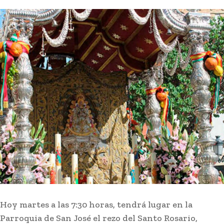
debate reparto de
menores extranjeros
5 horas ago
José Manuel Soto ataca a Pedro Sánchez: «Es
una pesadilla interminable que este país no se
merece»
Actualidad
4 horas ago
El Cádiz CF muestra su mejor versión y vence 2-
0 al Granada en pretemporada
Deportes
5 horas ago
El Puerto de Cádiz inicia los trabajos de
pavimentación de la obra de ordenación del
Muelle Ciudad
Actualidad
5 horas ago
Hoy martes a las 7:30 horas, tendrá lugar en la
Parroquia de San José el rezo del Santo Rosario,