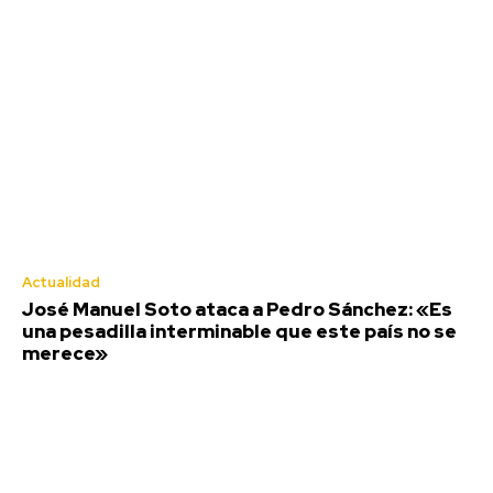
Actualidad
VIEW ALL
Actualidad
José Manuel Soto ataca a Pedro Sánchez: «Es
una pesadilla interminable que este país no se
merece»
José Manuel Soto ataca a Pedro
Sánchez: «Es una pesadilla
interminable que este país no se
merece»