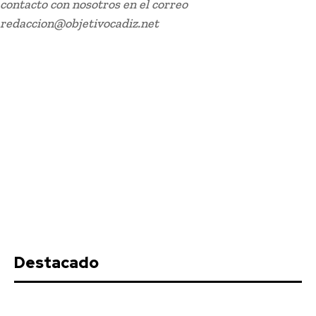
contacto con nosotros en el correo
redaccion@objetivocadiz.net
Deportes
El Cádiz CF muestra su mejor versión y vence 2-
0 al Granada en pretemporada
Stay on top of what's going on
SUBSCRIBE
with our subscription deal!
Destacado