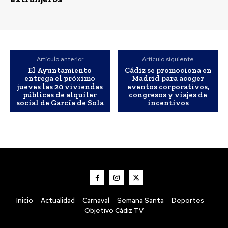
Artículo anterior
Artículo siguiente
El Ayuntamiento
Cádiz se promociona en
entrega el próximo
Madrid para acoger
jueves las 20 viviendas
eventos corporativos,
Semana Santa
públicas de alquiler
congresos y viajes de
social de García de Sola
incentivos
Inicio
Actualidad
Carnaval
Semana Santa
Deportes
Objetivo Cádiz TV