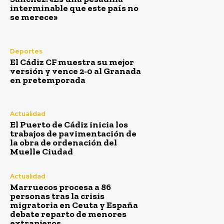
Marruecos procesa a 86 personas tras la crisis
interminable que este país no
migratoria en Ceuta y España debate reparto de
se merece»
menores extranjeros
Agosto 5, 2026
Muere un hombre tras salirse de la vía con su vehículo
Deportes
a la altura de Jerez
El Cádiz CF muestra su mejor
Agosto 5, 2026
versión y vence 2-0 al Granada
en pretemporada
Actualidad
El Puerto de Cádiz inicia los
trabajos de pavimentación de
la obra de ordenación del
Muelle Ciudad
Actualidad
Marruecos procesa a 86
personas tras la crisis
migratoria en Ceuta y España
debate reparto de menores
extranjeros