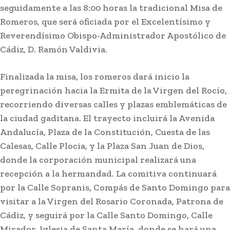
seguidamente a las 8:00 horas la tradicional Misa de
Romeros, que será oficiada por el Excelentísimo y
Reverendísimo Obispo-Administrador Apostólico de
Cádiz, D. Ramón Valdivia.
Finalizada la misa, los romeros dará inicio la
peregrinación hacia la Ermita de la Virgen del Rocío,
recorriendo diversas calles y plazas emblemáticas de
la ciudad gaditana. El trayecto incluirá la Avenida
Andalucía, Plaza de la Constitución, Cuesta de las
Calesas, Calle Plocia, y la Plaza San Juan de Dios,
Semana Santa
donde la corporación municipal realizará una
Ceuta confirma la procesión
recepción a la hermandad. La comitiva continuará
de la Virgen de África tras la
por la Calle Sopranis, Compás de Santo Domingo para
suspensión de la Feria de
visitar a la Virgen del Rosario Coronada, Patrona de
Agosto
Cádiz, y seguirá por la Calle Santo Domingo, Calle
Mirador, Iglesia de Santa María, donde se hará una