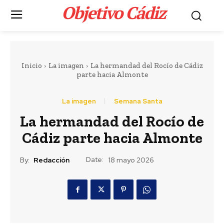
Objetivo Cádiz
.
Inicio
La imagen
La hermandad del Rocío de Cádiz
parte hacia Almonte
La imagen
Semana Santa
Portada
LEER MÁS
La hermandad del Rocío de
Cádiz parte hacia Almonte
Actualidad
Marruecos procesa a
Date:
By:
Redacción
18 mayo 2026
86 personas tras la
crisis migratoria en
Ceuta y España