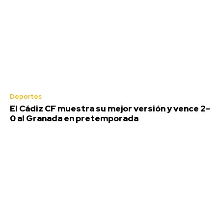
Redacción
-
Agosto 5, 2026
La semana pasada aproximadamente 60.000 personas
cruzaron la frontera de España con Marruecos y entraron en
Ceuta de...
Deportes
El Cádiz CF muestra su mejor versión y vence 2-
0 al Granada en pretemporada
El Cádiz CF muestra su mejor
versión y vence 2-0 al Granada en