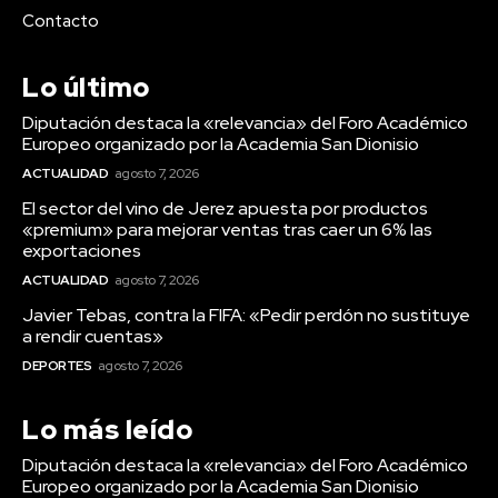
«premium» para mejorar
Contacto
ventas tras caer un 6% las
Lo último
exportaciones
Diputación destaca la «relevancia» del Foro Académico
Europeo organizado por la Academia San Dionisio
ACTUALIDAD
agosto 7, 2026
El sector del vino de Jerez apuesta por productos
«premium» para mejorar ventas tras caer un 6% las
exportaciones
ACTUALIDAD
agosto 7, 2026
Javier Tebas, contra la FIFA: «Pedir perdón no sustituye
a rendir cuentas»
DEPORTES
agosto 7, 2026
Lo más leído
Actualidad
Diputación destaca la «relevancia» del Foro Académico
Diputación destaca la
Europeo organizado por la Academia San Dionisio