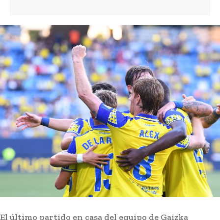
máximo y tener
bloqueadas dos
salidas de emergencia
3 horas ago
Diputación destaca la «relevancia» del Foro
Académico Europeo organizado por la
Academia San Dionisio
Actualidad
1 hora ago
El sector del vino de Jerez apuesta por
productos «premium» para mejorar ventas
tras caer un 6% las exportaciones
Actualidad
1 hora ago
Javier Tebas, contra la FIFA: «Pedir perdón no
sustituye a rendir cuentas»
Deportes
3 horas ago
El último partido en casa del equipo de Gaizka