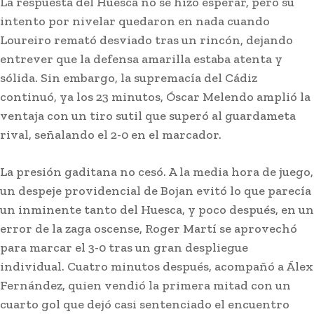
La respuesta del Huesca no se hizo esperar, pero su
intento por nivelar quedaron en nada cuando
Loureiro remató desviado tras un rincón, dejando
entrever que la defensa amarilla estaba atenta y
sólida. Sin embargo, la supremacía del Cádiz
continuó, ya los 23 minutos, Óscar Melendo amplió la
ventaja con un tiro sutil que superó al guardameta
rival, señalando el 2-0 en el marcador.
La presión gaditana no cesó. A la media hora de juego,
un despeje providencial de Bojan evitó lo que parecía
Actualidad
un inminente tanto del Huesca, y poco después, en un
Diputación destaca la «relevancia» del Foro
Académico Europeo organizado por la
error de la zaga oscense, Roger Martí se aprovechó
Academia San Dionisio
para marcar el 3-0 tras un gran despliegue
individual. Cuatro minutos después, acompañó a Álex
Fernández, quien vendió la primera mitad con un
cuarto gol que dejó casi sentenciado el encuentro