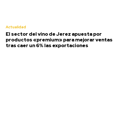
Jaén: Roban joyas de la Virgen de la Fuensanta
Coronada de Alcaudete
Agosto 6, 2026
La Junta anima a los entes locales gaditanos a
Actualidad
solicitar las ayudas para promover la igualdad y
El sector del vino de Jerez apuesta por
conciliación
productos «premium» para mejorar ventas
Agosto 6, 2026
tras caer un 6% las exportaciones
Deportes