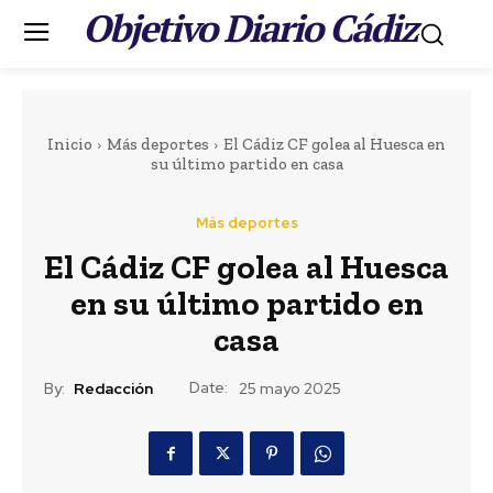
Objetivo Diario Cádiz
.
Inicio
Más deportes
El Cádiz CF golea al Huesca en
su último partido en casa
Más deportes
El Cádiz CF golea al Huesca
Portada
LEER MÁS
en su último partido en
Actualidad
casa
Denunciada una
Date:
By:
Redacción
25 mayo 2025
discoteca de Rota por
doblar su aforo