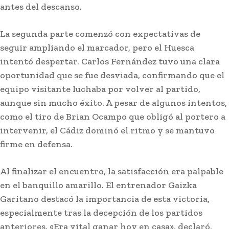
antes del descanso.
La segunda parte comenzó con expectativas de
seguir ampliando el marcador, pero el Huesca
intentó despertar. Carlos Fernández tuvo una clara
oportunidad que se fue desviada, confirmando que el
equipo visitante luchaba por volver al partido,
aunque sin mucho éxito. A pesar de algunos intentos,
Actualidad
El sector del vino de Jerez apuesta por
como el tiro de Brian Ocampo que obligó al portero a
productos «premium» para mejorar ventas
intervenir, el Cádiz dominó el ritmo y se mantuvo
tras caer un 6% las exportaciones
firme en defensa.
Stay on top of what's going on
Al finalizar el encuentro, la satisfacción era palpable
SUBSCRIBE
with our subscription deal!
en el banquillo amarillo. El entrenador Gaizka
Garitano destacó la importancia de esta victoria,
especialmente tras la decepción de los partidos
Actualidad
anteriores. «Era vital ganar hoy en casa», declaró,
VIEW ALL