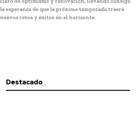
claro de optimismo y renovación, llevando consigo
La presidenta de la Diputación de Cádiz, Almudena Martínez,
la esperanza de que la próxima temporada traerá
se ha reunido con la Junta de Gobierno de...
nuevos retos y éxitos en el horizonte.
Destacado
El sector del vino de Jerez apuesta
por productos «premium» para
mejorar ventas tras caer un 6% las
exportaciones