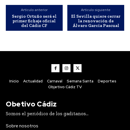
Diputación destaca la
«relevancia» del Foro
Artículo anterior
Artículo siguiente
Sergio Ortuño será el
El Sevilla quiere cerrar
Académico Europeo
primer fichaje oficial
la renovación de
organizado por la
del Cádiz CF
Álvaro García Pascual
Academia San Dionisio
Inicio
Actualidad
Carnaval
Semana Santa
Deportes
Objetivo Cádiz TV
Obetivo Cádiz
Actualidad
Somos el periódico de los gaditanos...
El sector del vino de Jerez
Sobre nosotros
apuesta por productos