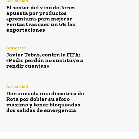
Actualidad
Jaén: Roban joyas de la Virgen de la Fuensanta
El sector del vino de Jerez
Coronada de Alcaudete
apuesta por productos
«premium» para mejorar
Agosto 6, 2026
ventas tras caer un 6% las
exportaciones
Deportes
Carnaval
VIEW ALL
Javier Tebas, contra la FIFA:
«Pedir perdón no sustituye a
rendir cuentas»
Actualidad
Denunciada una discoteca de
Rota por doblar su aforo
máximo y tener bloqueadas
dos salidas de emergencia
Actualidad