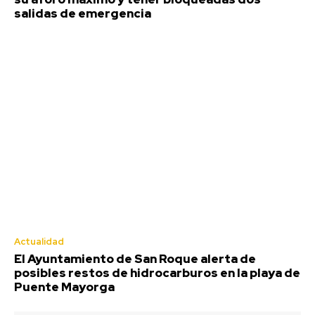
emergencia
salidas de emergencia
Agosto 7, 2026
El Ayuntamiento de San Roque alerta de posibles
restos de hidrocarburos en la playa de Puente
Mayorga
Agosto 7, 2026
Semana Santa
Actualidad
El Ayuntamiento de San Roque alerta de
posibles restos de hidrocarburos en la playa de
Puente Mayorga