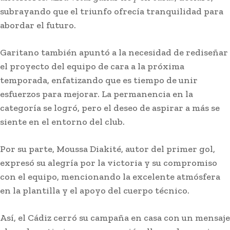
subrayando que el triunfo ofrecía tranquilidad para
abordar el futuro.
Garitano también apuntó a la necesidad de rediseñar
el proyecto del equipo de cara a la próxima
temporada, enfatizando que es tiempo de unir
esfuerzos para mejorar. La permanencia en la
categoría se logró, pero el deseo de aspirar a más se
siente en el entorno del club.
Por su parte, Moussa Diakité, autor del primer gol,
expresó su alegría por la victoria y su compromiso
Diputación destaca la
con el equipo, mencionando la excelente atmósfera
«relevancia» del Foro Académico
en la plantilla y el apoyo del cuerpo técnico.
Europeo organizado por la
Academia San Dionisio
Así, el Cádiz cerró su campaña en casa con un mensaje
Redacción
-
Agosto 7, 2026