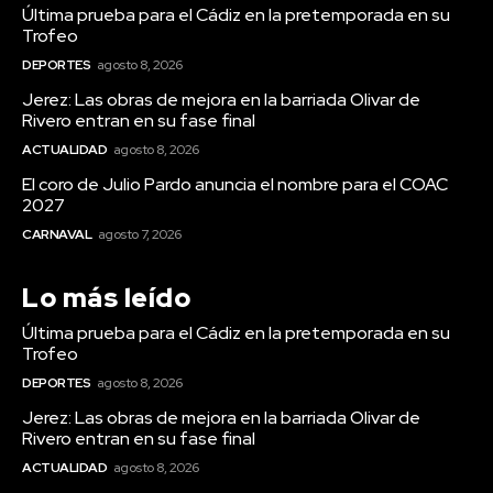
Última prueba para el Cádiz en la pretemporada en su
Trofeo
DEPORTES
agosto 8, 2026
Jerez: Las obras de mejora en la barriada Olivar de
Rivero entran en su fase final
ACTUALIDAD
agosto 8, 2026
El coro de Julio Pardo anuncia el nombre para el COAC
Deportes
2027
Última prueba para el
CARNAVAL
agosto 7, 2026
Cádiz en la pretemporada
en su Trofeo
Lo más leído
Última prueba para el Cádiz en la pretemporada en su
Trofeo
DEPORTES
agosto 8, 2026
Jerez: Las obras de mejora en la barriada Olivar de
Rivero entran en su fase final
ACTUALIDAD
agosto 8, 2026