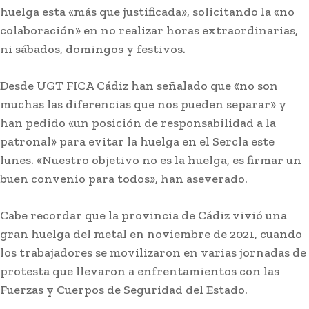
huelga esta «más que justificada», solicitando la «no
colaboración» en no realizar horas extraordinarias,
Actualidad
ni sábados, domingos y festivos.
Jerez: Las obras de mejora en la barriada Olivar
de Rivero entran en su fase final
Desde UGT FICA Cádiz han señalado que «no son
muchas las diferencias que nos pueden separar» y
Stay on top of what's going on
han pedido «un posición de responsabilidad a la
SUBSCRIBE
with our subscription deal!
patronal» para evitar la huelga en el Sercla este
lunes. «Nuestro objetivo no es la huelga, es firmar un
buen convenio para todos», han aseverado.
Actualidad
VIEW ALL
Cabe recordar que la provincia de Cádiz vivió una
gran huelga del metal en noviembre de 2021, cuando
los trabajadores se movilizaron en varias jornadas de
protesta que llevaron a enfrentamientos con las
Fuerzas y Cuerpos de Seguridad del Estado.