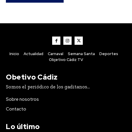
Agosto 7, 2026
Teruel destaca el importante esfuerzo del personal
de los servicios de playas de Cádiz para que estén en
perfecto estado
Agosto 7, 2026
Cádiz se suma un año más a la campaña de fomento del
reciclaje de latas en sus playas
Agosto 7, 2026
Inicio
Actualidad
Carnaval
Semana Santa
Deportes
Objetivo Cádiz TV
Obetivo Cádiz
Somos el periódico de los gaditanos...
Carnaval
VIEW ALL
Sobre nosotros
Contacto
Lo último