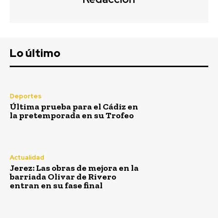
Lo último
Deportes
Última prueba para el Cádiz en
la pretemporada en su Trofeo
Semana Santa
Actualidad
Jerez: Las obras de mejora en la
barriada Olivar de Rivero
entran en su fase final