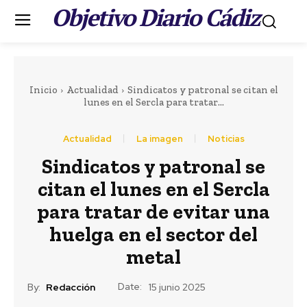
Objetivo Diario Cádiz
.
Inicio
Actualidad
Sindicatos y patronal se citan el
lunes en el Sercla para tratar...
Actualidad
La imagen
Noticias
Portada
Sindicatos y patronal se
LEER MÁS
citan el lunes en el Sercla
Actualidad
para tratar de evitar una
EEUU vuelve a atacar
huelga en el sector del
al Gobierno español
metal
por la crisis de Ceuta
Date:
By:
Redacción
15 junio 2025
22 horas ago