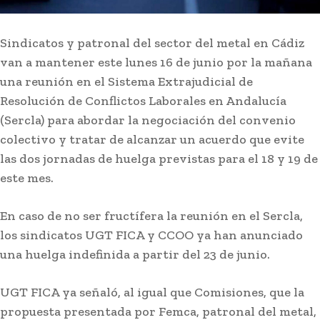
Sindicatos y patronal del sector del metal en Cádiz
van a mantener este lunes 16 de junio por la mañana
una reunión en el Sistema Extrajudicial de
Actualidad
Resolución de Conflictos Laborales en Andalucía
Pesar por la muerte del
(Sercla) para abordar la negociación del convenio
empresario hotelero Jan de
colectivo y tratar de alcanzar un acuerdo que evite
Clerck, figura clave del
las dos jornadas de huelga previstas para el 18 y 19 de
turismo en la provincia
este mes.
En caso de no ser fructífera la reunión en el Sercla,
Lo más leído
los sindicatos UGT FICA y CCOO ya han anunciado
una huelga indefinida a partir del 23 de junio.
UGT FICA ya señaló, al igual que Comisiones, que la
propuesta presentada por Femca, patronal del metal,