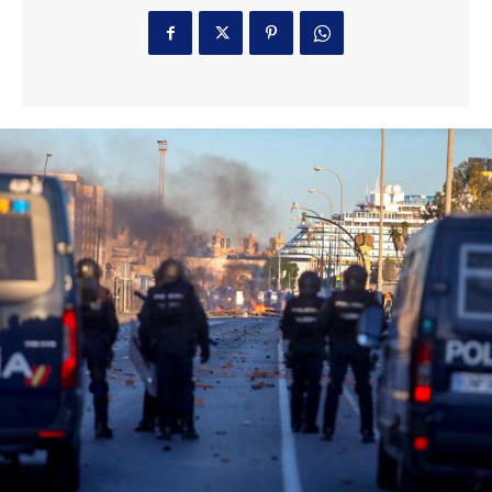
Última prueba para el Cádiz en la
pretemporada en su Trofeo
Deportes
5 horas ago
Jerez: Las obras de mejora en la barriada Olivar
de Rivero entran en su fase final
Actualidad
5 horas ago
El coro de Julio Pardo anuncia el nombre para el
COAC 2027
Carnaval
20 horas ago