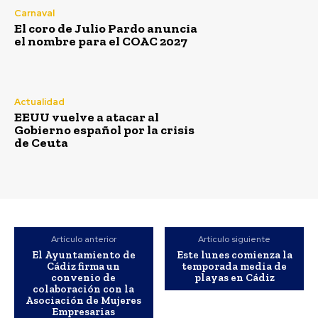
Carnaval
El coro de Julio Pardo anuncia
el nombre para el COAC 2027
Actualidad
EEUU vuelve a atacar al
Gobierno español por la crisis
El coro de Julio Pardo anuncia el
de Ceuta
nombre para el COAC 2027
Redacción
-
Agosto 7, 2026
El Carnaval de Cádiz 2027 comienza a consolidar su cartel de
participantes, y una de las confirmaciones más destacadas es la
del...
Artículo anterior
Artículo siguiente
EEUU vuelve a atacar al Gobierno español por la crisis
El Ayuntamiento de
Este lunes comienza la
de Ceuta
Cádiz firma un
temporada media de
Agosto 7, 2026
convenio de
playas en Cádiz
colaboración con la
Más de 100 centros docentes de Cádiz participaron el
Asociación de Mujeres
curso pasado en el programa ‘ComunicA’
Empresarias