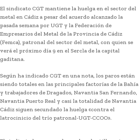
El sindicato CGT mantiene la huelga en el sector del
metal en Cádiz a pesar del acuerdo alcanzado la
pasada semana por UGT y la Federación de
Empresarios del Metal de la Provincia de Cádiz
(Femca), patronal del sector del metal, con quien se
verá el próximo día 9 en el Sercla de la capital
gaditana.
Según ha indicado CGT en una nota, los paros están
siendo totales en las principales factorías de la Bahía
Carnaval
y trabajadores de Dragados, Navantia San Fernando,
Selu García Cossío regresa al
Navantia Puerto Real y casi la totalidad de Navantia
Teatro Pemán con ‘Universo
Cádiz siguen secundado la huelga «contra el
Cádi’
latrocinicio del trío patronal-UGT-CCOO».
Lo más leído