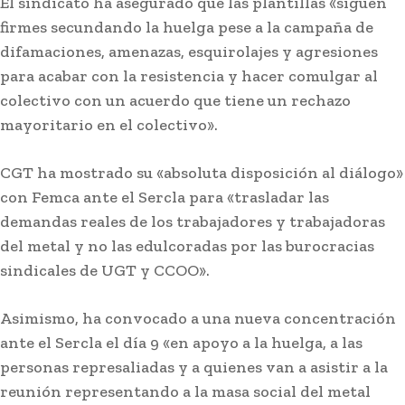
El sindicato ha asegurado que las plantillas «siguen
firmes secundando la huelga pese a la campaña de
difamaciones, amenazas, esquirolajes y agresiones
para acabar con la resistencia y hacer comulgar al
colectivo con un acuerdo que tiene un rechazo
mayoritario en el colectivo».
CGT ha mostrado su «absoluta disposición al diálogo»
con Femca ante el Sercla para «trasladar las
demandas reales de los trabajadores y trabajadoras
del metal y no las edulcoradas por las burocracias
Carnaval
sindicales de UGT y CCOO».
El coro de Julio Pardo anuncia el nombre para el
COAC 2027
Asimismo, ha convocado a una nueva concentración
ante el Sercla el día 9 «en apoyo a la huelga, a las
personas represaliadas y a quienes van a asistir a la
reunión representando a la masa social del metal