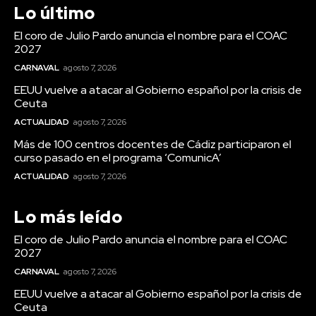
Lo último
El coro de Julio Pardo anuncia el nombre para el COAC
2027
CARNAVAL
agosto 7, 2026
EEUU vuelve a atacar al Gobierno español por la crisis de
Ceuta
ACTUALIDAD
agosto 7, 2026
Más de 100 centros docentes de Cádiz participaron el
curso pasado en el programa ‘ComunicA’
ACTUALIDAD
agosto 7, 2026
Carnaval
Lo más leído
El coro de Julio Pardo
El coro de Julio Pardo anuncia el nombre para el COAC
anuncia el nombre para el
2027
COAC 2027
CARNAVAL
agosto 7, 2026
EEUU vuelve a atacar al Gobierno español por la crisis de
Ceuta