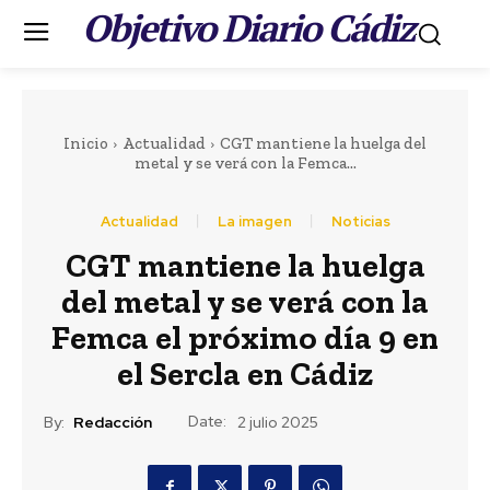
Objetivo Diario Cádiz
.
Inicio
Actualidad
CGT mantiene la huelga del
metal y se verá con la Femca...
Actualidad
La imagen
Noticias
Portada
CGT mantiene la huelga
LEER MÁS
del metal y se verá con la
Actualidad
Femca el próximo día 9 en
Teruel destaca el
el Sercla en Cádiz
importante esfuerzo
del personal de los
Date:
By:
Redacción
2 julio 2025
servicios de playas de