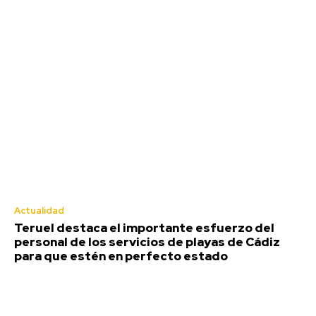
Agosto 7, 2026
Deportes
Actualidad
Teruel destaca el importante esfuerzo del
personal de los servicios de playas de Cádiz
para que estén en perfecto estado
El coro de Julio Pardo anuncia el
nombre para el COAC 2027