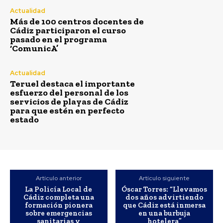
Actualidad
Más de 100 centros docentes de
Cádiz participaron el curso
pasado en el programa
‘ComunicA’
Actualidad
Teruel destaca el importante
esfuerzo del personal de los
servicios de playas de Cádiz
para que estén en perfecto
estado
Más de 100 centros docentes de Cádiz
participaron el curso pasado en el
programa ‘ComunicA’
Artículo anterior
Artículo siguiente
La Policía Local de
Óscar Torres: “Llevamos
Redacción
-
Agosto 7, 2026
Cádiz completa una
dos años advirtiendo
formación pionera
que Cádiz está inmersa
Un total de 109 centros educativos públicos de la provincia de
sobre emergencias
en una burbuja
Cádiz participaron en el programa 'ComunicA' durante el pasado
sanitarias y
hotelera”
curso escolar...