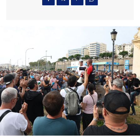
Cádiz para que estén
en perfecto estado
8 horas ago
El coro de Julio Pardo anuncia el nombre para el
COAC 2027
Carnaval
6 horas ago
EEUU vuelve a atacar al Gobierno español por la
crisis de Ceuta
Actualidad
8 horas ago
Más de 100 centros docentes de Cádiz
participaron el curso pasado en el programa
‘ComunicA’
Actualidad
8 horas ago