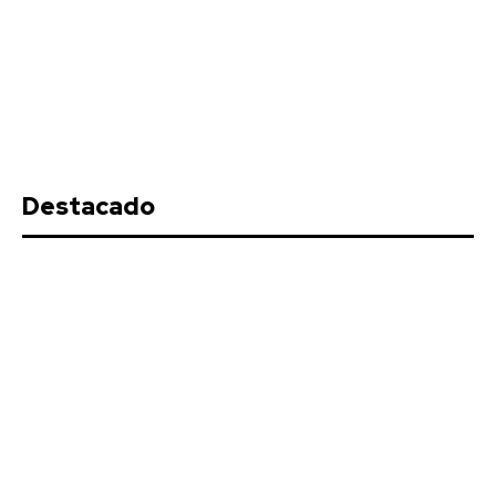
Destacado
El coro de Julio Pardo anuncia el
nombre para el COAC 2027
Redacción
-
Agosto 7, 2026
El Carnaval de Cádiz 2027 comienza a consolidar su cartel de
participantes, y una de las confirmaciones más...