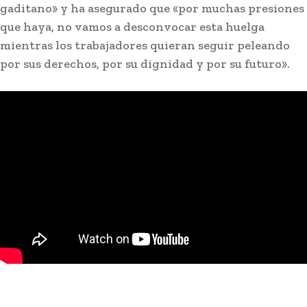
gaditano» y ha asegurado que «por muchas presiones
que haya, no vamos a desconvocar esta huelga
mientras los trabajadores quieran seguir peleando
por sus derechos, por su dignidad y por su futuro».
Actualidad
EEUU vuelve a atacar al Gobierno español por la
crisis de Ceuta
Stay on top of what's going on
SUBSCRIBE
with our subscription deal!
Actualidad
VIEW ALL