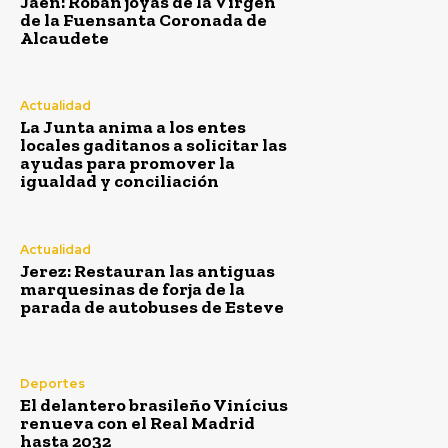
Jaén: Roban joyas de la Virgen
de la Fuensanta Coronada de
Alcaudete
Actualidad
La Junta anima a los entes
locales gaditanos a solicitar las
ayudas para promover la
igualdad y conciliación
Actualidad
Jerez: Restauran las antiguas
marquesinas de forja de la
parada de autobuses de Esteve
Deportes
Semana Santa
El delantero brasileño Vinícius
renueva con el Real Madrid
hasta 2032