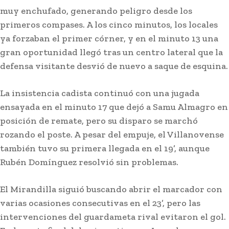
muy enchufado, generando peligro desde los
primeros compases. A los cinco minutos, los locales
ya forzaban el primer córner, y en el minuto 13 una
gran oportunidad llegó tras un centro lateral que la
defensa visitante desvió de nuevo a saque de esquina.
La insistencia cadista continuó con una jugada
Actualidad
ensayada en el minuto 17 que dejó a Samu Almagro en
Adela del Moral ya da nombre
posición de remate, pero su disparo se marchó
a su colegio tras retirar el de
rozando el poste. A pesar del empuje, el Villanovense
Juan Carlos Aragón por
también tuvo su primera llegada en el 19’, aunque
sentencia de malos tratos
Rubén Domínguez resolvió sin problemas.
Lo más leído
El Mirandilla siguió buscando abrir el marcador con
varias ocasiones consecutivas en el 23’, pero las
intervenciones del guardameta rival evitaron el gol.