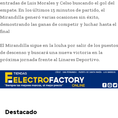
entradas de Luis Morales y Celso buscando el gol del
empate. En los últimos 15 minutos de partido, el
Mirandilla generó varias ocasiones sin éxito,
demostrando las ganas de competir y luchar hasta el
final
Actualidad
La Junta anima a los entes locales gaditanos a
solicitar las ayudas para promover la igualdad
El Mirandilla sigue en la lcuha por salir de los puestos
y conciliación
de descenso y buscará una nueva victoria en la
próxima jornada frente al Linares Deportivo.
Stay on top of what's going on
SUBSCRIBE
with our subscription deal!
Actualidad
VIEW ALL
Destacado