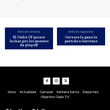
Artículo anterior
Artículo siguiente
El Cádiz CF quiere
Cervera le gana la
luchar por los puestos
partida a Garitano
de playoff
Jerez: Restauran las antiguas
marquesinas de forja de la parada de
autobuses de Esteve
Redacción
-
Agosto 6, 2026
Inicio
Actualidad
Carnaval
Semana Santa
Deportes
El Ayuntamiento de Jerez de la Frontera (Cádiz), a través de la
Tenencia de Alcaldía de Servicios Públicos, está procediendo a la...
Objetivo Cádiz TV
El delantero brasileño Vinícius renueva con el Real
Madrid hasta 2032