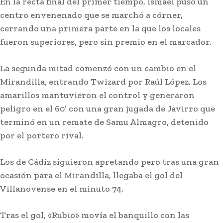
En la recta final del primer tiempo, Ismael puso un
centro envenenado que se marchó a córner,
cerrando una primera parte en la que los locales
fueron superiores, pero sin premio en el marcador.
La segunda mitad comenzó con un cambio en el
Mirandilla, entrando Twizard por Raúl López. Los
amarillos mantuvieron el control y generaron
peligro en el 60’ con una gran jugada de Javirro que
Semana Santa
Jaén: Roban joyas de la Virgen de la Fuensanta
terminó en un remate de Samu Almagro, detenido
Coronada de Alcaudete
por el portero rival.
Los de Cádiz siguieron apretando pero tras una gran
ocasión para el Mirandilla, llegaba el gol del
Villanovense en el minuto 74.
Tras el gol, «Rubio» movía el banquillo con las