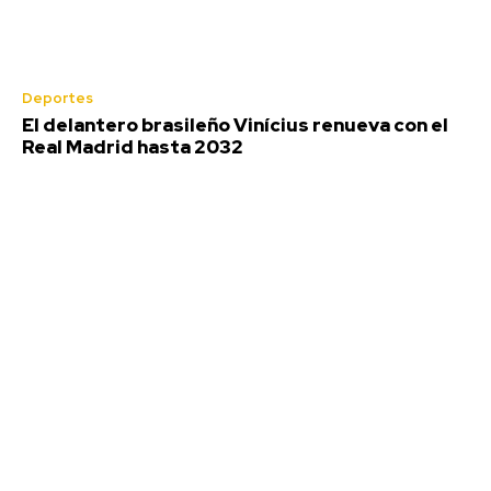
Deportes
Deportes
El delantero brasileño Vinícius renueva con el
Real Madrid hasta 2032
Jaén: Roban joyas de la Virgen de la
Fuensanta Coronada de Alcaudete