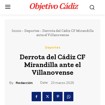
Objetivo Cádiz
.
Inicio
Deportes
Derrota del Cádiz CF Mirandilla
ante el Villanovense
Deportes
Portada
LEER MÁS
Derrota del Cádiz CF
Mirandilla ante el
Deportes
El delantero brasileño
Villanovense
Vinícius renueva con
Date:
By:
Redacción
23 marzo 2025
el Real Madrid hasta
2032