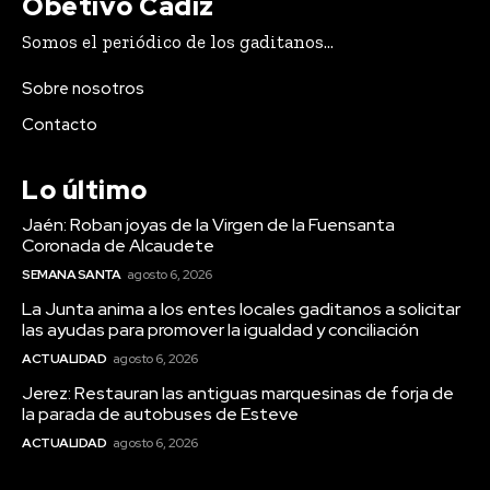
Obetivo Cádiz
Agosto 6, 2026
Somos el periódico de los gaditanos...
El CD San Fernando jugará su Trofeo de la Sal frente
al Sevilla FC C
Sobre nosotros
Agosto 6, 2026
Contacto
El Teide registra un repunte en actividad sísmica
Agosto 6, 2026
Lo último
Chiclana: El Proyecto ‘Vestigium’ profundiza en la rica
historia del litoral
Jaén: Roban joyas de la Virgen de la Fuensanta
Coronada de Alcaudete
Agosto 6, 2026
SEMANA SANTA
agosto 6, 2026
La Junta anima a los entes locales gaditanos a solicitar
las ayudas para promover la igualdad y conciliación
ACTUALIDAD
agosto 6, 2026
Jerez: Restauran las antiguas marquesinas de forja de
Carnaval
VIEW ALL
la parada de autobuses de Esteve
ACTUALIDAD
agosto 6, 2026