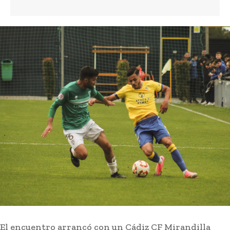
8 horas ago
Jaén: Roban joyas de la Virgen de la Fuensanta
Coronada de Alcaudete
Semana Santa
7 horas ago
La Junta anima a los entes locales gaditanos a
solicitar las ayudas para promover la igualdad
y conciliación
Actualidad
7 horas ago
Jerez: Restauran las antiguas marquesinas de
forja de la parada de autobuses de Esteve
Actualidad
7 horas ago
El encuentro arrancó con un Cádiz CF Mirandilla