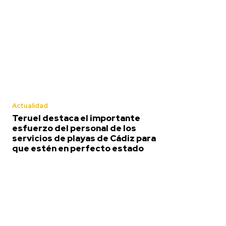
Carnaval
El coro de
Pardo anu
Actualidad
el nombre
Teruel destaca el importante
esfuerzo del personal de los
el COAC 2
servicios de playas de Cádiz para
que estén en perfecto estado
Carnaval
El coro de Julio