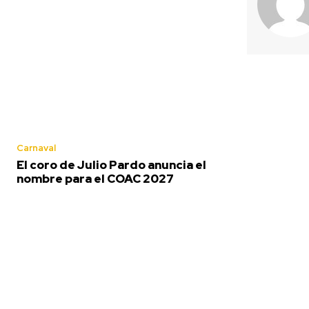
Más de 100 centro
docentes de Cádiz
participaron el cur
pasado en el prog
‘ComunicA’
Agosto 7, 2026
Cádiz se suma un a
Carnaval
a la campaña de f
El coro de Julio Pardo anuncia el
del reciclaje de lat
nombre para el COAC 2027
sus playas
Agosto 7, 2026
El Ayuntamiento d
Cádiz aprueba el
proyecto para 35 
viviendas de alquil
social en Puntales
Agosto 7, 2026