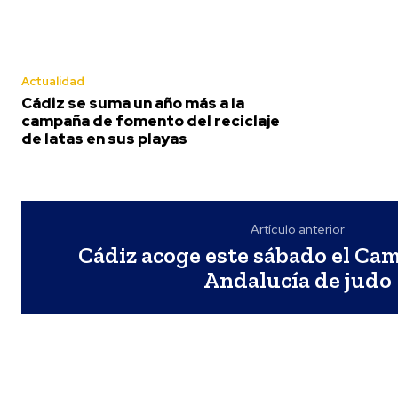
Pardo anuncia
el nombre para
el COAC 2027
Actualidad
Cádiz se suma un año más a la
campaña de fomento del reciclaje
de latas en sus playas
Artículo anterior
Cádiz acoge este sábado el Ca
Andalucía de judo
Carnaval