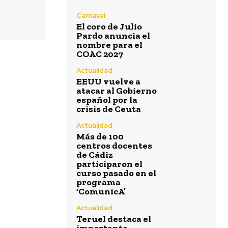
la
Agosto 7, 2026
Un total de 109
Carnaval
centros educativos
El coro de Julio
públicos de la
Pardo anuncia el
provincia de Cádiz
nombre para el
ol
participaron en el
COAC 2027
programa 'ComunicA'
durante el pasado
Actualidad
curso escolar...
EEUU vuelve a
atacar al Gobierno
Teruel destaca el
es
español por la
importante
crisis de Ceuta
esfuerzo del
personal de los
 el
servicios de
Actualidad
playas de Cádiz
Más de 100
para que estén en
centros docentes
perfecto estado
de Cádiz
Agosto 7, 2026
participaron el
el
curso pasado en el
Cádiz se suma un
programa
año más a la
‘ComunicA’
campaña de
fomento del
reciclaje de latas
Actualidad
 en
en sus playas
o
Teruel destaca el
Agosto 7, 2026