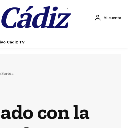
 Cádiz
.
Mi cuenta
ivo Cádiz TV
Lo más leído
 Serbia
Carnaval
El coro de Julio
ado con la
Pardo anuncia
el nombre para
el COAC 2027