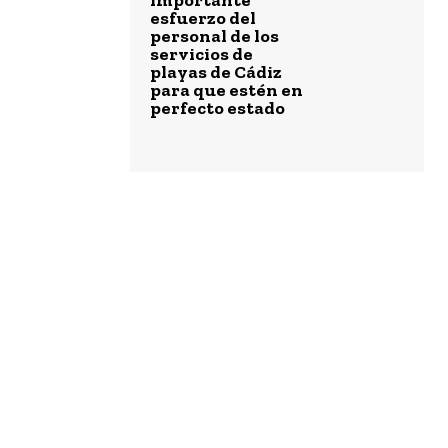
importante
esfuerzo del
La bailaora Belén
personal de los
n
López presenta
servicios de
‘Tiempos’ en el
playas de Cádiz
Festival
para que estén en
Patrimonio
as
Flamenco
perfecto estado
Agosto 7, 2026
El Ayuntamiento
de Cádiz aprueba
el proyecto para
35 nuevas
viviendas de
alquiler social en
Puntales
Agosto 7, 2026
Lo último