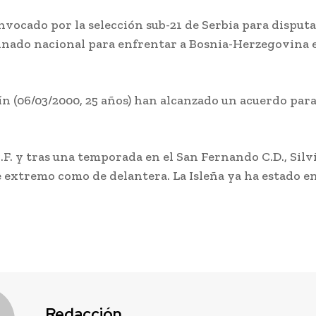
onvocado por la selección sub-21 de Serbia para dispu
Deportes
VIEW ALL
mbinado nacional para enfrentar a Bosnia-Herzegovina e
rtín (06/03/2000, 25 años) han alcanzado un acuerdo pa
El coro de
. y tras una temporada en el San Fernando C.D., Silvia
Julio Pardo
e extremo como de delantera. La Isleña ya ha estado e
anuncia el
io
EEUU vuelve a
nombre par
a el
atacar al
el COAC 20
el
Gobierno español
por la crisis de
Redacción
-
Agosto 7, 2026
Ceuta
El Carnaval de Cád
026
2027 comienza a
27
Redacción
-
Agosto 7, 2026
consolidar su carte
u cartel
Estados Unidos ha vuelto a
participantes, y un
de las
cargar contra el Gobierno de
de las confirmacio
Redacción