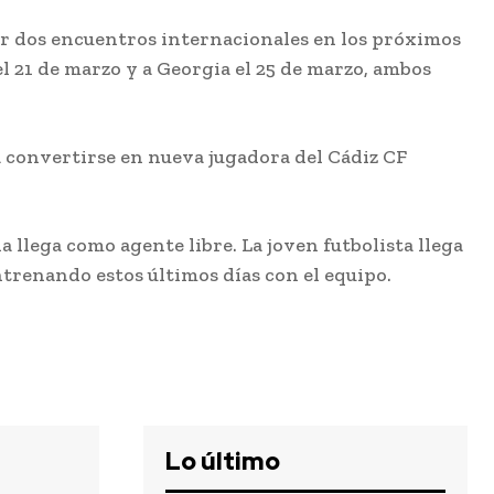
tar dos encuentros internacionales en los próximos
Semana
l 21 de marzo y a Georgia el 25 de marzo, ambos
Santa
ra convertirse en nueva jugadora del Cádiz CF
 llega como agente libre. La joven futbolista llega
Más de 100
ntrenando estos últimos días con el equipo.
centros
a
docentes de
27
Cádiz
participaron
el curso
pasado en el
iz
programa
l de
‘ComunicA’
Lo último
a
nes
Redacción
-