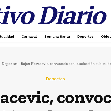
ivo Diario
tualidad
Carnaval
Semana Santa
Deportes
Objet
 MÁS
Deportes
Bojan Kovacevic, convocado con la selección sub-21 de
Deportes
te
acevic, convoc
el
de