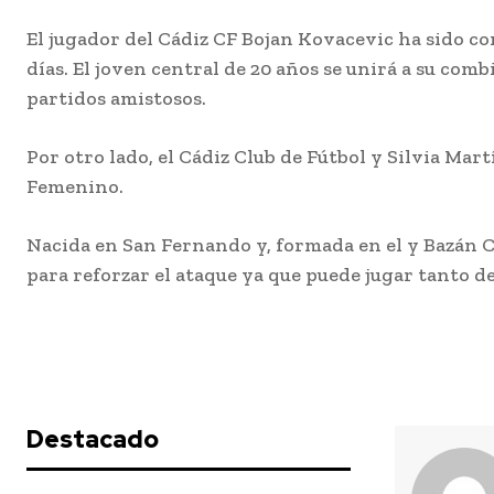
El jugador del Cádiz CF Bojan Kovacevic ha sido c
Actualidad
días. El joven central de 20 años se unirá a su co
partidos amistosos.
Por otro lado, el Cádiz Club de Fútbol y Silvia Ma
Femenino.
Nacida en San Fernando y, formada en el y Bazán C.F
para reforzar el ataque ya que puede jugar tanto d
El coro de Jul
Pardo anunci
nombre para 
COAC 2027
Redacción
-
Agosto 7, 2
El Carnaval de Cádiz 20
Destacado
comienza a consolidar s
de participantes, y una 
confirmaciones más...