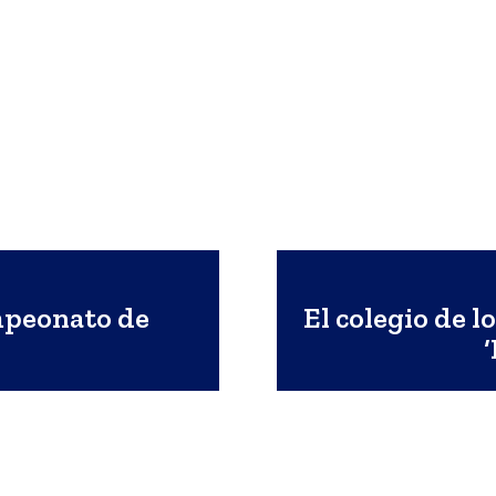
Gobierno
pasado en el
español por la
programa
crisis de Ceuta
‘ComunicA’
mpeonato de
El colegio de l
Objetivo Cádiz TV
Actualidad