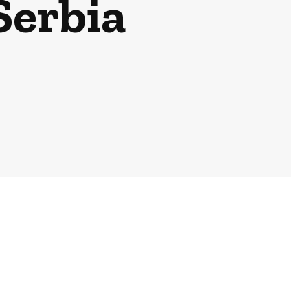
Serbia
Actualidad
EEUU vuelve a
atacar al
Gobierno
español por la
crisis de Ceuta