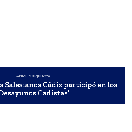
programa
‘ComunicA’
Actualidad
Teruel
destaca el
importante
esfuerzo del
personal de
los servicios
de playas de
Cádiz para
que estén en
perfecto
estado
Artículo siguiente
os Salesianos Cádiz participó en los
‘Desayunos Cadistas’