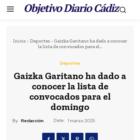
Objetivo Diario Cádiz
.
Inicio
Deportes
Gaizka Garitano ha dado a conocer
la lista de convocados para el...
Deportes
Portada
LEER MÁS
Gaizka Garitano ha dado a
Actualidad
conocer la lista de
EEUU vuelve a atacar
convocados para el
al Gobierno español
domingo
por la crisis de Ceuta
Date:
By:
Redacción
1 marzo 2025
19 horas ago