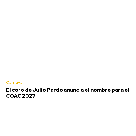
Jerez: Las obras de mejora en la
barriada Olivar de Rivero entran
en su fase final
Redacción
-
Agosto 8, 2026
El teniente de alcaldesa de Coordinación de Servicios en el
Carnaval
Ayuntamiento de Jerez de la Frontera (Cádiz), Jaime...
El coro de Julio Pardo anuncia el nombre para el
COAC 2027
El coro de Julio Pardo anuncia el nombre para el
COAC 2027
Agosto 7, 2026
EEUU vuelve a atacar al Gobierno español por la
crisis de Ceuta
Agosto 7, 2026