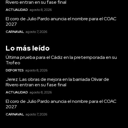
Rivero entran en su fase final
Teruel destaca el importante esfuerzo del personal
ACTUALIDAD
agosto 8, 2026
de los servicios de playas de Cádiz para que estén en
perfecto estado
El coro de Julio Pardo anuncia el nombre para el COAC
2027
Agosto 7, 2026
CARNAVAL
agosto 7, 2026
Cádiz se suma un año más a la campaña de fomento del
reciclaje de latas en sus playas
Agosto 7, 2026
Lo más leído
Última prueba para el Cádiz en la pretemporada en su
Trofeo
DEPORTES
agosto 8, 2026
Carnaval
VIEW ALL
Jerez: Las obras de mejora en la barriada Olivar de
Rivero entran en su fase final
ACTUALIDAD
agosto 8, 2026
El coro de Julio Pardo anuncia el nombre para el COAC
2027
CARNAVAL
agosto 7, 2026