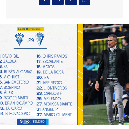
Última prueba para el Cádiz en la
pretemporada en su Trofeo
Deportes
2 horas ago
Jerez: Las obras de mejora en la barriada Olivar
de Rivero entran en su fase final
Actualidad
2 horas ago
El coro de Julio Pardo anuncia el nombre para el
COAC 2027
Carnaval
17 horas ago