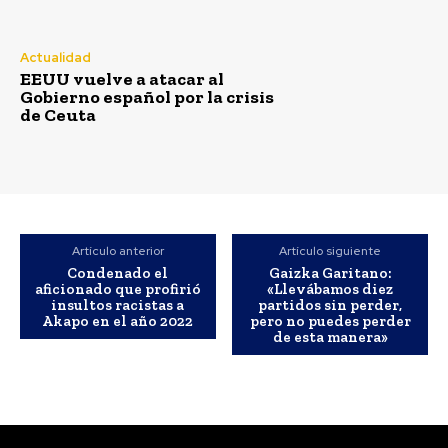
Actualidad
EEUU vuelve a atacar al
Gobierno español por la crisis
de Ceuta
Artículo anterior
Artículo siguiente
Condenado el
Gaizka Garitano:
aficionado que profirió
«Llevábamos diez
Semana Santa
insultos racistas a
partidos sin perder,
Akapo en el año 2022
pero no puedes perder
de esta manera»