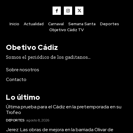
Inicio
Actualidad
Carnaval
Semana Santa
Deportes
Objetivo Cádiz TV
Obetivo Cádiz
El coro de Julio Pardo anuncia el
Somos el periódico de los gaditanos...
nombre para el COAC 2027
Sobre nosotros
Redacción
-
Agosto 7, 2026
El Carnaval de Cádiz 2027 comienza a consolidar su cartel de
Contacto
participantes, y una de las confirmaciones más destacadas es la
del...
Lo último
EEUU vuelve a atacar al Gobierno español por la crisis
de Ceuta
Última prueba para el Cádiz en la pretemporada en su
Agosto 7, 2026
Trofeo
Más de 100 centros docentes de Cádiz participaron el
DEPORTES
agosto 8, 2026
curso pasado en el programa ‘ComunicA’
Jerez: Las obras de mejora en la barriada Olivar de
Agosto 7, 2026