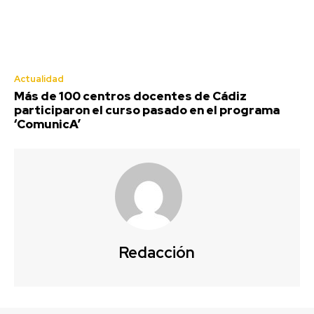
Actualidad
Más de 100 centros docentes de Cádiz
participaron el curso pasado en el programa
‘ComunicA’
Última prueba para el Cádiz en la
pretemporada en su Trofeo
Redacción
-
Agosto 8, 2026
Redacción
Este sábado 8 de agosto, el histórico Trofeo Ramón de Carranza
celebra su edición número 72 con un enfrentamiento único que
promete...
Jerez: Las obras de mejora en la barriada Olivar de