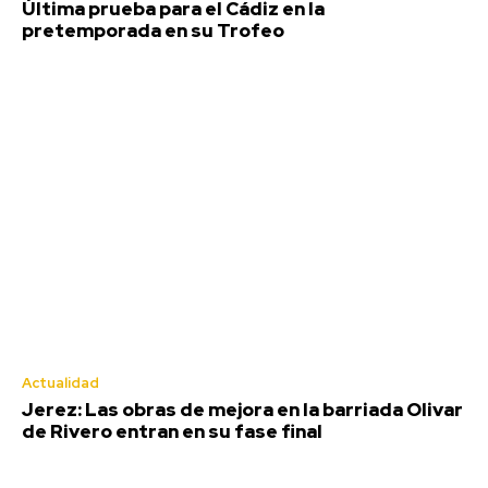
Última prueba para el Cádiz en la
pretemporada en su Trofeo
Última prueba para el Cádiz en la
pretemporada en su Trofeo
Redacción
-
Agosto 8, 2026
Este sábado 8 de agosto, el histórico Trofeo Ramón de
Carranza celebra su edición número 72 con un...
Actualidad
Jerez: Las obras de mejora en la barriada Olivar
de Rivero entran en su fase final