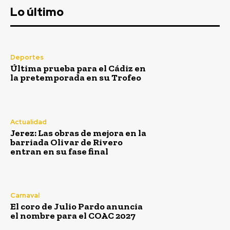
Rivero entran en su fase final
Lo último
Agosto 8, 2026
El coro de Julio Pardo anuncia el nombre para el COAC
2027
Agosto 7, 2026
Deportes
Última prueba para el Cádiz en
EEUU vuelve a atacar al Gobierno español por la crisis
la pretemporada en su Trofeo
de Ceuta
Agosto 7, 2026
Más de 100 centros docentes de Cádiz participaron el
curso pasado en el programa ‘ComunicA’
Actualidad
Jerez: Las obras de mejora en la
Agosto 7, 2026
barriada Olivar de Rivero
entran en su fase final
Carnaval
El coro de Julio Pardo anuncia
el nombre para el COAC 2027