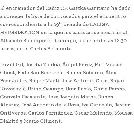
El entrenador del Cádiz CF. Gaizka Garitano ha dado
a conocer la lista de convocados para el encuentro
correspondiente a la 29ª jornada de LALIGA
HYPERMOTION en la que los cadistas se medirán al
Actualidad
Albacete Balompié el domingo, a partir de las 18:30
Pesar por la muerte del
horas, en el Carlos Belmonte:
empresario hotelero Jan de
Clerck, figura clave del
David Gil, Joseba Zaldua, Ángel Pérez, Fali, Víctor
turismo en la provincia
Chust, Fede San Emeterio, Rubén Sobrino, Álex
Fernández, Roger Martí, José Antonio Caro, Bojan
Kovačević, Brian Ocampo, Iker Recio, Chris Ramos,
Lo más leído
Gonzalo Escalante, José Joaquín Matos, Rubén
Alcaraz, José Antonio de la Rosa, Iza Carcelén, Javier
Ontiveros, Carlos Fernández, Óscar Melendo, Moussa
Diakité y Mario Climent.