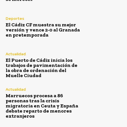
Actualidad
Deportes
José Manuel Soto ataca a
El Cádiz CF muestra su mejor
versión y vence 2-0 al Granada
Pedro Sánchez: «Es una
en pretemporada
pesadilla interminable que
este país no se merece»
Actualidad
El Puerto de Cádiz inicia los
trabajos de pavimentación de
la obra de ordenación del
Muelle Ciudad
Actualidad
Marruecos procesa a 86
personas tras la crisis
migratoria en Ceuta y España
debate reparto de menores
extranjeros