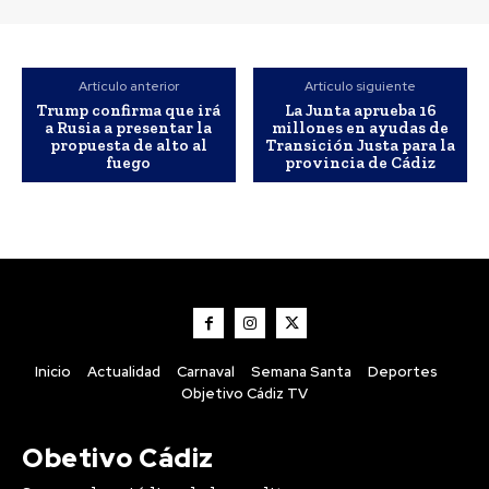
Deportes
El Cádiz CF muestra su
Artículo anterior
Artículo siguiente
mejor versión y vence 2-0 al
Trump confirma que irá
La Junta aprueba 16
a Rusia a presentar la
millones en ayudas de
Granada en pretemporada
propuesta de alto al
Transición Justa para la
fuego
provincia de Cádiz
Inicio
Actualidad
Carnaval
Semana Santa
Deportes
Objetivo Cádiz TV
Obetivo Cádiz
Actualidad