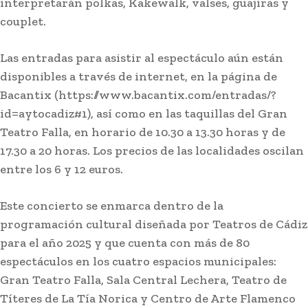
interpretarán polkas, Kakewalk, valses, guajiras y
couplet.
Lo más leído
Las entradas para asistir al espectáculo aún están
disponibles a través de internet, en la página de
Bacantix (https://www.bacantix.com/entradas/?
id=aytocadiz#1), así como en las taquillas del Gran
Teatro Falla, en horario de 10.30 a 13.30 horas y de
17.30 a 20 horas. Los precios de las localidades oscilan
entre los 6 y 12 euros.
Este concierto se enmarca dentro de la
programación cultural diseñada por Teatros de Cádiz
Actualidad
para el año 2025 y que cuenta con más de 80
José Manuel Soto ataca a Pedro Sánchez: «Es
espectáculos en los cuatro espacios municipales:
una pesadilla interminable que este país no se
Gran Teatro Falla, Sala Central Lechera, Teatro de
merece»
Títeres de La Tía Norica y Centro de Arte Flamenco