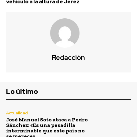
el de Juan Carlos Aragón por sentencia de malos
vehículo a la altura de Jerez
tratos
Agosto 5, 2026
El compositor flamenco Daniel Bommatti presenta
mañana su espectáculo ‘En mis sueños’
Agosto 5, 2026
Redacción
Carnaval
VIEW ALL
Lo último
Actualidad
José Manuel Soto ataca a Pedro
Sánchez: «Es una pesadilla
interminable que este país no
se merece»