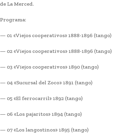
de La Merced.
Programa:
— 01 «Viejos cooperativos» 1888-1896 (tango)
— 02 «Viejos cooperativos» 1888-1896 (tango)
— 03 «Viejos cooperativos» 1890 (tango)
Deportes
— 04 «Sucursal del Zoco» 1891 (tango)
El Cádiz CF muestra su mejor versión y vence 2-
0 al Granada en pretemporada
— 05 «El ferrocarril» 1892 (tango)
Stay on top of what's going on
— 06 «Los pajaritos» 1894 (tango)
SUBSCRIBE
with our subscription deal!
— 07 «Los langostinos» 1895 (tango)