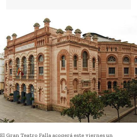
Ceuta y España
debate reparto de
menores extranjeros
2 horas ago
José Manuel Soto ataca a Pedro Sánchez: «Es
una pesadilla interminable que este país no se
merece»
Actualidad
2 horas ago
El Cádiz CF muestra su mejor versión y vence 2-
0 al Granada en pretemporada
Deportes
2 horas ago
El Puerto de Cádiz inicia los trabajos de
pavimentación de la obra de ordenación del
Muelle Ciudad
Actualidad
2 horas ago
El Gran Teatro Falla acogerá este viernes un