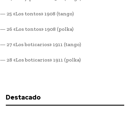
versión y vence 2-0 al Granada en
pretemporada
— 25 «Los tontos» 1908 (tango)
Javier Taboas
-
Agosto 5, 2026
El Cádiz CF ofreció una actuación destacada en su último
— 26 «Los tontos» 1908 (polka)
amistoso de pretemporada, al imponerse por 2-0 al...
— 27 «Los boticarios» 1911 (tango)
El Puerto de Cádiz inicia los trabajos de
pavimentación de la obra de ordenación del
Muelle Ciudad
— 28 «Los boticarios» 1911 (polka)
Agosto 5, 2026
Marruecos procesa a 86 personas tras la crisis
migratoria en Ceuta y España debate reparto de
menores extranjeros
Agosto 5, 2026
Destacado
Muere un hombre tras salirse de la vía con su
vehículo a la altura de Jerez
Agosto 5, 2026
Adela del Moral ya da nombre a su colegio tras
retirar el de Juan Carlos Aragón por sentencia