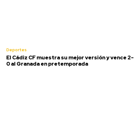
José Manuel Soto ataca a Pedro
Deportes
Sánchez: «Es una pesadilla
El Cádiz CF muestra su mejor versión y vence 2-
interminable que este país no se
0 al Granada en pretemporada
merece»
Redacción
-
Agosto 5, 2026
La semana pasada aproximadamente 60.000 personas cruzaron
la frontera de España con Marruecos y entraron en Ceuta de
manera ilegal. Las imágenes...
El Cádiz CF muestra su mejor versión y vence 2-0 al
Granada en pretemporada
Agosto 5, 2026
El Puerto de Cádiz inicia los trabajos de pavimentación
de la obra de ordenación del Muelle Ciudad