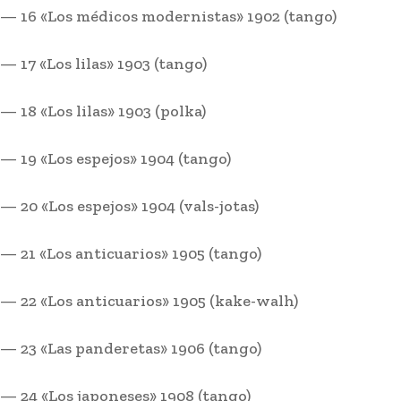
merece»
— 16 «Los médicos modernistas» 1902 (tango)
Redacción
-
Agosto 5, 2026
La semana pasada aproximadamente 60.000 personas
— 17 «Los lilas» 1903 (tango)
cruzaron la frontera de España con Marruecos y entraron en
Ceuta de...
— 18 «Los lilas» 1903 (polka)
— 19 «Los espejos» 1904 (tango)
— 20 «Los espejos» 1904 (vals-jotas)
— 21 «Los anticuarios» 1905 (tango)
— 22 «Los anticuarios» 1905 (kake-walh)
— 23 «Las panderetas» 1906 (tango)
El Cádiz CF muestra su mejor
— 24 «Los japoneses» 1908 (tango)