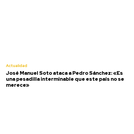
de malos tratos
Agosto 5, 2026
El compositor flamenco Daniel Bommatti
presenta mañana su espectáculo ‘En mis sueños’
Agosto 5, 2026
El 150 aniversario de Manuel de Falla protagoniza
la nueva programación teatral de otoño en Cádiz
Agosto 5, 2026
Actualidad
José Manuel Soto ataca a Pedro Sánchez: «Es
una pesadilla interminable que este país no se
Deportes
merece»