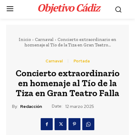
Objetivo Cádiz
.
Inicio
Carnaval
Concierto extraordinario en
homenaje al Tío de la Tiza en Gran Teatro...
Carnaval
Portada
Concierto extraordinario
Portada
LEER MÁS
en homenaje al Tío de la
Tiza en Gran Teatro Falla
Actualidad
Marruecos procesa a
Date:
By:
Redacción
12 marzo 2025
86 personas tras la
crisis migratoria en