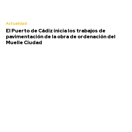
Agosto 5, 2026
Marruecos procesa a 86 personas tras la crisis
migratoria en Ceuta y España debate reparto de
menores extranjeros
Actualidad
Agosto 5, 2026
El Puerto de Cádiz inicia los trabajos de
pavimentación de la obra de ordenación del
Muere un hombre tras salirse de la vía con su vehículo
Muelle Ciudad
a la altura de Jerez
Agosto 5, 2026
Semana Santa