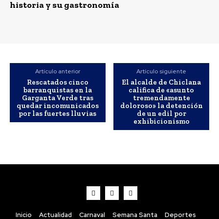
historia y su gastronomía
Artículo anterior
Artículo siguiente
Rescatados cinco
El alcalde de Chiclana
barranquistas en la
califica de «asunto
Garganta Verde tras
tremendamente
quedar incomunicados
doloroso» la detención
por las fuertes lluvias
de un edil por
exhibicionismo
Inicio
Actualidad
Carnaval
Semana Santa
Deportes