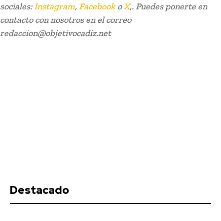
sociales:
Instagram
,
Facebook
o
X
,. Puedes ponerte en
contacto con nosotros en el correo
redaccion@objetivocadiz.net
El Cádiz CF incorpora a Cristian
Gutiérrez en calidad de cedido
hasta final de temporada
Javier Taboas
-
Agosto 9, 2026
Destacado
El Cádiz Club de Fútbol ha anunciado la incorporación del
lateral izquierdo Cristian Gutiérrez procedente de la Unión...