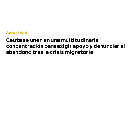
Redacción
-
Agosto 9, 2026
Alrededor de 72 horas después de que el pasado jueves se
declarara el incendio forestal en Niebla, en Huelva, las llamas,
aún...
Actualidad
El Cádiz CF incorpora a Cristian Gutiérrez en calidad
Ceuta se unen en una multitudinaria
de cedido hasta final de temporada
concentración para exigir apoyo y denunciar el
Agosto 9, 2026
abandono tras la crisis migratoria
Ceuta se unen en una multitudinaria concentración
para exigir apoyo y denunciar el abandono tras la crisis
migratoria
Agosto 9, 2026
El Cádiz CF valora la salida de Suso y Campaña ya ha
sido informado de que no continuará
Agosto 9, 2026
El Real Madrid gana sin destellos al Ferencvaros
Agosto 9, 2026