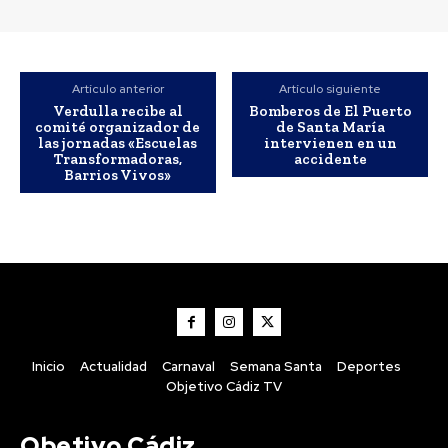
Artículo anterior
Artículo siguiente
Verdulla recibe al
Bomberos de El Puerto
comité organizador de
de Santa María
las jornadas «Escuelas
intervienen en un
Transformadoras,
accidente
Barrios Vivos»
Deportes
El Cádiz CF incorpora a
Cristian Gutiérrez en
calidad de cedido hasta
final de temporada
Inicio
Actualidad
Carnaval
Semana Santa
Deportes
Objetivo Cádiz TV
Obetivo Cádiz