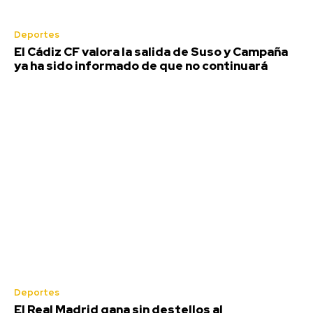
Semana Santa
Deportes
El Cádiz CF valora la salida de Suso y Campaña
ya ha sido informado de que no continuará
Ceuta se unen en una multitudinaria
concentración para exigir apoyo y
denunciar el abandono tras la crisis
migratoria
Deportes
Redacción
-
Agosto 9, 2026
El Real Madrid gana sin destellos al