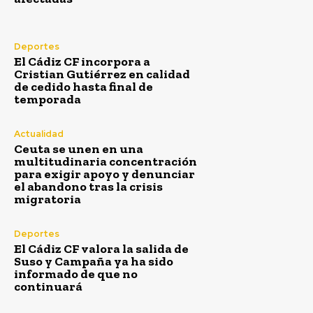
Deportes
El Cádiz CF incorpora a
Cristian Gutiérrez en calidad
de cedido hasta final de
temporada
Actualidad
Ceuta se unen en una
multitudinaria concentración
para exigir apoyo y denunciar
el abandono tras la crisis
migratoria
Actualidad
Incendio en Huelva: el
Deportes
El Cádiz CF valora la salida de
fuego de Niebla deja ya
Suso y Campaña ya ha sido
informado de que no
8.000 hectáreas afectadas
continuará