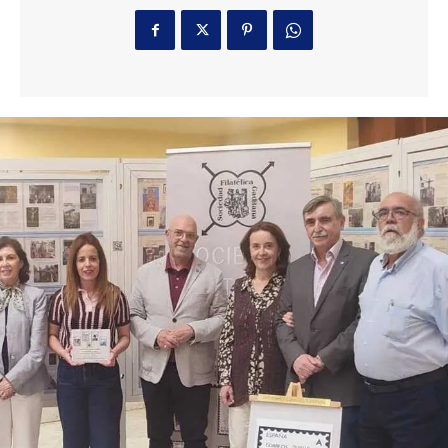
informado de que no
continuará
11 horas ago
Incendio en Huelva: el fuego de Niebla deja ya
8.000 hectáreas afectadas
Actualidad
6 horas ago
El Cádiz CF incorpora a Cristian Gutiérrez en
calidad de cedido hasta final de temporada
Deportes
6 horas ago
Ceuta se unen en una multitudinaria
concentración para exigir apoyo y denunciar el
abandono tras la crisis migratoria
Actualidad
7 horas ago