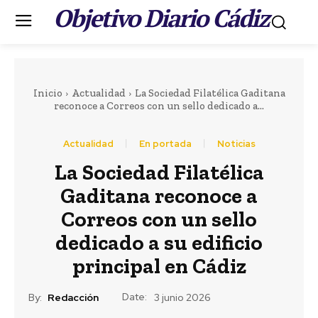
Objetivo Diario Cádiz
.
Inicio
Actualidad
La Sociedad Filatélica Gaditana
reconoce a Correos con un sello dedicado a...
Actualidad
En portada
Noticias
La Sociedad Filatélica
Portada
LEER MÁS
Gaditana reconoce a
Deportes
Correos con un sello
El Cádiz CF valora la
dedicado a su edificio
salida de Suso y
principal en Cádiz
Campaña ya ha sido
Date:
By:
Redacción
3 junio 2026