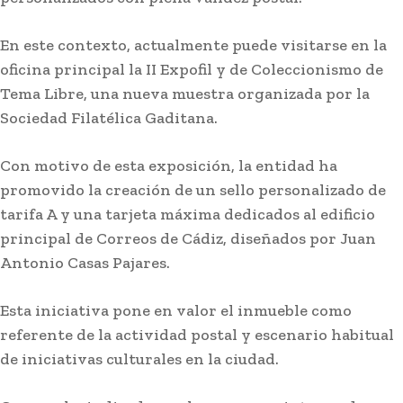
En este contexto, actualmente puede visitarse en la
oficina principal la II Expofil y de Coleccionismo de
Tema Libre, una nueva muestra organizada por la
Sociedad Filatélica Gaditana.
Deportes
El Cádiz CF incorpora a Cristian Gutiérrez en
Con motivo de esta exposición, la entidad ha
calidad de cedido hasta final de temporada
promovido la creación de un sello personalizado de
tarifa A y una tarjeta máxima dedicados al edificio
Stay on top of what's going on
principal de Correos de Cádiz, diseñados por Juan
SUBSCRIBE
with our subscription deal!
Antonio Casas Pajares.
Esta iniciativa pone en valor el inmueble como
Actualidad
referente de la actividad postal y escenario habitual
VIEW ALL
de iniciativas culturales en la ciudad.