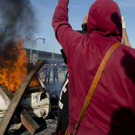
 el
what's going on with our subscription deal!
Deportes
VIEW ALL