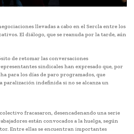
a
El coro de
negociaciones llevadas a cabo en el Sercla entre los
la
Julio Pardo
ativos. El diálogo, que se reanuda por la tarde, aún
ad
anuncia el
nombre para
el COAC 2027
pósito de retomar las conversaciones
Redacción
-
Agosto 7, 2026
 representantes sindicales han expresado que, por
El Carnaval de Cádiz
cha para los días de paro programados, que
2027 comienza a
consolidar su cartel de
na paralización indefinida si no se alcanza un
u
participantes, y una
de las confirmaciones
más destacadas es la
ico
del...
EEUU vuelve a
 colectivo fracasaron, desencadenando una serie
s
atacar al
rabajadores están convocados a la huelga, según
Gobierno español
de
por la crisis de
ctor. Entre ellas se encuentran importantes
n
Ceuta