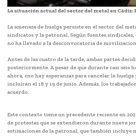
La situación actual del sector del metal en Cádiz: 
La amenaza de huelga persiste en el sector del meta
Última prue
sindicatos y la patronal. Según fuentes sindicales,
para el Cádiz
no ha llevado a la desconvocatoria de movilizaci
la pretempo
en su Trofeo
Antes de las cuatro de la tarde, ambas partes deci
Redacción
-
Agosto 8, 2
posteriormente. A pesar de que durante casi seis h
Este sábado 8 de agosto
ahora, «no hay esperanza» para cancelar la huelga 
histórico Trofeo Ramón
Carranza celebra su edi
incluirán el 18 y 19 de junio. Además, los trabajado
número 72 con un...
acuerdo.
El coro de Julio Pa
anuncia el nombre p
Este contexto tiene un precedente reciente en 202
COAC 2027
de protestas que se extendieron durante nueve jorn
Agosto 7, 2026
estimaciones de la patronal, que también incluye m
Más de 100 centro