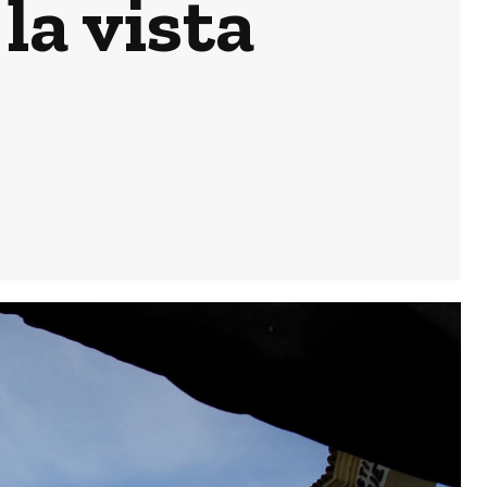
la vista
pretemporada
en su Trofeo
Actualidad
Jerez: Las
obras de
mejora en la
barriada Olivar
de Rivero
entran en su
fase final