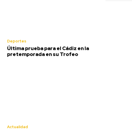
Deportes
Carnaval
Última prueba para el Cádiz en la
pretemporada en su Trofeo
Deportes
Última pr
para el Cá
la
pretempo
Actualidad