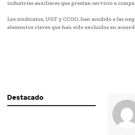
industrias auxiliares que prestan servicio a compa
docentes de Cádiz
participaron el cur
pasado en el prog
Los sindicatos, UGT y CCOO, han acudido a las nego
‘ComunicA’
elementos claves que han sido excluidos en acuerd
Agosto 7, 2026
Cádiz se suma un a
a la campaña de f
del reciclaje de lat
sus playas
Agosto 7, 2026
Destacado