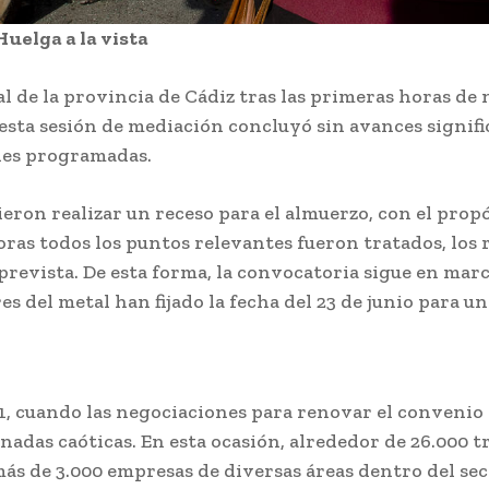
Huelga a la vista
Última
prueba par
l de la provincia de Cádiz tras las primeras horas de 
el Cádiz en 
ba
Jerez: Las obras
 esta sesión de mediación concluyó sin avances signific
pretempor
 en
de mejora en la
ones programadas.
a en su
rada
barriada Olivar
Trofeo
de Rivero entran
dieron realizar un receso para el almuerzo, con el pro
Redacción
-
en su fase final
Agosto 8, 2026
026
oras todos los puntos relevantes fueron tratados, los
Este sábado 8 de
, el
Redacción
-
Agosto 8, 2026
prevista. De esta forma, la convocatoria sigue en mar
agosto, el histórico
 de
El teniente de alcaldesa de
Trofeo Ramón de
ción
res del metal han fijado la fecha del 23 de junio para u
Coordinación de Servicios en el
Carranza celebra s
Ayuntamiento de Jerez de la
edición número 72
Frontera (Cádiz), Jaime...
con un
enfrentamiento ún
rdo
EEUU vuelve a atacar al
que promete...
ara el
Gobierno español por la
1, cuando las negociaciones para renovar el convenio
crisis de Ceuta
Jerez: Las obra
adas caóticas. En esta ocasión, alrededor de 26.000 t
de mejora en la
Agosto 7, 2026
barriada Olivar 
ás de 3.000 empresas de diversas áreas dentro del se
Rivero entran e
s
Teruel destaca el