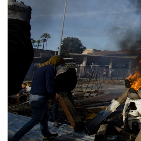
su fase final
Actualidad
8 horas ago
El coro de Julio Pardo
anuncia el nombre para
COAC 2027
Carnaval
23 horas ago
Stay on top of 
Actualidad