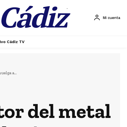
 Cádiz
.
Mi cuenta
ivo Cádiz TV
Lo más leído
uelga a...
tor del metal
Deportes
Última prueba
para el Cádiz en
la