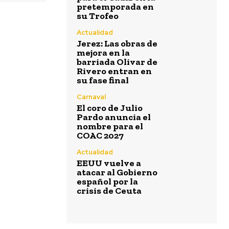
Agosto 7, 2026
pretemporada en
su Trofeo
Actualidad
Jerez: Las obras de
mejora en la
barriada Olivar de
Rivero entran en
Lo último
su fase final
Carnaval
El coro de Julio
Deportes
Pardo anuncia el
Última prueba
nombre para el
para el Cádiz
COAC 2027
en la
pretemporada
Actualidad
en su Trofeo
EEUU vuelve a
atacar al Gobierno
Actualidad
español por la
Jerez: Las
obras de
crisis de Ceuta
mejora en la
barriada
Olivar de
Rivero