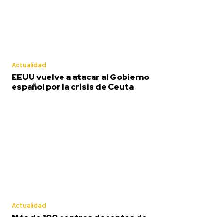
Deportes
Última
prueba par
Actualidad
Cádiz en la
EEUU vuelve a atacar al Gobierno
español por la crisis de Ceuta
pretempo
en su Trof
Redacción
-
Agosto 8, 2026
Actualidad