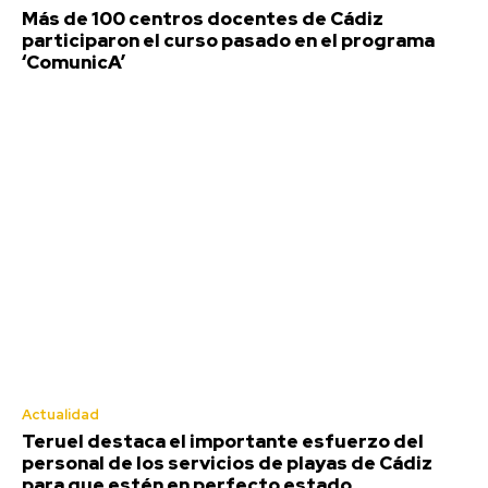
Más de 100 centros docentes de Cádiz
participaron el curso pasado en el programa
Semana Santa
‘ComunicA’
Más de 100 centros docentes de Cádiz
Actualidad
participaron el curso pasado en el
Teruel destaca el importante esfuerzo del
programa ‘ComunicA’
personal de los servicios de playas de Cádiz
Redacción
-
Agosto 7, 2026
para que estén en perfecto estado