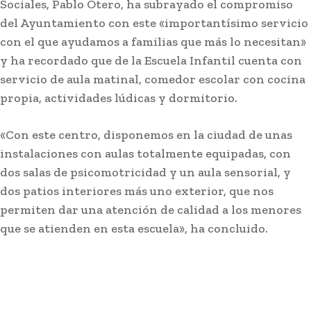
Sociales, Pablo Otero, ha subrayado el compromiso
del Ayuntamiento con este «importantísimo servicio
con el que ayudamos a familias que más lo necesitan»
y ha recordado que de la Escuela Infantil cuenta con
servicio de aula matinal, comedor escolar con cocina
propia, actividades lúdicas y dormitorio.
Última prueba para el Cádiz en la
«Con este centro, disponemos en la ciudad de unas
pretemporada en su Trofeo
instalaciones con aulas totalmente equipadas, con
dos salas de psicomotricidad y un aula sensorial, y
Redacción
-
Agosto 8, 2026
Este sábado 8 de agosto, el histórico Trofeo Ramón de
dos patios interiores más uno exterior, que nos
Carranza celebra su edición número 72 con un...
permiten dar una atención de calidad a los menores
que se atienden en esta escuela», ha concluido.