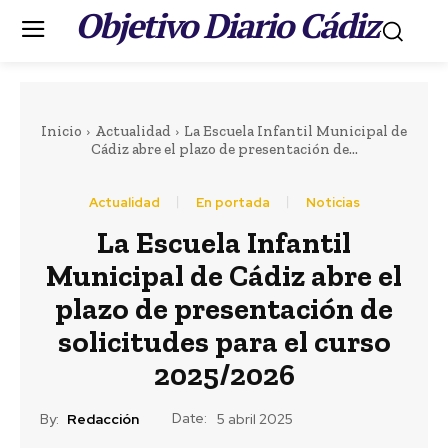
Objetivo Diario Cádiz
.
Inicio
Actualidad
La Escuela Infantil Municipal de
Cádiz abre el plazo de presentación de...
Actualidad
En portada
Noticias
La Escuela Infantil
Portada
LEER MÁS
Municipal de Cádiz abre el
Actualidad
plazo de presentación de
EEUU vuelve a atacar
solicitudes para el curso
al Gobierno español
2025/2026
por la crisis de Ceuta
Date:
By:
Redacción
5 abril 2025
17 horas ago