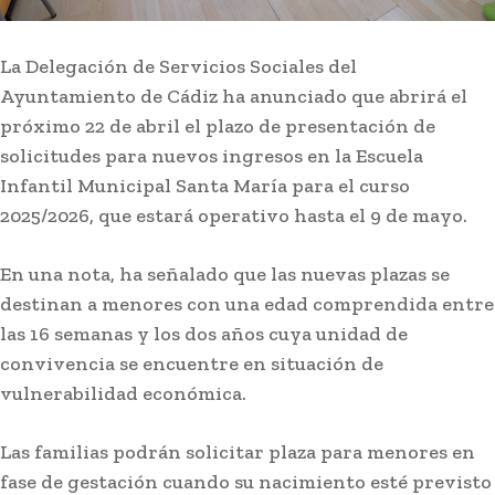
La Delegación de Servicios Sociales del
Ayuntamiento de Cádiz ha anunciado que abrirá el
próximo 22 de abril el plazo de presentación de
solicitudes para nuevos ingresos en la Escuela
Actualidad
Infantil Municipal Santa María para el curso
Pesar por la muerte del
2025/2026, que estará operativo hasta el 9 de mayo.
empresario hotelero Jan de
Clerck, figura clave del
En una nota, ha señalado que las nuevas plazas se
turismo en la provincia
destinan a menores con una edad comprendida entre
las 16 semanas y los dos años cuya unidad de
Lo más leído
convivencia se encuentre en situación de
vulnerabilidad económica.
Las familias podrán solicitar plaza para menores en
fase de gestación cuando su nacimiento esté previsto