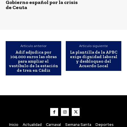
Gobierno español por la crisis
de Ceuta
Artículo anterior
Artículo siguiente
Deportes
Adif adjudica por
La plantilla de la APBC
104.000 euros las obras
exige dignidad laboral
Última prueba para el
para ampliar el
y desbloqueo del
Cádiz en la pretemporada
vestíbulo de la estación
Acuerdo Local
de tren en Cádiz
en su Trofeo
Inicio
Actualidad
Carnaval
Semana Santa
Deportes