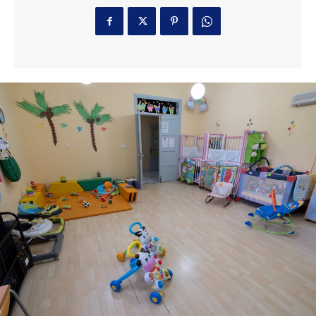
Última prueba para el Cádiz en la
pretemporada en su Trofeo
Deportes
44 minutos ago
Jerez: Las obras de mejora en la barriada Olivar
de Rivero entran en su fase final
Actualidad
52 minutos ago
El coro de Julio Pardo anuncia el nombre para el
COAC 2027
Carnaval
16 horas ago