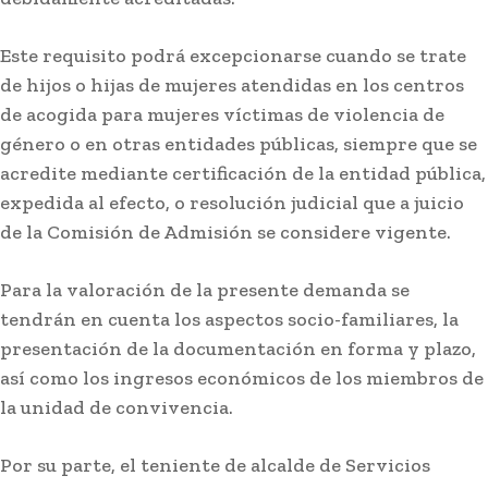
Este requisito podrá excepcionarse cuando se trate
Actualidad
de hijos o hijas de mujeres atendidas en los centros
Jerez: Las obras de mejora en la barriada Olivar
de acogida para mujeres víctimas de violencia de
de Rivero entran en su fase final
género o en otras entidades públicas, siempre que se
acredite mediante certificación de la entidad pública,
Stay on top of what's going on
expedida al efecto, o resolución judicial que a juicio
SUBSCRIBE
with our subscription deal!
de la Comisión de Admisión se considere vigente.
Para la valoración de la presente demanda se
Actualidad
tendrán en cuenta los aspectos socio-familiares, la
VIEW ALL
presentación de la documentación en forma y plazo,
así como los ingresos económicos de los miembros de
la unidad de convivencia.
Por su parte, el teniente de alcalde de Servicios