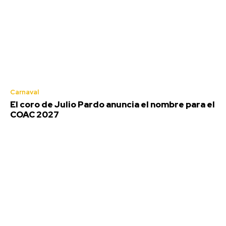
Carnaval
El coro de Julio Pardo anuncia el nombre para el
COAC 2027
Última prueba para el Cádiz en la
pretemporada en su Trofeo
Redacción
-
Agosto 8, 2026
Este sábado 8 de agosto, el histórico Trofeo Ramón de Carranza
celebra su edición número 72 con un enfrentamiento único que
promete...