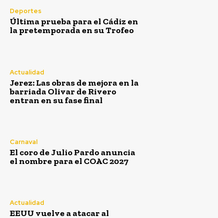
Más de 100 centros docentes de Cádiz participaron el
curso pasado en el programa ‘ComunicA’
Deportes
Última prueba para el Cádiz en
Agosto 7, 2026
la pretemporada en su Trofeo
Teruel destaca el importante esfuerzo del personal
de los servicios de playas de Cádiz para que estén en
perfecto estado
Agosto 7, 2026
Actualidad
Cádiz se suma un año más a la campaña de fomento del
Jerez: Las obras de mejora en la
reciclaje de latas en sus playas
barriada Olivar de Rivero
entran en su fase final
Agosto 7, 2026
Carnaval
Carnaval
El coro de Julio Pardo anuncia
VIEW ALL
el nombre para el COAC 2027
Actualidad
EEUU vuelve a atacar al