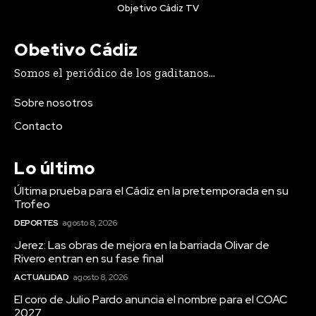
Objetivo Cádiz TV
Obetivo Cádiz
Actualidad
Somos el periódico de los gaditanos...
Jerez: Las obras de mejora
Sobre nosotros
en la barriada Olivar de
Contacto
Rivero entran en su fase
final
Lo último
Última prueba para el Cádiz en la pretemporada en su
Trofeo
DEPORTES
agosto 8, 2026
Jerez: Las obras de mejora en la barriada Olivar de
Rivero entran en su fase final
ACTUALIDAD
agosto 8, 2026
El coro de Julio Pardo anuncia el nombre para el COAC
2027