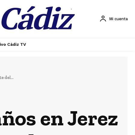
 Cádiz
.
Mi cuenta
ivo Cádiz TV
 del...
años en Jerez