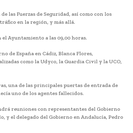
Diputación
destaca la
«relevancia» del
de las Fuerzas de Seguridad, así como con los
Foro Académico
áfico en la región, y más allá.
Europeo
organizado por la
o
Academia San
ba
Dionisio
n el Ayuntamiento a las 09,00 horas.
a
Agosto 7, 2026
El sector del vino
erno de España en Cádiz, Blanca Flores,
n
de Jerez apuesta
por productos
lizadas como la Udyco, la Guardia Civil y la UCO,
«premium» para
mejorar ventas
tras caer un 6% las
exportaciones
z a
as, una de las principales puertas de entrada de
Agosto 7, 2026
ecía uno de los agentes fallecidos.
tendrá reuniones con representantes del Gobierno
llo, y el delegado del Gobierno en Andalucía, Pedro