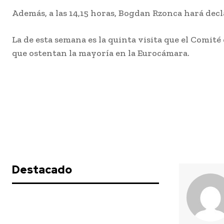
Además, a las 14,15 horas, Bogdan Rzonca hará decla
La de esta semana es la quinta visita que el Comit
que ostentan la mayoría en la Eurocámara.
Actualidad
Carnaval
Teruel de
el import
esfuerzo d
Destacado
personal d
servicios 
playas de