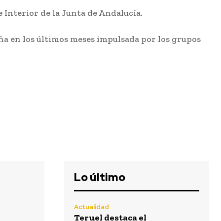
e Interior de la Junta de Andalucía.
aña en los últimos meses impulsada por los grupos
Lo último
Actualidad
Teruel
destaca el
importante
Lo último
esfuerzo del
personal de
los servicios
de playas de
Actualidad
Cádiz para
Teruel destaca el