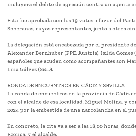
incluyera el delito de agresión contra un agente e
servicios de
playas de Cá
para que esté
Esta fue aprobada con los 19 votos a favor del Par
perfecto est
Soberanas, cuyos representantes, junto a otros cin
Redacción
-
Agosto 7, 2
La delegación está encabezada por el presidente d
El teniente de alcalde 
de Medio Ambiente y Pl
Alexander Bernhuber (PPE, Austria), Isilda Gomes 
del Ayuntamiento de Cá
españoles que acuden como acompañantes son Maravi
José Carlos Teruel, ha...
Lina Gálvez (S&D).
La bailaora Belén 
presenta ‘Tiempos’
Festival Patrimoni
RONDA DE ENCUENTROS EN CÁDIZ Y SEVILLA
Flamenco
La ronda de encuentros en la provincia de Cádiz c
Agosto 7, 2026
con el alcalde de esa localidad, Miguel Molina, y co
2024 por la embestida de una narcolancha en el pu
Accidente de trafi
la autovía de Cádiz
Fernando
En concreto, la cita va a ser a las 18,00 horas, do
Agosto 7, 2026
Rzonca, y el alcalde.