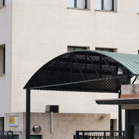
del
ios
ra
o
 más
nto
en
ez
 el