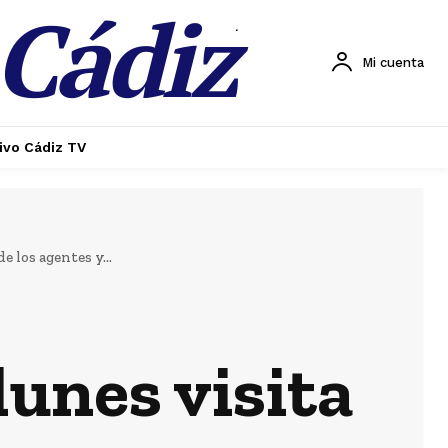
 Cádiz
.
Mi cuenta
ivo Cádiz TV
Lo más leído
 los agentes y...
Actualidad
lunes visita
Teruel destaca
el importante
esfuerzo del
personal de los
servicios de