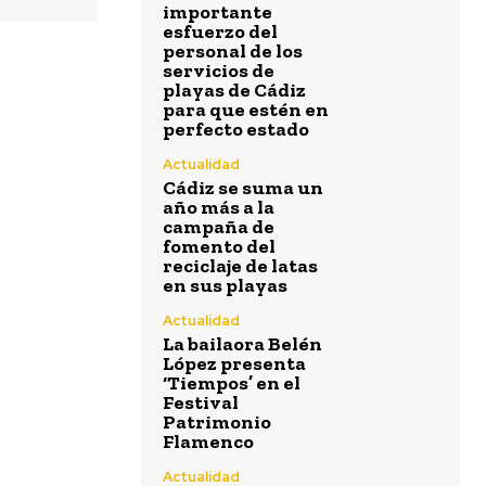
que estén en
importante
perfecto
esfuerzo del
estado
personal de los
servicios de
Actualidad
playas de Cádiz
Cádiz se
para que estén en
suma un año
perfecto estado
más a la
campaña de
Actualidad
fomento del
Cádiz se suma un
reciclaje de
año más a la
latas en sus
campaña de
playas
fomento del
Actualidad
reciclaje de latas
La bailaora
en sus playas
Belén López
presenta
Actualidad
‘Tiempos’ en
La bailaora Belén
el Festival
López presenta
Patrimonio
‘Tiempos’ en el
Flamenco
Festival
Patrimonio
Actualidad
Flamenco
El
Ayuntamiento
Actualidad