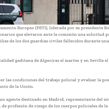
what's going on with our subscription deal!
lamento Europeo (PETI), liderada por su presidente Bo
onarios que elevaron ante la comisión una solicitud pa
Deportes
VIEW ALL
ilias de los dos guardias civiles fallecidos durante 
calidad gaditana de Algeciras el martes y en Sevilla e
.
Teruel
er las condiciones del trabajo policial y evaluar la po
destaca el
unto de la Unión.
importante
a el
Cádiz se suma un
esfuerzo de
año más a la
personal de
 un agente destinado en Madrid, representante del sin
campaña de
los servicio
n de profesión de riesgo de los cuerpos policiales de l
os
fomento del