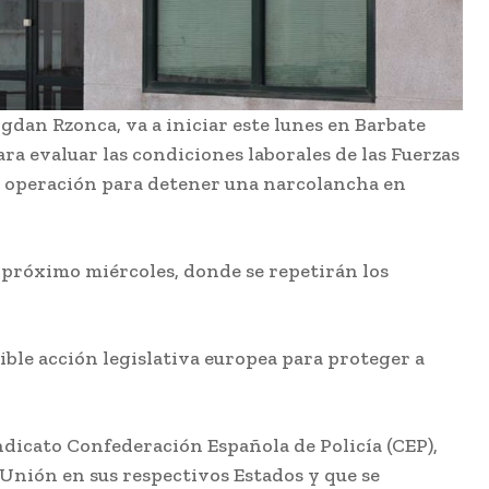
SUBSCRIBE
gdan Rzonca, va a iniciar este lunes en Barbate
ra evaluar las condiciones laborales de las Fuerzas
Semana
una operación para detener una narcolancha en
Santa
l próximo miércoles, donde se repetirán los
sible acción legislativa europea para proteger a
La bailaora
Belén López
l
presenta
dicato Confederación Española de Policía (CEP),
‘Tiempos’ en
s
el Festival
a Unión en sus respectivos Estados y que se