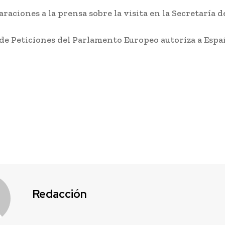
raciones a la prensa sobre la visita en la Secretaría d
é de Peticiones del Parlamento Europeo autoriza a Esp
VIEW ALL
staca
ante
Actualidad
el
Cádiz se suma
e los
un año más a la
de
campaña de
Redacción
 Cádiz
fomento del