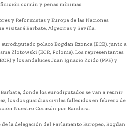
e
Patrimonio
definición común y penas mínimas.
Flamenco
n
Redacción
-
ores y Reformistas y Europa de las Naciones
Agosto 7, 2026
 visitará Barbate, Algeciras y Sevilla.
Mañana sábado 8 de
agosto a las 22 horas
en el Castillo de Santa
Catalina dentro del
l eurodiputado polaco Bogdan Rzonca (ECR), junto a
lde
Festival Patrimonio
osma Zlotowski (ECR, Polonia). Los representantes
Flamenco, la bailaora...
del
CR) y los andaluces Juan Ignacio Zoido (PPE) y
El Ayuntamiento
de Cádiz aprueba
do
el proyecto para
35 nuevas
viviendas de
n
alquiler social en
Puntales
 Barbate, donde los eurodiputados se van a reunir
Agosto 7, 2026
z, los dos guardias civiles fallecidos en febrero de
as
Accidente de
iación Nuestro Corazón por Bandera.
trafico en la
autovía de Cádiz a
San Fernando
nte de la delegación del Parlamento Europeo, Bogdan
én
Agosto 7, 2026
a