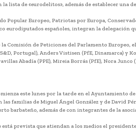
de playas d
n la lista de «eurodelitos», además de establecer una 
reciclaje de latas
Cádiz para
diz
en sus playas
que estén e
perfecto
n en
tido Popular Europeo, Patriotas por Europa, Conservad
Redacción
-
Agosto 7, 2026
estado
ado
co eurodiputados españoles, integran la delegación que
El Ayuntamiento de Cádiz y
Redacción
-
Cada Lata Cuenta han vuelto a
026
Agosto 7, 2026
poner en marcha por séptimo
e la Comisión de Peticiones del Parlamento Europeo, e
delegado
El teniente de alca
año consecutivo...
ayas
delegado de Medio
(S&D, Portugal), Anders Vistisen (PfE, Dinamarca) y K
diz,
Ambiente y Playas 
llas Abadía (PPE), Mireia Borrás (PfE), Nora Junco (E
Ayuntamiento de
Cádiz, José Carlos
Teruel, ha lamenta
López
El Ayuntamiento de
la campaña de...
 en el
Cádiz aprueba el
o
proyecto para 35 nuevas
Cádiz se suma u
viviendas de alquiler
año más a la
omienza este lunes por la tarde en el Ayuntamiento de
social en Puntales
campaña de
n las familias de Miguel Ángel González y de David Pére
fomento del
Agosto 7, 2026
reciclaje de lat
erto barbateño, además de con integrantes de la asoc
en sus playas
co en
Diputación destaca la
 a San
«relevancia» del Foro
Agosto 7, 2026
Académico Europeo
nde está prevista que atiendan a los medios el preside
La bailaora Bel
organizado por la
López present
Academia San Dionisio