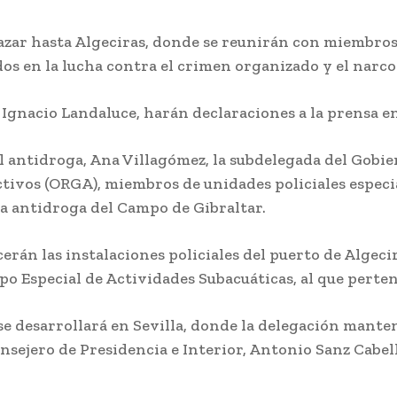
‘Tiempos’ en el
Festival
Agosto 7, 2026
Patrimonio
lazar hasta Algeciras, donde se reunirán con miembros 
Flamenco
e
Javier Tebas, contra la
FIFA: «Pedir perdón no
s en la lucha contra el crimen organizado y el narcotr
Agosto 7, 2026
um»
sustituye a rendir
El Ayuntamient
s tras
cuentas»
de Cádiz aprue
é Ignacio Landaluce, harán declaraciones a la prensa e
Agosto 7, 2026
el proyecto par
35 nuevas
viviendas de
cal antidroga, Ana Villagómez, la subdelegada del Gobi
alquiler social e
Puntales
tivos (ORGA), miembros de unidades policiales especia
Agosto 7, 2026
a antidroga del Campo de Gibraltar.
Accidente de
trafico en la
autovía de Cádi
rán las instalaciones policiales del puerto de Algecir
San Fernando
po Especial de Actividades Subacuáticas, al que perten
Agosto 7, 2026
, se desarrollará en Sevilla, donde la delegación man
consejero de Presidencia e Interior, Antonio Sanz Cabe