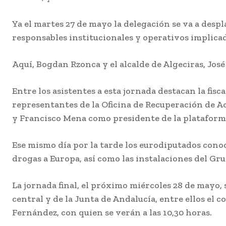
Ya el martes 27 de mayo la delegación se va a desp
El sector del vino d
Jerez apuesta por
responsables institucionales y operativos implicado
productos «premi
para mejorar venta
caer un 6% las
Aquí, Bogdan Rzonca y el alcalde de Algeciras, Jos
exportaciones
Agosto 7, 2026
Entre los asistentes a esta jornada destacan la fis
representantes de la Oficina de Recuperación de Ac
y Francisco Mena como presidente de la plataform
Ese mismo día por la tarde los eurodiputados conoce
drogas a Europa, así como las instalaciones del Gru
La jornada final, el próximo miércoles 28 de mayo
central y de la Junta de Andalucía, entre ellos el 
Fernández, con quien se verán a las 10,30 horas.