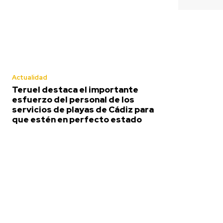
para que 
en perfec
Actualidad
estado
Teruel destaca
el importante
esfuerzo del
Actualidad
personal de los
Teruel destaca el importante
servicios de
esfuerzo del personal de los
playas de
servicios de playas de Cádiz para
Cádiz para que
que estén en perfecto estado
estén en
perfecto
estado