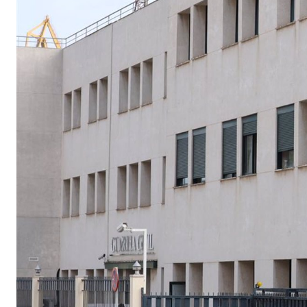
Teruel destaca el
importante esfuerzo 
personal de los servic
de playas de Cádiz pa
que estén en perfect
estado
Actualidad
2 minutos ago
Cádiz se suma un año
a la campaña de fome
del reciclaje de latas 
sus playas
Actualidad
32 minutos ago
La bailaora Belén Lóp
presenta ‘Tiempos’ en
Festival Patrimonio
Flamenco
Actualidad
2 horas ago