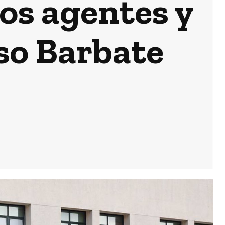
los agentes y
playas de Cádiz
para que estén
en perfecto
estado
aso Barbate
Actualidad
Cádiz se suma
un año más a la
campaña de
fomento del
reciclaje de
latas en sus
playas