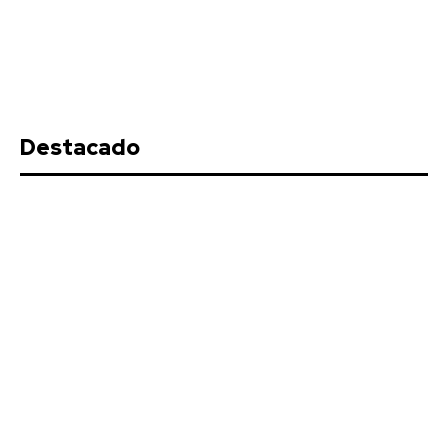
Destacado
Actualidad
EEUU vuelve a atacar al Gobierno español por la
crisis de Ceuta
Stay on top of what's going on
SUBSCRIBE
with our subscription deal!
Actualidad
VIEW ALL