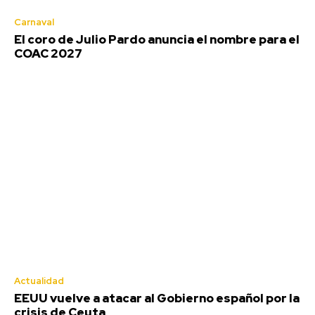
Carnaval
El coro de Julio Pardo anuncia el nombre para el
COAC 2027
El coro de Julio Pardo anuncia el
nombre para el COAC 2027
Redacción
-
Agosto 7, 2026
El Carnaval de Cádiz 2027 comienza a consolidar su cartel de
participantes, y una de las confirmaciones más...
Actualidad
EEUU vuelve a atacar al Gobierno español por la
crisis de Ceuta