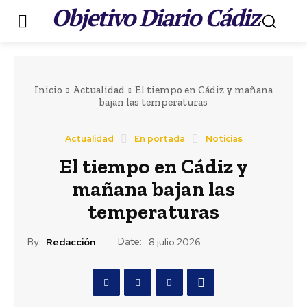
Objetivo Diario Cádiz
.
Inicio
Actualidad
El tiempo en Cádiz y mañana
bajan las temperaturas
Actualidad
En portada
Noticias
Portada
LEER MÁS
El tiempo en Cádiz y
Actualidad
mañana bajan las
Teruel destaca el
temperaturas
importante esfuerzo
Date:
By:
Redacción
8 julio 2026
del personal de los
servicios de playas de