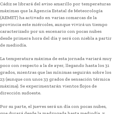
Cádiz se librará del aviso amarillo por temperaturas
máximas que la Agencia Estatal de Meteorología
(AEMET) ha activado en varias comarcas de la
provincia este miércoles, aunque vivirá un tiempo
caracterizado por un escenario con pocas nubes
desde primera hora del día y será con niebla a partir
de mediodía.
La temperatura máxima de esta jornada variará muy
poco con respecto a la de ayer, llegando hasta los 31
Carnaval
grados, mientras que las mínimas seguirán sobre los
Selu García Cossío regresa al
23 (aunque con unos 33 grados de sensación térmica
Teatro Pemán con ‘Universo
máxima). Se experimentarán vientos flojos de
Cádi’
dirección sudoeste.
Lo más leído
Por su parte, el jueves será un día con pocas nubes,
que durará desde la madrugada hasta mediodía, y