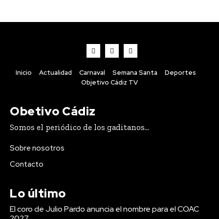
Inicio
Actualidad
Carnaval
Semana Santa
Deportes
Objetivo Cádiz TV
Obetivo Cádiz
Somos el periódico de los gaditanos...
Más de 100 centros docentes de Cádiz
Sobre nosotros
participaron el curso pasado en el
Contacto
programa ‘ComunicA’
Redacción
-
Agosto 7, 2026
Lo último
Un total de 109 centros educativos públicos de la provincia de
Cádiz participaron en el programa 'ComunicA' durante el pasado
El coro de Julio Pardo anuncia el nombre para el COAC
curso escolar...
2027