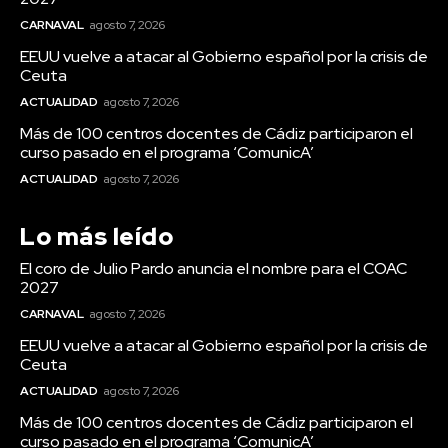
Teruel destaca el importante esfuerzo del personal
CARNAVAL
agosto 7, 2026
de los servicios de playas de Cádiz para que estén en
perfecto estado
EEUU vuelve a atacar al Gobierno español por la crisis de
Ceuta
Agosto 7, 2026
ACTUALIDAD
agosto 7, 2026
Cádiz se suma un año más a la campaña de fomento del
reciclaje de latas en sus playas
Más de 100 centros docentes de Cádiz participaron el
curso pasado en el programa ‘ComunicA’
Agosto 7, 2026
ACTUALIDAD
agosto 7, 2026
La bailaora Belén López presenta ‘Tiempos’ en el
Festival Patrimonio Flamenco
Agosto 7, 2026
Lo más leído
El Ayuntamiento de Cádiz aprueba el proyecto para 35
El coro de Julio Pardo anuncia el nombre para el COAC
nuevas viviendas de alquiler social en Puntales
2027
Agosto 7, 2026
CARNAVAL
agosto 7, 2026
EEUU vuelve a atacar al Gobierno español por la crisis de
Ceuta
ACTUALIDAD
agosto 7, 2026
Carnaval
VIEW ALL
Más de 100 centros docentes de Cádiz participaron el
curso pasado en el programa ‘ComunicA’