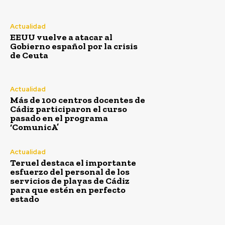
Redacción
-
Agosto 7, 2026
El Carnaval de Cádiz 2027 comienza a consolidar su cartel de
participantes, y una de las confirmaciones más destacadas es la
Actualidad
del...
EEUU vuelve a atacar al
Gobierno español por la crisis
EEUU vuelve a atacar al Gobierno español por la crisis
de Ceuta
de Ceuta
Agosto 7, 2026
Más de 100 centros docentes de Cádiz participaron el
Actualidad
curso pasado en el programa ‘ComunicA’
Más de 100 centros docentes de
Agosto 7, 2026
Cádiz participaron el curso
pasado en el programa
Teruel destaca el importante esfuerzo del personal
‘ComunicA’
de los servicios de playas de Cádiz para que estén en
perfecto estado
Agosto 7, 2026
Actualidad
Teruel destaca el importante
Cádiz se suma un año más a la campaña de fomento del
esfuerzo del personal de los
reciclaje de latas en sus playas
servicios de playas de Cádiz
Agosto 7, 2026
para que estén en perfecto
estado