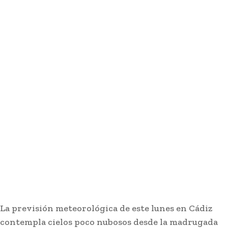
Cádiz para que estén
en perfecto estado
15 horas ago
El coro de Julio Pardo anuncia el nombre para el
COAC 2027
Carnaval
13 horas ago
EEUU vuelve a atacar al Gobierno español por la
crisis de Ceuta
Actualidad
15 horas ago
Más de 100 centros docentes de Cádiz
participaron el curso pasado en el programa
‘ComunicA’
Actualidad
15 horas ago
La previsión meteorológica de este lunes en Cádiz
contempla cielos poco nubosos desde la madrugada