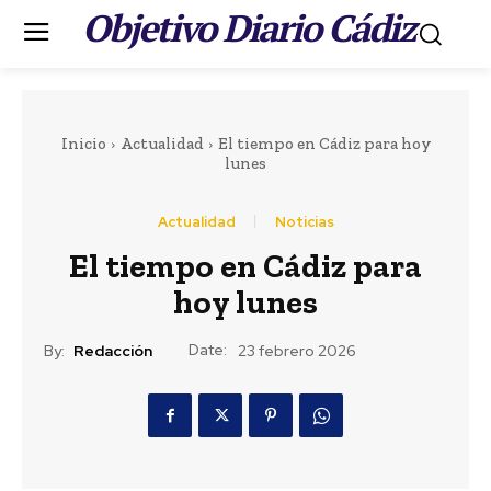
Objetivo Diario Cádiz
.
Inicio
Actualidad
El tiempo en Cádiz para hoy
lunes
Actualidad
Noticias
Portada
LEER MÁS
El tiempo en Cádiz para
Actualidad
hoy lunes
Teruel destaca el
Date:
By:
Redacción
23 febrero 2026
importante esfuerzo
del personal de los
servicios de playas de