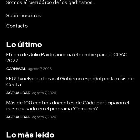
Somos el periódico de los gaditanos...
curso escolar...
Teruel destaca el importante esfuerzo del personal
Sobre nosotros
de los servicios de playas de Cádiz para que estén en
perfecto estado
Contacto
Agosto 7, 2026
Cádiz se suma un año más a la campaña de fomento del
Lo último
reciclaje de latas en sus playas
Agosto 7, 2026
El coro de Julio Pardo anuncia el nombre para el COAC
2027
La bailaora Belén López presenta ‘Tiempos’ en el
Festival Patrimonio Flamenco
CARNAVAL
agosto 7, 2026
Agosto 7, 2026
EEUU vuelve a atacar al Gobierno español por la crisis de
Ceuta
El Ayuntamiento de Cádiz aprueba el proyecto para 35
nuevas viviendas de alquiler social en Puntales
ACTUALIDAD
agosto 7, 2026
Agosto 7, 2026
Más de 100 centros docentes de Cádiz participaron el
curso pasado en el programa ‘ComunicA’
ACTUALIDAD
agosto 7, 2026
Carnaval
Lo más leído
VIEW ALL