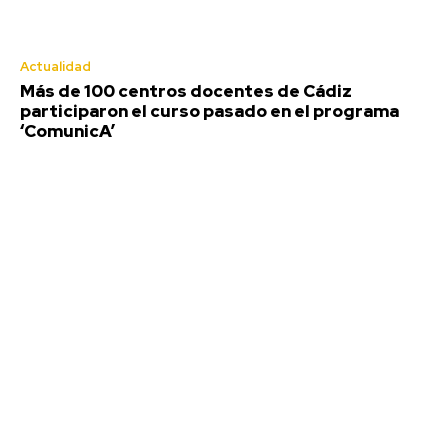
Actualidad
Más de 100 centros docentes de Cádiz
participaron el curso pasado en el programa
‘ComunicA’
EEUU vuelve a atacar al Gobierno
español por la crisis de Ceuta
Redacción
-
Agosto 7, 2026
Estados Unidos ha vuelto a cargar contra el Gobierno de
España a cuenta de la crisis migratoria en...
Más de 100 centros docentes de Cádiz
participaron el curso pasado en el programa
‘ComunicA’