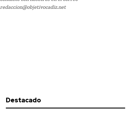
redaccion@objetivocadiz.net
Carnaval
El coro de Julio Pardo anuncia el nombre para el
COAC 2027
Destacado