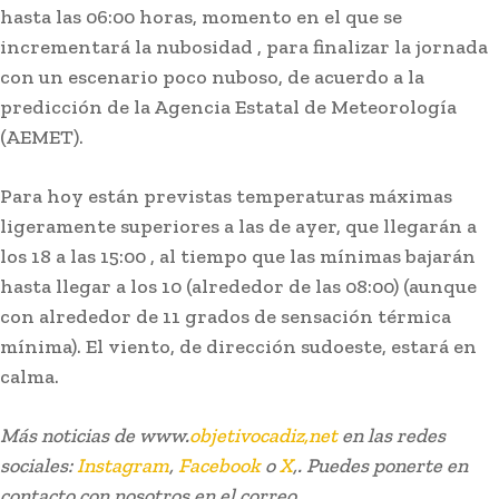
hasta las 06:00 horas, momento en el que se
incrementará la nubosidad , para finalizar la jornada
con un escenario poco nuboso, de acuerdo a la
predicción de la Agencia Estatal de Meteorología
(AEMET).
Para hoy están previstas temperaturas máximas
ligeramente superiores a las de ayer, que llegarán a
los 18 a las 15:00 , al tiempo que las mínimas bajarán
hasta llegar a los 10 (alrededor de las 08:00) (aunque
Carnaval
Selu García Cossío regresa al
con alrededor de 11 grados de sensación térmica
mínima). El viento, de dirección sudoeste, estará en
Teatro Pemán con ‘Universo
calma.
Cádi’
Más noticias de www.
objetivocadiz,net
en las redes
Lo más leído
sociales:
Instagram
,
Facebook
o
X
,. Puedes ponerte en
contacto con nosotros en el correo