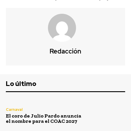
Deportes
Redacción
Lo último
Carnaval
El coro de Julio Pardo anuncia
El coro de Julio Pardo anuncia el
el nombre para el COAC 2027
nombre para el COAC 2027