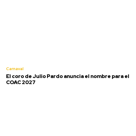
Actualidad
EEUU vuelve a atacar al Gobierno español por la
crisis de Ceuta
Carnaval
El coro de Julio Pardo anuncia el nombre para el
Stay on top of what's going on
COAC 2027
SUBSCRIBE
with our subscription deal!
Actualidad
VIEW ALL