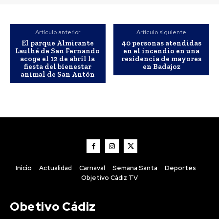
Semana Santa
Artículo anterior
Artículo siguiente
El parque Almirante
40 personas atendidas
Laulhé de San Fernando
en el incendio en una
acoge el 12 de abril la
residencia de mayores
fiesta del bienestar
en Badajoz
animal de San Antón
Más de 100 centros docentes de Cádiz
participaron el curso pasado en el
Inicio
Actualidad
Carnaval
Semana Santa
Deportes
programa ‘ComunicA’
Objetivo Cádiz TV
Redacción
-
Agosto 7, 2026
Obetivo Cádiz
Un total de 109 centros educativos públicos de la provincia de
Cádiz participaron en el programa 'ComunicA' durante el pasado