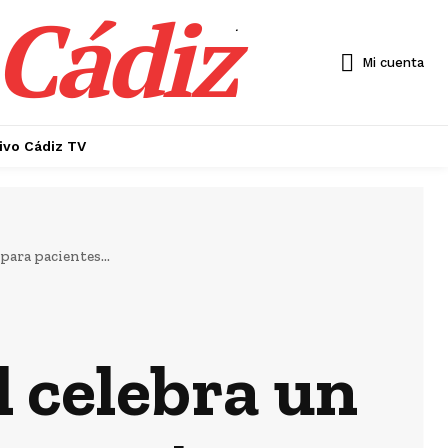
 Cádiz
.
Mi cuenta
ivo Cádiz TV
para pacientes...
l celebra un