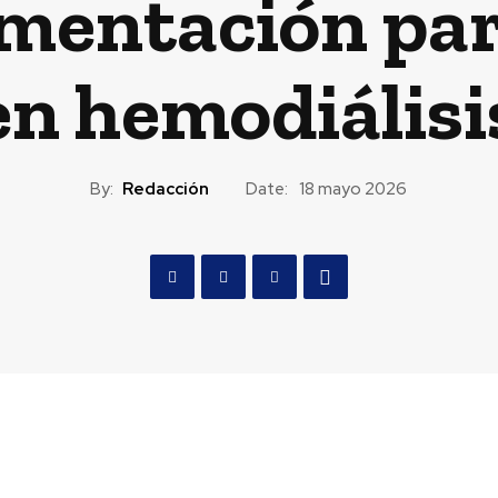
limentación pa
en hemodiálisi
By:
Redacción
Date:
18 mayo 2026