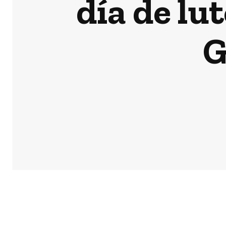
día de lu
G