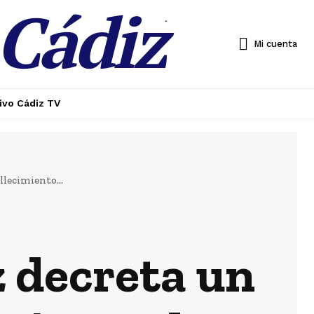
 Cádiz
.
Mi cuenta
ivo Cádiz TV
llecimiento...
 decreta un