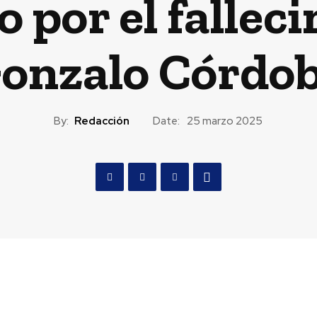
to por el fallec
onzalo Córdo
By:
Redacción
Date:
25 marzo 2025