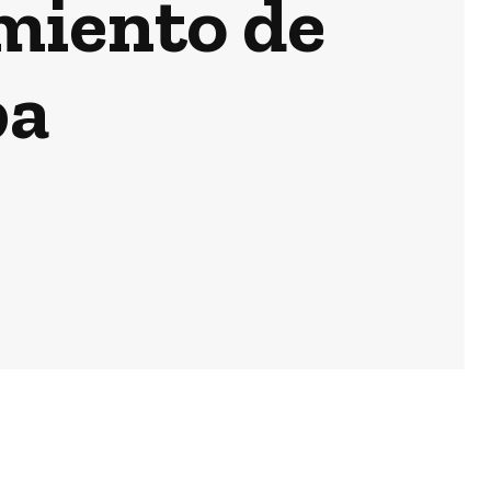
imiento de
ba