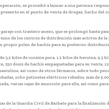
 operación, se procedió a buscar a una persona respons
 presente en el punto de venta de drogas, hecho del cu
n garaje con trastero anexo, que se prolongó hasta pasa
uno de los centros de distribución más activos de la 
 su propio polen de hachís para su posterior distribuci
e 3,2 kilos de cocaína pura, 1.2 kilos de heroína, 4.3 k
e, 350 dosis de hachís empaquetadas para su venta, 120 
sculina, así como de otros fármacos, sobre todo psico
 robadas, ocho patinetes eléctricos robados, más de 5.0
nada, varias cajas de munición para ella, así como par
 de la Guardia Civil de Barbate para la finalización d