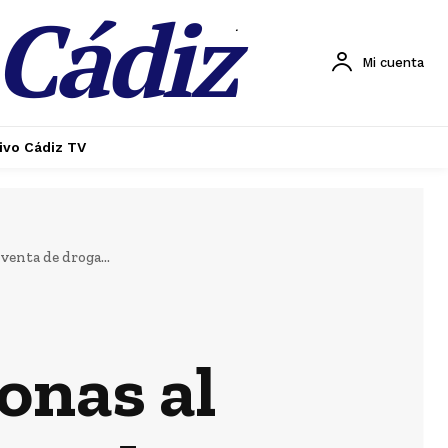
 Cádiz
.
Mi cuenta
ivo Cádiz TV
venta de droga...
onas al