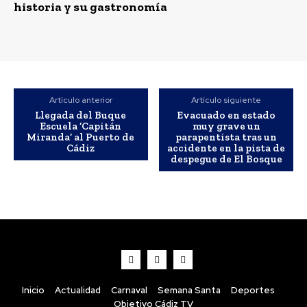
historia y su gastronomía
Artículo anterior
Artículo siguiente
Llegada del Buque
Evacuado en estado
Escuela ‘Capitán
muy grave un
Miranda’ al Puerto de
parapentista tras un
Cádiz
accidente en la pista de
despegue de El Bosque
Inicio
Actualidad
Carnaval
Semana Santa
Deportes
Objetivo Cádiz TV