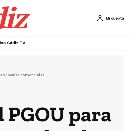
diz
.
Mi cuenta
ivo Cádiz TV
en locales comerciales
el PGOU para