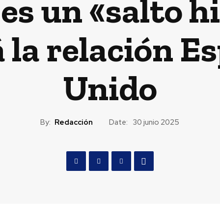
es un «salto h
 la relación E
Unido
By:
Redacción
Date:
30 junio 2025