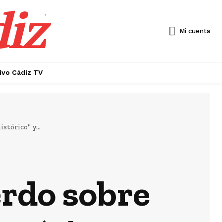
diz
.
Mi cuenta
ivo Cádiz TV
stórico" y...
erdo sobre