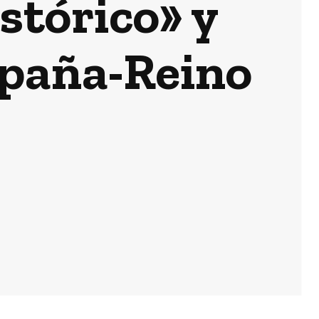
istórico» y
spaña-Reino