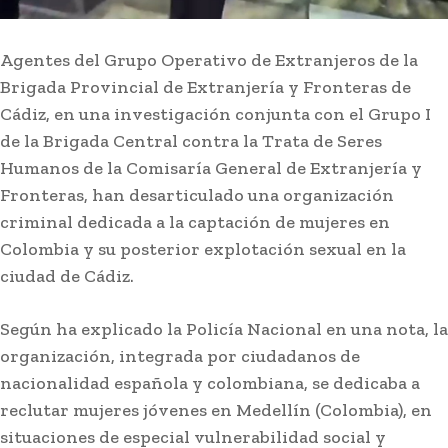
Agentes del Grupo Operativo de Extranjeros de la
Brigada Provincial de Extranjería y Fronteras de
Cádiz, en una investigación conjunta con el Grupo I
de la Brigada Central contra la Trata de Seres
Humanos de la Comisaría General de Extranjería y
Fronteras, han desarticulado una organización
criminal dedicada a la captación de mujeres en
Colombia y su posterior explotación sexual en la
ciudad de Cádiz.
Actualidad
Marruecos procesa a 86
Según ha explicado la Policía Nacional en una nota, la
personas tras la crisis
organización, integrada por ciudadanos de
migratoria en Ceuta y España
nacionalidad española y colombiana, se dedicaba a
debate reparto de menores
reclutar mujeres jóvenes en Medellín (Colombia), en
extranjeros
situaciones de especial vulnerabilidad social y