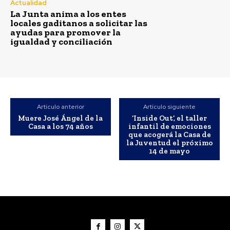
Actualidad
La Junta anima a los entes
locales gaditanos a solicitar las
ayudas para promover la
Carnaval
VIEW ALL
igualdad y conciliación
Artículo anterior
Artículo siguiente
Muere José Ángel de la
‘Inside Out’, el taller
Casa a los 74 años
infantil de emociones
que acogerá la Casa de
la Juventud el próximo
14 de mayo
Actualidad
El Ayuntamiento de San
Roque alerta de posibles
restos de hidrocarburos en
la playa de Puente