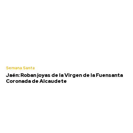
El CD San Fernando jugará su Trofeo de la Sal
frente al Sevilla FC C
Agosto 6, 2026
El Teide registra un repunte en actividad sísmica
Agosto 6, 2026
Deportes
Semana Santa
Jaén: Roban joyas de la Virgen de la Fuensanta
Coronada de Alcaudete