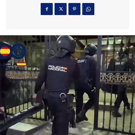
promover la igualdad
y conciliación
10 horas ago
El Ayuntamiento de San Roque alerta de
posibles restos de hidrocarburos en la playa de
Puente Mayorga
Actualidad
14 minutos ago
La Divina Pastora de Sagasta en rosario por las
calles de la feligresía
Semana Santa
19 minutos ago
Jaén: Roban joyas de la Virgen de la Fuensanta
Coronada de Alcaudete
Semana Santa
9 horas ago