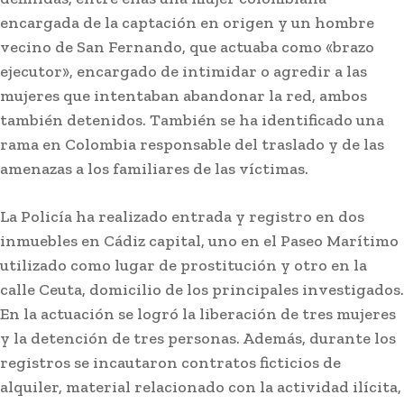
encargada de la captación en origen y un hombre
vecino de San Fernando, que actuaba como «brazo
ejecutor», encargado de intimidar o agredir a las
mujeres que intentaban abandonar la red, ambos
también detenidos. También se ha identificado una
rama en Colombia responsable del traslado y de las
amenazas a los familiares de las víctimas.
La Policía ha realizado entrada y registro en dos
Semana Santa
inmuebles en Cádiz capital, uno en el Paseo Marítimo
La Divina Pastora de Sagasta en rosario por las
utilizado como lugar de prostitución y otro en la
calles de la feligresía
calle Ceuta, domicilio de los principales investigados.
En la actuación se logró la liberación de tres mujeres
Stay on top of what's going on
y la detención de tres personas. Además, durante los
SUBSCRIBE
with our subscription deal!
registros se incautaron contratos ficticios de
alquiler, material relacionado con la actividad ilícita,