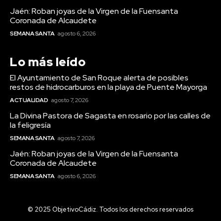
Jaén: Roban joyas de la Virgen de la Fuensanta
Coronada de Alcaudete
SEMANA SANTA
agosto 6, 2026
Lo más leído
El Ayuntamiento de San Roque alerta de posibles
restos de hidrocarburos en la playa de Puente Mayorga
ACTUALIDAD
agosto 7, 2026
La Divina Pastora de Sagasta en rosario por las calles de
la feligresía
SEMANA SANTA
agosto 7, 2026
Actualidad
Jaén: Roban joyas de la Virgen de la Fuensanta
El Ayuntamiento de San Roque
Coronada de Alcaudete
alerta de posibles restos de
SEMANA SANTA
agosto 6, 2026
hidrocarburos en la playa de
Puente Mayorga
© 2025 ObjetivoCádiz. Todos los derechos reservados