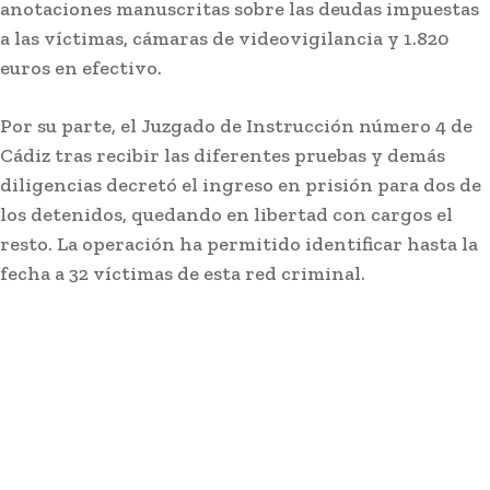
anotaciones manuscritas sobre las deudas impuestas
Actualidad
a las víctimas, cámaras de videovigilancia y 1.820
VIEW ALL
euros en efectivo.
Por su parte, el Juzgado de Instrucción número 4 de
Cádiz tras recibir las diferentes pruebas y demás
diligencias decretó el ingreso en prisión para dos de
los detenidos, quedando en libertad con cargos el
resto. La operación ha permitido identificar hasta la
fecha a 32 víctimas de esta red criminal.
El Ayuntamiento de San Roque
alerta de posibles restos de
hidrocarburos en la playa de