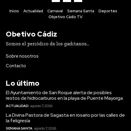
Mayorga
Inicio
Actualidad
Carnaval
Semana Santa
Deportes
Objetivo Cádiz TV
Obetivo Cádiz
Somos el periódico de los gaditanos...
Sobre nosotros
Contacto
Lo último
El Ayuntamiento de San Roque alerta de posibles
Semana Santa
restos de hidrocarburos en la playa de Puente Mayorga
ACTUALIDAD
agosto 7, 2026
La Divina Pastora de
Sagasta en rosario por las
La Divina Pastora de Sagasta en rosario por las calles de
la feligresía
calles de la feligresía
SEMANA SANTA
agosto 7, 2026