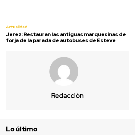
Jerez: Restauran las antiguas marquesinas de forja
de la parada de autobuses de Esteve
Agosto 6, 2026
Actualidad
Jerez: Restauran las antiguas marquesinas de
Semana Santa
forja de la parada de autobuses de Esteve
Redacción
Lo último