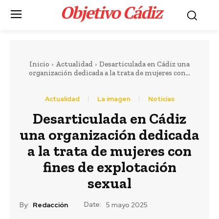
Objetivo Cádiz
.
Inicio
Actualidad
Desarticulada en Cádiz una
organización dedicada a la trata de mujeres con...
Actualidad
La imagen
Noticias
Desarticulada en Cádiz
Portada
LEER MÁS
una organización dedicada
Actualidad
a la trata de mujeres con
La Junta anima a los
fines de explotación
entes locales
sexual
gaditanos a solicitar
Date:
By:
Redacción
5 mayo 2025
las ayudas para