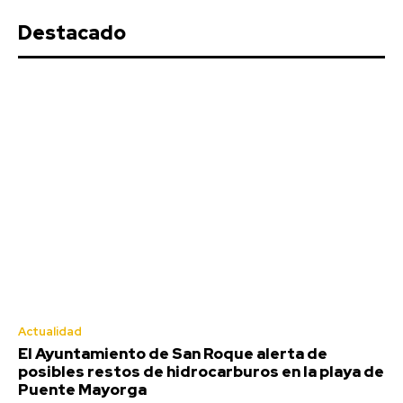
Puente Mayorga
Destacado
Redacción
-
Agosto 7, 2026
El alcalde de San Roque (Cádiz), Juan Carlos Ruiz Boix
(PSOE), ha alertado sobre la aparición de restos...
Actualidad
El Ayuntamiento de San Roque alerta de
La Divina Pastora de Sagasta en
posibles restos de hidrocarburos en la playa de
Puente Mayorga
rosario por las calles de la