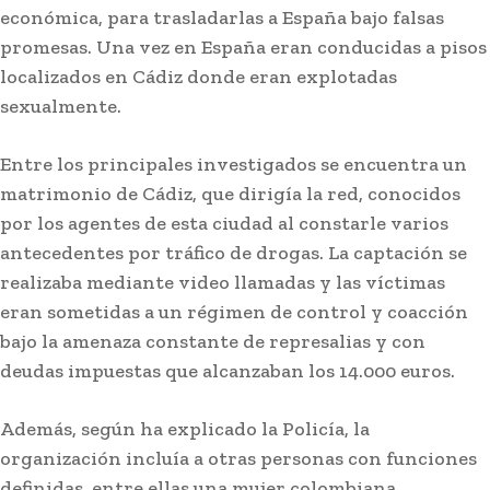
económica, para trasladarlas a España bajo falsas
Lo más leído
promesas. Una vez en España eran conducidas a pisos
localizados en Cádiz donde eran explotadas
sexualmente.
Entre los principales investigados se encuentra un
matrimonio de Cádiz, que dirigía la red, conocidos
por los agentes de esta ciudad al constarle varios
antecedentes por tráfico de drogas. La captación se
realizaba mediante video llamadas y las víctimas
eran sometidas a un régimen de control y coacción
bajo la amenaza constante de represalias y con
deudas impuestas que alcanzaban los 14.000 euros.
Actualidad
El Ayuntamiento de San Roque alerta de
posibles restos de hidrocarburos en la playa de
Además, según ha explicado la Policía, la
Puente Mayorga
organización incluía a otras personas con funciones
definidas, entre ellas una mujer colombiana